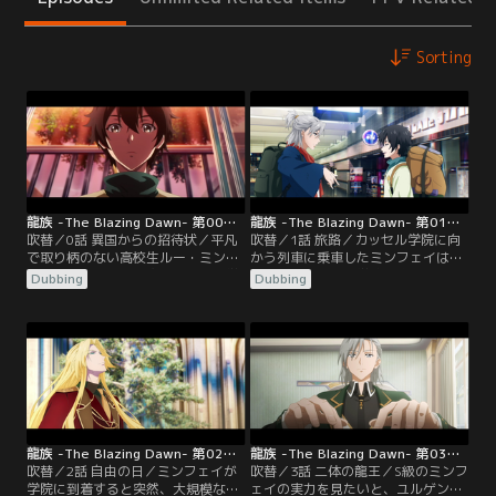
Sorting
龍族 -The Blazing Dawn- 第00話／吹替
龍族 -The Blazing Dawn- 第01話／吹替
吹替／0話 異国からの招待状／平凡
吹替／1話 旅路／カッセル学院に向
で取り柄のない高校生ルー・ミンフ
かう列車に乗車したミンフェイは、
ェイのもとにある日突然、異国の学
ユルゲン教授から学院の真の目的に
Dubbing
Dubbing
校から謎めいた入学招待状が届く。
ついて明かされる。この世界には太
破格の好待遇による入学案内に心が
古の昔から「龍」が存在し、人類に
動きつつも、同級生の少女・ウェン
は龍と戦ってきた長い歴史があっ
ウェンへの想いを断ち切れず決心が
た。そして、学院に集められた学生
つかないミンフェイ。そこへ入学の
は今もまだ生き残っている龍を滅ぼ
勧誘にきた先輩女子・ノノがある提
すことを宿命づけられた「龍殺しの
案を持ち掛ける。
使命」を背負っているのだという。
龍族 -The Blazing Dawn- 第02話／吹替
龍族 -The Blazing Dawn- 第03話／吹替
吹替／2話 自由の日／ミンフェイが
吹替／3話 二体の龍王／S級のミンフ
学院に到着すると突然、大規模な戦
ェイの実力を見たいと、ユルゲン教