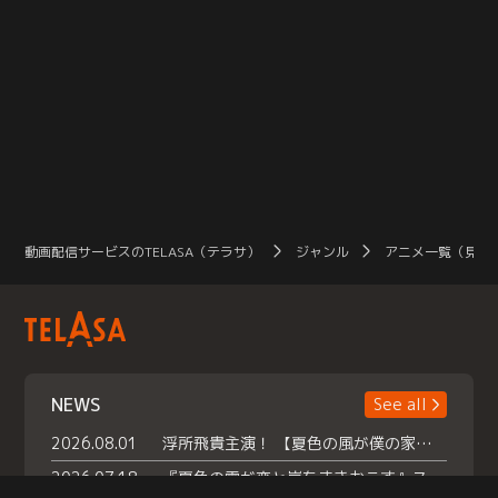
動画配信サービスのTELASA（テラサ）
ジャンル
アニメ一覧（見放
NEWS
See all
2026.08.01
浮所飛貴主演！ 【夏色の風が僕の家にやってきた】 本日よりテラサで独占配信スタート！
2026.07.18
『夏色の雲が恋と嵐をまきおこす』スペシャルメイキング 【Part1】2026年７月18日（土）23時30分～配信スタート！話題のシーンの裏側を大公開！豪華キャスト大集合！ 『武宮家 真夏の家族会議』開催！