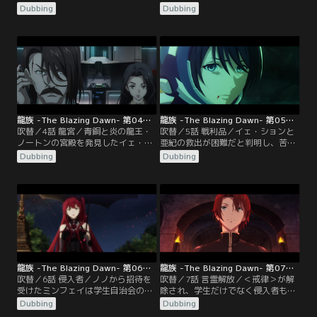
闘に巻き込まれる。怯えていたミン
授は最高位の龍文＜皇帝＞を聞かせ
Dubbing
Dubbing
フェイだが目の前でノノが撃たれた
るがミンフェイは反応を示さない。
ことで意を決し、一騎打ちをしてい
＜皇帝＞の使い手である黒龍王に対
た二人の男子学生に対して反撃を開
抗できるのは白龍王のみだが、その
始する。この二人こそ学院の二大勢
子孫は滅んだと言われていた。教授
力である獅子心会と学生自治会のリ
たちはミンフェイが白龍王の末裔で
ーダー、チュー・ズーハンとシーザ
はないかと仮説を立てる。
ー・ガットゥーゾであった。
龍族 -The Blazing Dawn- 第04話／吹替
龍族 -The Blazing Dawn- 第05話／吹替
吹替／4話 龍宮／青銅と炎の龍王・
吹替／5話 戦利品／イェ・ションと
ノートンの宮殿を発見したイェ・シ
亜紀の救出が困難だと判明し、苦渋
ョンと亜紀は、龍骨を持ち出そうと
の選択を迫られるラース教授。やむ
Dubbing
Dubbing
中に入るが逆に閉じ込められてしま
なく撤退しようとした時、亜紀が真
う。知らせを受けたカッセル学院で
鍮の缶を持ち水面に上がってくる。
はA級以上の学生たちを集め、脱出
亜紀を助けようとするも、彼女は龍
ルートを導くために手がかりになる
に襲われそのまま水中へと引きずり
龍文を解読させようと試みる。
込まれてしまい…。復讐を誓うラー
ス教授は命を賭した戦いを挑む。
龍族 -The Blazing Dawn- 第06話／吹替
龍族 -The Blazing Dawn- 第07話／吹替
吹替／6話 侵入者／ノノから招待を
吹替／7話 言霊解放／＜戒律＞が解
受けたミンフェイは学生自治会のパ
除され、学生だけでなく侵入者も言
ーティーに出席する。豪勢な会場内
霊を使用できるように。侵入者の狙
Dubbing
Dubbing
でなぜかリンとタンゴを踊ることに
いは、アンジェ校長が持ち帰った骨