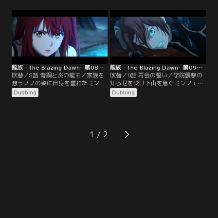
なったミンフェイだったが、帰ろう
壺だった。ヴァルハラを守っていた
としたノノを追って会場を抜け出す
シーザーと図書館を守っていたズー
ことに。その頃、学院に不審者が侵
ハンの前にそれぞれ侵入者が現れ、
入し、アンジェ校長は長らく学院を
言霊を駆使した激しい戦闘が繰り広
覆っていた言霊＜戒律＞を解除す
げられる。
る。
龍族 -The Blazing Dawn- 第08話／吹替
龍族 -The Blazing Dawn- 第09話／吹替
吹替／8話 青銅と炎の龍王／家族を
吹替／9話 再会の誓い／学院襲撃の
想うノノの姿に自身を重ねたミンフ
知らせを受け下山を急ぐミンフェイ
ェイは、学生自治会の勧誘を受け入
とノノ。道中で13番ことラオタンと
Dubbing
Dubbing
れることに。一方、地下研究所では
再会するミンフェイだったが喜びも
骨壺の処置を巡ってアンジェ校長と
束の間、復活した青銅と炎の龍王・
研究者たちが対立していた。厳重に
コンスタンティンの不安定ながらも
保管されることになった骨壺だが、
強大な力で学院は混乱に陥る。身を
侵入者の残した溶液によってついに
隠すミンフェイたちだが、コンスタ
1
その中身が露わとなる。
ンティンはある人物を探し求めて彼
らの跡を追う。