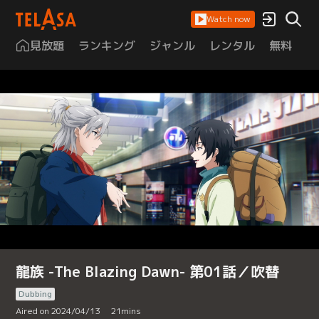
Watch now
見放題
ランキング
ジャンル
レンタル
無料
は
龍族 -The Blazing Dawn- 第01話／吹替
Dubbing
Aired on 2024/04/13
21
mins