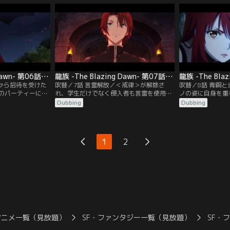
められた学生は今
開始する。この二人こそ学院の二大勢力で
の子孫は滅んだと
を滅ぼすことを宿
ある獅子心会と学生自治会のリーダー、チ
はミンフェイが白
使命」を背負って
ュー・ズーハンとシーザー・ガットゥーゾ
仮説を立てる。
であった。
龍族 -The Blazing Dawn- 第06話／吹替
龍族 -The Blazing Dawn- 第07話／吹替
ノから招待を受けた
吹替／7話 言霊解放／＜戒律＞が解除さ
吹替／8話 青銅
のパーティーに出
れ、学生だけでなく侵入者も言霊を使用で
ノの姿に自身を重
なぜかリンとタン
きるように。侵入者の狙いは、アンジェ校
自治会の勧誘を受
Dubbing
Dubbing
ンフェイだった
長が持ち帰った骨壺だった。ヴァルハラを
地下研究所では骨
追って会場を抜け
守っていたシーザーと図書館を守っていた
ェ校長と研究者た
院に不審者が侵入
ズーハンの前にそれぞれ侵入者が現れ、言
に保管されること
く学院を覆ってい
霊を駆使した激しい戦闘が繰り広げられ
者の残した溶液に
1
2
る。
る。
露わとなる。
アニメ一覧（見放題）
SF・ファンタジー一覧（見放題）
SF・