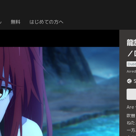
ル
無料
はじめての方へ
龍族
／
Dub
Aire
Are
吹替
ねた
一方