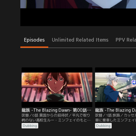
Episodes
Unlimited Related Items
PPV Rel
龍族 -The Blazing Dawn- 第00話／吹替
吹替／0話 異国からの招待状／平凡で取り
吹替／1話 旅路／カッ
柄のない高校生ルー・ミンフェイのもとに
車に乗車したミンフェイ
ある日突然、異国の学校から謎めいた入学
から学院の真の目的につ
Dubbing
Dubbing
招待状が届く。破格の好待遇による入学案
この世界には太古の昔か
内に心が動きつつも、同級生の少女・ウェ
し、人類には龍と戦って