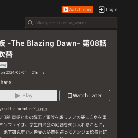
Watch now
Login
 -The Blazing Dawn- 第08話
吹替
bing
d on 2024/05/04
21
mins
Share
Play
Watch Later
 you the member?
Login
／8話 青銅と炎の龍王／家族を想うノノの姿に自身を重
ミンフェイは、学生自治会の勧誘を受け入れることに。
、地下研究所では骨壺の処置を巡ってアンジェ校長と研