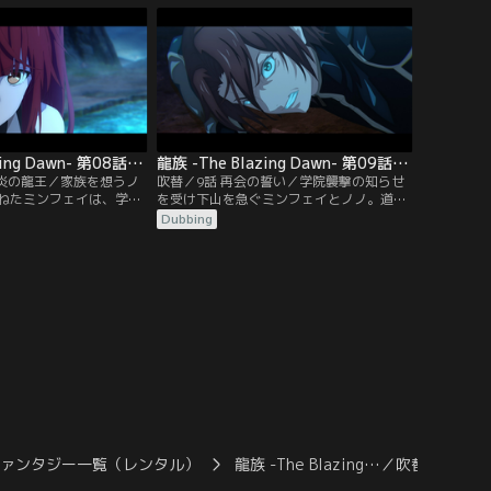
言われていた。教授たち
脱出ルートを導くために手がかりになる龍
龍王の末裔ではないかと
文を解読させようと試みる。
龍族 -The Blazing Dawn- 第08話／吹替
龍族 -The Blazing Dawn- 第09話／吹替
と炎の龍王／家族を想うノ
吹替／9話 再会の誓い／学院襲撃の知らせ
ねたミンフェイは、学生
を受け下山を急ぐミンフェイとノノ。道中
け入れることに。一方、
で13番ことラオタンと再会するミンフェイ
Dubbing
壺の処置を巡ってアンジ
だったが喜びも束の間、復活した青銅と炎
ちが対立していた。厳重
の龍王・コンスタンティンの不安定ながら
になった骨壺だが、侵入
も強大な力で学院は混乱に陥る。身を隠す
よってついにその中身が
ミンフェイたちだが、コンスタンティンは
ある人物を探し求めて彼らの跡を追う。
ファンタジー一覧（レンタル）
龍族 -The Blazing…／吹替
龍族 