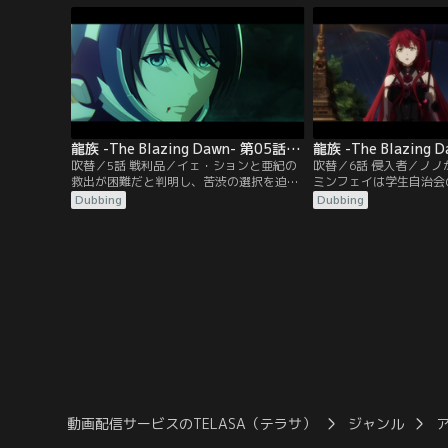
ンウェンへの想いを断ち切れず決心がつか
った。そして、学院に集
ないミンフェイ。そこへ入学の勧誘にきた
もまだ生き残っている龍
先輩女子・ノノがある提案を持ち掛ける。
命づけられた「龍殺しの
いるのだという。
龍族 -The Blazing Dawn- 第05話／吹替
吹替／5話 戦利品／イェ・ションと亜紀の
吹替／6話 侵入者／ノ
救出が困難だと判明し、苦渋の選択を迫ら
ミンフェイは学生自治会
れるラース教授。やむなく撤退しようとし
席する。豪勢な会場内で
Dubbing
Dubbing
た時、亜紀が真鍮の缶を持ち水面に上がっ
ゴを踊ることになったミ
てくる。亜紀を助けようとするも、彼女は
が、帰ろうとしたノノを
龍に襲われそのまま水中へと引きずり込ま
出すことに。その頃、学
れてしまい…。復讐を誓うラース教授は命
し、アンジェ校長は長ら
を賭した戦いを挑む。
た言霊＜戒律＞を解除す
動画配信サービスのTELASA（テラサ）
ジャンル