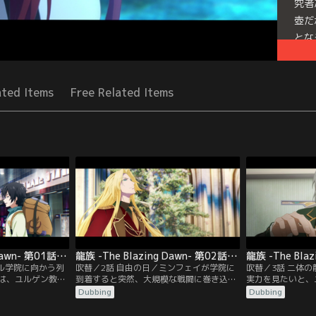
究者
壺だ
とな
Seri
ated Items
Free Related Items
龍族 -The Blazing Dawn- 第01話／吹替
龍族 -The Blazing Dawn- 第02話／吹替
セル学院に向かう列
吹替／2話 自由の日／ミンフェイが学院に
吹替／3話 二体
は、ユルゲン教授
到着すると突然、大規模な戦闘に巻き込ま
実力を見たいと、
いて明かされる。
れる。怯えていたミンフェイだが目の前で
龍文＜皇帝＞を聞
Dubbing
Dubbing
ら「龍」が存在
ノノが撃たれたことで意を決し、一騎打ち
応を示さない。＜
きた長い歴史があ
をしていた二人の男子学生に対して反撃を
龍王に対抗できる