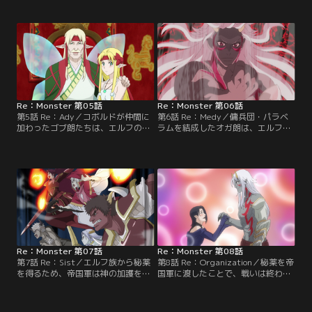
らえられた冒険者の女の--赤髪ショ
ねのけるべく力を貸してほしいと上
ートや、そのほかの女性たちが好意
から目線で言ってくるが、ゴブ朗た
を寄せ始める。一方、精霊石の採取
ちにとっては何も旨味がない。一度
を任されたゴブ江は、全身血まみれ
は追い返すものの、数日後にはまた
になったカーバンクルのリターナを
エルフ族がやってくるのだった。そ
洞窟に連れ帰ってきた。彼女は額に
して、遂にゴブ吉もレベルを上げて
ある赤い宝石を狙った人間によって
オーガへと進化。それに触発された
襲われていたとして…。【提供：バ
のか…。【提供：バンダイチャンネ
ンダイチャンネル】
ル】
Re：Monster 第05話
Re：Monster 第06話
第5話 Re：Ady／コボルドが仲間に
第6話 Re：Medy／傭兵団・パラベ
加わったゴブ朗たちは、エルフの巫
ラムを結成したオガ朗は、エルフ族
女を狙っていた人間兵を確保する。
からの依頼を受けて人間たち王国軍
彼から人間軍の侵攻に関する情報を
を撃退に向かう。全力で敵に挑んだ
引き出し、エルフの巫女を里へ返す
パラベラムの面々は、目標としてい
ことに。帰宅した翌日、ゴブ美たち
た四人を生け捕りにするだけでな
数名が新たな種へと進化を果たす。
く、兵士たちを完膚なきまでに倒す
そしてゴブ爺は、ゴブ朗にはオガ
のだった。捕らえた女騎士や女剣士
朗、ゴブ吉にはオガ吉と、みんなへ
たちに隷属化の効果を施し、嘘や隠
新たな名前を付けるのだった。【提
しごとも出来ない状態にした中…。
供：バンダイチャンネル】
【提供：バンダイチャンネル】
Re：Monster 第07話
Re：Monster 第08話
第7話 Re：Sist／エルフ族から秘薬
第8話 Re：Organization／秘薬を帝
を得るため、帝国軍は神の加護を得
国軍に渡したことで、戦いは終わり
た8名からなる戦闘集団・八英傑騎
を告げた。戦死者も出たパラベラム
甲団を投入してきた。自らが持つ力
だったが、戦いの結果幾人もが進化
の強大さに気付いたオガ朗は、分体
を果たす。加えて捕虜も解放し、希