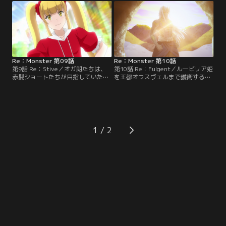
を駆使して兵士を蹴散らし、八英傑
望する者はパラベラムに仮入団させ
騎甲団が一人、骸蟲英雄のフィリポ
ることとなったが、彼らはゴブリン
との直接対決に臨む。フィリポは
より下の待遇に納得がいかない。そ
次々と死体から蟲人間を生み出し、
こでオガ朗が一人ずつ戦うこととな
オガ朗に放つ。さらにフィリポ
り……。【提供：バンダイチャンネ
は…。【提供：バンダイチャンネ
ル】
ル】
Re：Monster 第09話
Re：Monster 第10話
第9話 Re：Stive／オガ朗たちは、
第10話 Re：Fulgent／ルービリア姫
赤髪ショートたちが目指していた防
を王都オウスヴェルまで護衛する任
衛都市トリエントに到着。赤髪ショ
務に就いたオガ朗たちは、四翼大鷲
ートたちには街に留まるか、今後も
の最強個体・ジャッドエーグルが住
オガ朗と一緒に行動するかを今日中
むというクラスター山脈に向かう。
に決めてほしいと告げる。パラベラ
しかし、その道中で調理師姉妹の体
ムの面々は街中で情報収集を開始す
調が悪化。なんと二人とも、オガ朗
るが、やはりオーガの風貌に対して
の子どもを身籠っていて、今にも出
1
町民は恐怖心を抱いていた。そこで
産しそうだというのだ。子どもは母
オガ朗は人間の姿に変身して町を散
体の栄養を奪いながら…。【提供：
策するが…。【提供：バンダイチャ
バンダイチャンネル】
ンネル】