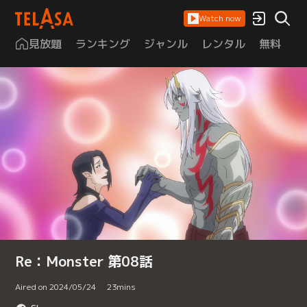
Watch now
見放題
ランキング
ジャンル
レンタル
無料
は
Re：Monster 第08話
Aired on 2024/05/24
23
mins