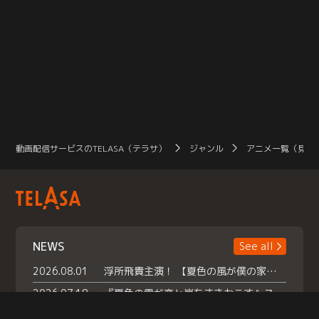
動画配信サービスのTELASA（テラサ）
ジャンル
アニメ一覧（見放
NEWS
See all
2026.08.01
浮所飛貴主演！ 【夏色の風が僕の家にやってきた】 本日よりテラサで独占配信スタート！
2026.07.18
『夏色の雲が恋と嵐をまきおこす』スペシャルメイキング 【Part1】2026年７月18日（土）23時30分～配信スタート！話題のシーンの裏側を大公開！豪華キャスト大集合！ 『武宮家 真夏の家族会議』開催！
2026.07.15
救命医・遥（今田）の《心揺さぶる過去》や、 麻酔科医・権野（船越英一郎）の《謎多きプライベート》など… 《知られざるエピソード》を独占配信！