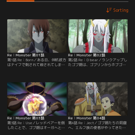
Sorting
Re：Monster 第01話
Re：Monster 第02話
第1話 Re：Born／ある日、伴杭彼方
第2話 Re：D bear／ランクアップし
はナイフで刺されて殺されてしま
たゴブ朗は、ゴブリンからホブゴブ
う。気がつくと、異世界に住まうゴ
リンへと進化し、他の同世代のゴブ
ブリンの赤ん坊に転生し、ゴブ朗と
リンたちのコーチ役を引き受け、訓
名付けられた。ゴブ朗は、一緒に生
練をはじめていると、出稼ぎに行っ
まれた赤ん坊の中でも体格の良いゴ
ていた親世代のゴブリンたちが洞窟
ブ吉と一緒に狩りを開始。分担しな
へと戻ってきた。彼らは繁殖用に人
がら獲物を仕留めていく。そんな
間の女を捕えてきたが、ゴブ朗にと
中、ゴブ朗の脳内にはとあるメッセ
ってそれは受け入れがたい行為だっ
ージが流れ……。【提供：バンダイ
た。【提供：バンダイチャンネル】
チャンネル】
Re：Monster 第03話
Re：Monster 第04話
第3話 Re：Use／レッドベアーを倒
第4話 Re：Ject／ゴブ朗たちの洞窟
したことで、ゴブ朗はオーガへと進
へ、エルフ族の使者がやってきた。
化した。そんなゴブ朗に対して、捕
彼らの秘宝を狙った冒険者の手をは