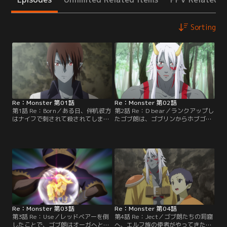
Sorting
Re：Monster 第01話
Re：Monster 第02話
第1話 Re：Born／ある日、伴杭彼方
第2話 Re：D bear／ランクアップし
はナイフで刺されて殺されてしま
たゴブ朗は、ゴブリンからホブゴブ
う。気がつくと、異世界に住まうゴ
リンへと進化し、他の同世代のゴブ
ブリンの赤ん坊に転生し、ゴブ朗と
リンたちのコーチ役を引き受け、訓
名付けられた。ゴブ朗は、一緒に生
練をはじめていると、出稼ぎに行っ
まれた赤ん坊の中でも体格の良いゴ
ていた親世代のゴブリンたちが洞窟
ブ吉と一緒に狩りを開始。分担しな
へと戻ってきた。彼らは繁殖用に人
がら獲物を仕留めていく。そんな
間の女を捕えてきたが、ゴブ朗にと
中、ゴブ朗の脳内にはとあるメッセ
ってそれは受け入れがたい行為だっ
ージが流れ……。【提供：バンダイ
た。【提供：バンダイチャンネル】
チャンネル】
Re：Monster 第03話
Re：Monster 第04話
第3話 Re：Use／レッドベアーを倒
第4話 Re：Ject／ゴブ朗たちの洞窟
したことで、ゴブ朗はオーガへと進
へ、エルフ族の使者がやってきた。