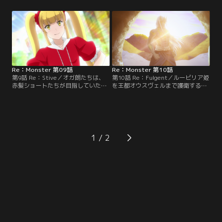
の強大さに気付いたオガ朗は、分体
を果たす。加えて捕虜も解放し、希
を駆使して兵士を蹴散らし、八英傑
望する者はパラベラムに仮入団させ
騎甲団が一人、骸蟲英雄のフィリポ
ることとなったが、彼らはゴブリン
との直接対決に臨む。フィリポは
より下の待遇に納得がいかない。そ
次々と死体から蟲人間を生み出し、
こでオガ朗が一人ずつ戦うこととな
オガ朗に放つ。さらにフィリポ
り……。【提供：バンダイチャンネ
は…。【提供：バンダイチャンネ
ル】
ル】
Re：Monster 第09話
Re：Monster 第10話
第9話 Re：Stive／オガ朗たちは、
第10話 Re：Fulgent／ルービリア姫
赤髪ショートたちが目指していた防
を王都オウスヴェルまで護衛する任
衛都市トリエントに到着。赤髪ショ
務に就いたオガ朗たちは、四翼大鷲
ートたちには街に留まるか、今後も
の最強個体・ジャッドエーグルが住
オガ朗と一緒に行動するかを今日中
むというクラスター山脈に向かう。
に決めてほしいと告げる。パラベラ
しかし、その道中で調理師姉妹の体
ムの面々は街中で情報収集を開始す
調が悪化。なんと二人とも、オガ朗
るが、やはりオーガの風貌に対して
の子どもを身籠っていて、今にも出
1
町民は恐怖心を抱いていた。そこで
産しそうだというのだ。子どもは母
オガ朗は人間の姿に変身して町を散
体の栄養を奪いながら…。【提供：
策するが…。【提供：バンダイチャ
バンダイチャンネル】
ンネル】