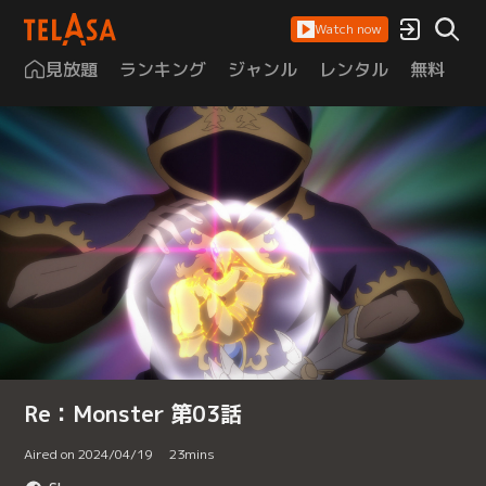
Watch now
見放題
ランキング
ジャンル
レンタル
無料
は
Re：Monster 第03話
Aired on 2024/04/19
23
mins