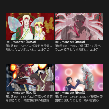
化した。そんなゴブ朗に対して、捕
彼らの秘宝を狙った冒険者の手をは
らえられた冒険者の女の--赤髪ショ
ねのけるべく力を貸してほしいと上
ートや、そのほかの女性たちが好意
から目線で言ってくるが、ゴブ朗た
を寄せ始める。一方、精霊石の採取
ちにとっては何も旨味がない。一度
を任されたゴブ江は、全身血まみれ
は追い返すものの、数日後にはまた
になったカーバンクルのリターナを
エルフ族がやってくるのだった。そ
洞窟に連れ帰ってきた。彼女は額に
して、遂にゴブ吉もレベルを上げて
ある赤い宝石を狙った人間によって
オーガへと進化。それに触発された
襲われていたとして…。【提供：バ
のか…。【提供：バンダイチャンネ
ンダイチャンネル】
ル】
Re：Monster 第05話
Re：Monster 第06話
第5話 Re：Ady／コボルドが仲間に
第6話 Re：Medy／傭兵団・パラベ
加わったゴブ朗たちは、エルフの巫
ラムを結成したオガ朗は、エルフ族
女を狙っていた人間兵を確保する。
からの依頼を受けて人間たち王国軍
彼から人間軍の侵攻に関する情報を
を撃退に向かう。全力で敵に挑んだ
引き出し、エルフの巫女を里へ返す
パラベラムの面々は、目標としてい
ことに。帰宅した翌日、ゴブ美たち
た四人を生け捕りにするだけでな
数名が新たな種へと進化を果たす。
く、兵士たちを完膚なきまでに倒す
そしてゴブ爺は、ゴブ朗にはオガ
のだった。捕らえた女騎士や女剣士
朗、ゴブ吉にはオガ吉と、みんなへ
たちに隷属化の効果を施し、嘘や隠
新たな名前を付けるのだった。【提
しごとも出来ない状態にした中…。
供：バンダイチャンネル】
【提供：バンダイチャンネル】
Re：Monster 第07話
Re：Monster 第08話
第7話 Re：Sist／エルフ族から秘薬
第8話 Re：Organization／秘薬を帝
を得るため、帝国軍は神の加護を得
国軍に渡したことで、戦いは終わり
た8名からなる戦闘集団・八英傑騎
を告げた。戦死者も出たパラベラム
甲団を投入してきた。自らが持つ力
だったが、戦いの結果幾人もが進化