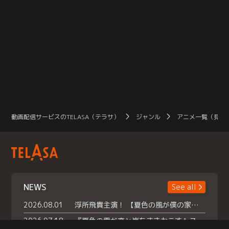
動画配信サービスのTELASA（テラサ）
ジャンル
アニメ一覧（見放
NEWS
See all
2026.08.01
浮所飛貴主演！ 【夏色の風が僕の家にやってきた】 本日よりテラサで独占配信スタート！
2026.07.18
『夏色の雲が恋と嵐をまきおこす』スペシャルメイキング 【Part1】2026年７月18日（土）23時30分～配信スタート！話題のシーンの裏側を大公開！豪華キャスト大集合！ 『武宮家 真夏の家族会議』開催！