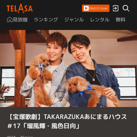
Watch now
見放題
ランキング
ジャンル
レンタル
無料
は
【宝塚歌劇】TAKARAZUKAあにまるハウス
＃17「瑠風輝・風色日向」