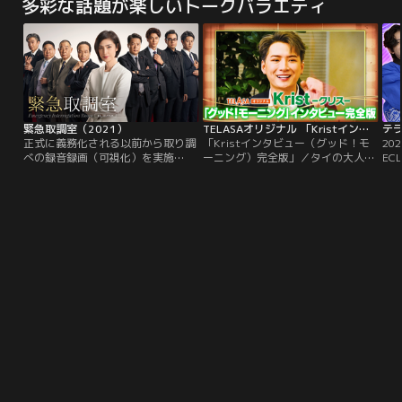
多彩な話題が楽しいトークバラエティ
緊急取調室（2021）
TELASAオリジナル 「Kristインタビュー（グッド！モーニング）完全版」
正式に義務化される以前から取り調
「Kristインタビュー（グッド！モ
20
べの録音録画（可視化）を実施
ーニング）完全版」／タイの大人気
EC
し、“深い人間力”を基盤にした泥臭
俳優Krist（クリス）。2022年8月
ァー
い取り調べで“被疑者の動機解明”に
開催の「GMMTV FAN FEST 2022
ン）
貢献してきたキントリ。ですが、今
LIVE IN JAPAN」のため来日した
Upo
や取り調べの完全可視化は当たり前
Kristに「グッド！モーニング」で
G
の時代。取り調べ動画や監視カメラ
のスペシャルインタビューが実現！
Po
の映像など、逮捕に踏み切る際に最
さらにテレビ朝日を散策する様子に
ィ
重要視される“明確な証拠”も入手し
も密着！
やすくなりました。そんな中…。