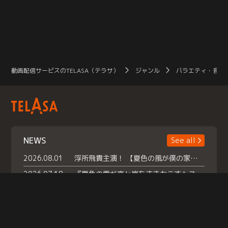
動画配信サービスのTELASA（テラサ）
ジャンル
バラエティ・音楽
NEWS
See all
2026.08.01
浮所飛貴主演！ 【夏色の風が僕の家にやってきた】 本日よりテラサで独占配信スタート！
2026.07.18
『夏色の雲が恋と嵐をまきおこす』スペシャルメイキング 【Part1】2026年７月18日（土）23時30分～配信スタート！話題のシーンの裏側を大公開！豪華キャスト大集合！ 『武宮家 真夏の家族会議』開催！
2026.07.15
救命医・遥（今田）の《心揺さぶる過去》や、 麻酔科医・権野（船越英一郎）の《謎多きプライベート》など… 《知られざるエピソード》を独占配信！