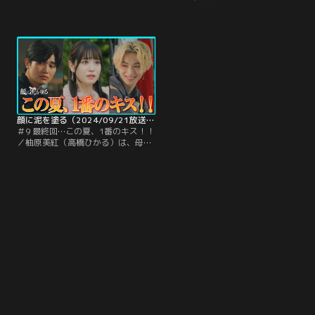
という言葉を信じて結城悠久＝ハル
（高橋ひかる）は、決別したはずの
（西垣匠）のもとに戻った柚原美紅
結城悠久＝ハル（西垣匠）と復縁す
（高橋ひかる）だったが、ハルの本
るよう母・柚原路子（奥貫薫）から
音を知った美紅は、別れを告げる。
何度も促されるが、受け入れられず
「もうこれ以上、私の心に泥を塗ら
にいた。そんな美紅に追い打ちをか
ないで」--これからは自分を大事に
けるように、ハルは美紅の知らない
生きていくと心に決めた美紅は、引
ところで路子と接触…！
き留めるハルの言葉を振り切って前
を向く。
顔に泥を塗る（2024/09/21放送分）第09話（最終話）
＃9 最終回…この夏、1番のキス！！
／柚原美紅（高橋ひかる）は、母・
柚原路子（奥貫薫）から、結城悠久
＝ハル（西垣匠）との復縁を迫られ
窮地に立たされていた。そんな中、
ハルから突然「会いたい」と連絡が
入るが、美紅は鬼武柊真（高野洸）
にハルとの交渉を託す。そこでハル
は、鬼武から衝撃の事実を告白さ
れ…！？