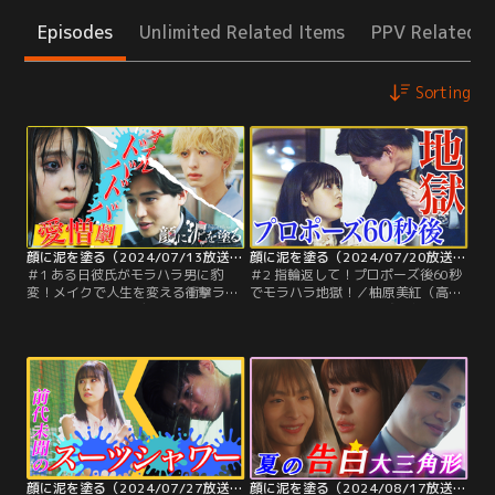
Episodes
Unlimited Related Items
PPV Related I
Sorting
顔に泥を塗る（2024/07/13放送分）第01話
顔に泥を塗る（2024/07/20放送分）第02話
＃1 ある日彼氏がモラハラ男に豹
＃2 指輪返して！プロポーズ後60秒
変！メイクで人生を変える衝撃ラブ
でモラハラ地獄！／柚原美紅（高橋
ストーリー！！／デパートの受付で
ひかる）は、彼氏の結城悠久＝ハル
働く柚原美紅（高橋ひかる）は、同
（西垣匠）には告げずに高倉イヴ
棲中のエリート弁護士の彼氏・結城
（木村慧人）に誘われたフリーマー
悠久＝通称・ハル（西垣匠）からナ
ケットに向かう。美紅がイヴと楽し
チュラルな方がいいと言われるがま
んでいると、そこへ出張に行ってい
ま、いつも化粧は控えめ。メイクの
ると思っていたハルが現れる。驚く
腕も上達しないままだった。
美紅を前に、ハルはイヴに冷たく挨
拶を済ませると…。
顔に泥を塗る（2024/07/27放送分）第03話
顔に泥を塗る（2024/08/17放送分）第04話