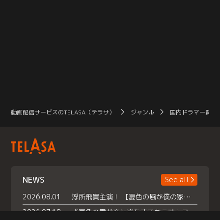
動画配信サービスのTELASA（テラサ）
ジャンル
国内ドラマ一覧（
NEWS
See all
2026.08.01
浮所飛貴主演！ 【夏色の風が僕の家にやってきた】 本日よりテラサで独占配信スタート！
2026.07.18
『夏色の雲が恋と嵐をまきおこす』スペシャルメイキング 【Part1】2026年７月18日（土）23時30分～配信スタート！話題のシーンの裏側を大公開！豪華キャスト大集合！ 『武宮家 真夏の家族会議』開催！