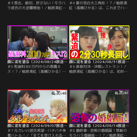
＃3 家出、絶対、許さない！モラハ
＃4 夏の告白大三角形！？／柚原美
ラ彼氏の大逆襲開始！／柚原美紅
紅（高橋ひかる）は、これまでハル
（高橋ひかる）は結城悠久＝ハル
から受けてきた理不尽な扱いや言動
（西垣匠）に、高倉イヴ（木村慧
など、見て見ぬふりをしてきた結城
人）との友情を続けたい、そしてメ
悠久＝ハル（西垣匠）の嫌なところ
イクを好きな私も受け入れて欲しい
に気づいてしまい、置き手紙を残し
と、初めて自分の意思を伝える。だ
てマンションを出ていくことに…。
が、ハルはそんな美紅を受け入れる
どころか、「彼氏の言うことを聞け
ない彼女とは同じ家にいたくない」
と美紅を家から閉め出す。
顔に泥を塗る（2024/08/24放送分）第05話
顔に泥を塗る（2024/08/31放送分）第06話
＃5 慰謝料300万円からの悪魔キ
＃6 直接対決…決戦レストラン！／
ス！？／柚原美紅（高橋ひかる）
柚原美紅（高橋ひかる）は、初めて
は、結城悠久＝ハル（西垣匠）から
弱さをさらけ出した結城悠久＝ハル
突然送られてきた“不貞行為による
（西垣匠）の姿を見て、心を惑わせ
婚約破棄の慰謝料300万円請求”の通
る。ハルに「メイクを好きな美紅の
知書にがく然とする。動揺する美紅
ことも受け入れる」とまで言われた
はハルにすぐさま連絡をすると、ハ
美紅は、ついに彼のもとに戻ること
ルは話し合う気があるなら応じると
を決意する。再びハルと暮らし始め
言ってくる。不安を抱きながらも赤
た美紅は、まるで2人の間に何事も
リップを引いた美紅は、ついにハル
なかったかのように穏やかな日々を
と対峙する覚悟を決める！
過ごすが…。
顔に泥を塗る（2024/09/07放送分）第07話
顔に泥を塗る（2024/09/14放送分）第08話
＃7 元カレVS彼氏希望…バチバチ争
＃8 最終章…恐怖の婚姻届！禁断の
奪バトル！／「全てを受け入れる」
モラハラ復縁術…！？／柚原美紅