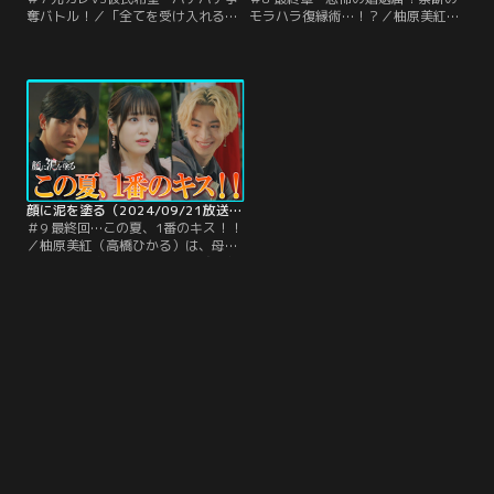
奪バトル！／「全てを受け入れる」
モラハラ復縁術…！？／柚原美紅
という言葉を信じて結城悠久＝ハル
（高橋ひかる）は、決別したはずの
（西垣匠）のもとに戻った柚原美紅
結城悠久＝ハル（西垣匠）と復縁す
（高橋ひかる）だったが、ハルの本
るよう母・柚原路子（奥貫薫）から
音を知った美紅は、別れを告げる。
何度も促されるが、受け入れられず
「もうこれ以上、私の心に泥を塗ら
にいた。そんな美紅に追い打ちをか
ないで」--これからは自分を大事に
けるように、ハルは美紅の知らない
生きていくと心に決めた美紅は、引
ところで路子と接触…！
き留めるハルの言葉を振り切って前
を向く。
顔に泥を塗る（2024/09/21放送分）第09話（最終話）
＃9 最終回…この夏、1番のキス！！
／柚原美紅（高橋ひかる）は、母・
柚原路子（奥貫薫）から、結城悠久
＝ハル（西垣匠）との復縁を迫られ
窮地に立たされていた。そんな中、
ハルから突然「会いたい」と連絡が
入るが、美紅は鬼武柊真（高野洸）
にハルとの交渉を託す。そこでハル
は、鬼武から衝撃の事実を告白さ
れ…！？