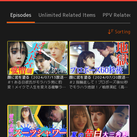
Episodes
Unlimited Related Items
PPV Related I
Sorting
顔に泥を塗る（2024/07/13放送分）第01話
顔に泥を塗る（2024/07/20放送分）第02話
＃1 ある日彼氏がモラハラ男に豹
＃2 指輪返して！プロポーズ後60秒
変！メイクで人生を変える衝撃ラブ
でモラハラ地獄！／柚原美紅（高橋
ストーリー！！／デパートの受付で
ひかる）は、彼氏の結城悠久＝ハル
働く柚原美紅（高橋ひかる）は、同
（西垣匠）には告げずに高倉イヴ
棲中のエリート弁護士の彼氏・結城
（木村慧人）に誘われたフリーマー
悠久＝通称・ハル（西垣匠）からナ
ケットに向かう。美紅がイヴと楽し
チュラルな方がいいと言われるがま
んでいると、そこへ出張に行ってい
ま、いつも化粧は控えめ。メイクの
ると思っていたハルが現れる。驚く
腕も上達しないままだった。
美紅を前に、ハルはイヴに冷たく挨
拶を済ませると…。