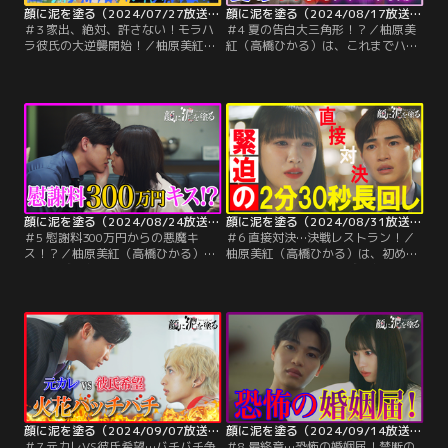
顔に泥を塗る（2024/07/27放送分）第03話
顔に泥を塗る（2024/08/17放送分）第04話
＃3 家出、絶対、許さない！モラハ
＃4 夏の告白大三角形！？／柚原美
ラ彼氏の大逆襲開始！／柚原美紅
紅（高橋ひかる）は、これまでハル
（高橋ひかる）は結城悠久＝ハル
から受けてきた理不尽な扱いや言動
（西垣匠）に、高倉イヴ（木村慧
など、見て見ぬふりをしてきた結城
人）との友情を続けたい、そしてメ
悠久＝ハル（西垣匠）の嫌なところ
イクを好きな私も受け入れて欲しい
に気づいてしまい、置き手紙を残し
と、初めて自分の意思を伝える。だ
てマンションを出ていくことに…。
が、ハルはそんな美紅を受け入れる
どころか、「彼氏の言うことを聞け
ない彼女とは同じ家にいたくない」
と美紅を家から閉め出す。
顔に泥を塗る（2024/08/24放送分）第05話
顔に泥を塗る（2024/08/31放送分）第06話
＃5 慰謝料300万円からの悪魔キ
＃6 直接対決…決戦レストラン！／
ス！？／柚原美紅（高橋ひかる）
柚原美紅（高橋ひかる）は、初めて
は、結城悠久＝ハル（西垣匠）から
弱さをさらけ出した結城悠久＝ハル
突然送られてきた“不貞行為による
（西垣匠）の姿を見て、心を惑わせ
婚約破棄の慰謝料300万円請求”の通
る。ハルに「メイクを好きな美紅の
知書にがく然とする。動揺する美紅
ことも受け入れる」とまで言われた
はハルにすぐさま連絡をすると、ハ
美紅は、ついに彼のもとに戻ること
ルは話し合う気があるなら応じると
を決意する。再びハルと暮らし始め
言ってくる。不安を抱きながらも赤
た美紅は、まるで2人の間に何事も
リップを引いた美紅は、ついにハル
なかったかのように穏やかな日々を
と対峙する覚悟を決める！
過ごすが…。
顔に泥を塗る（2024/09/07放送分）第07話
顔に泥を塗る（2024/09/14放送分）第08話
＃7 元カレVS彼氏希望…バチバチ争
＃8 最終章…恐怖の婚姻届！禁断の