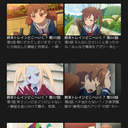
れたミストサウナ、さらにキノコ料
向かって進んでいく。しかし、それ
理まで堪能して旅の疲れをリフレッ
らをくぐり抜けたと思ったのもつか
シュ！でも晶だけは、なんだかここ
の間、晶の体には異変が……？
の人たちが怖くて……
終末トレインどこへいく？ 第05話
終末トレインどこへいく？ 第06話
第5話 骨にされてしまいます／どう
第6話 そんなにひどいこと言ったか
にか脱出した静留と玲実は、一帯を
な／みんなで電車をアポジー号と名
牛耳っているボスに幽閉されてい
付けたのも束の間、ちょっとした口
た“ドクター”を助けに向かう。市民
喧嘩から、静留は電車を降りてしま
にも協力してもらい、なんとか救い
う。ポチさんは静留についていくも
出したドクターを連れて玲実は晶の
のの、撫子たちとは分かれてしま
元へ急ぐ！
う……。
終末トレインどこへいく？ 第07話
終末トレインどこへいく？ 第08話
第7話 笑うゾンビはゾンビじゃない
第8話 バチ当たらない？／大泉学園
／静留を追いかけて撫子、玲実、晶
駅が“練馬の国のアリス”の町“ネリ
は森へ入ることを決めた。ゾンビに
アリランド”になっているという話
遭遇してピンチに陥るも、ゾンビの
を聞いて、期待に胸を膨らませる玲
女王・黒木と一緒にいる静留を発
実。しかし到着した町は、ヒロイン
見！撫子たちはなんとか静留を助け
のアリスの姿がないどころか、悪夢