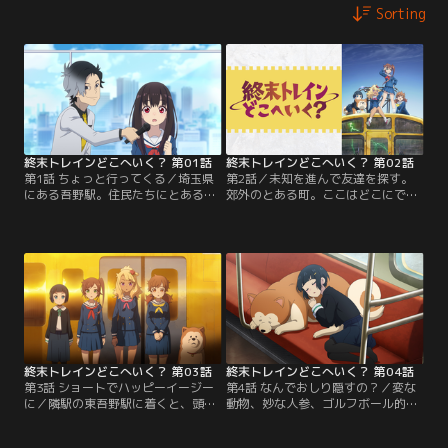
Sorting
終末トレインどこへいく？ 第01話
終末トレインどこへいく？ 第02話
第1話 ちょっと行ってくる／埼玉県
第2話／未知を進んで友達を探す。
にある吾野駅。住民たちにとある異
郊外のとある町。ここはどこにでも
変が起きてしまったこの田舎町で、
ある、ごくごくありふれた田舎……
高校生の静留は日々を過ごしてい
ではなかった。住民たちに大きな異
た。ある日、町に届いた荷物の中
変が起きているのだ。だけどそんな
に、静留がずっと探していた親友の
中でも千倉静留には、強い思いがあ
手がかりを見つけ……。
った。行方がわからない友達に、も
う一度会いたい！静留たちは放置さ
れて動かなくなっていた電車で、生
きて帰ってこられるかどうかもわか
らない外の世界へと出ていく。
終末トレインどこへいく？ 第03話
終末トレインどこへいく？ 第04話
第3話 ショートでハッピーイージー
第4話 なんでおしり隠すの？／変な
に／隣駅の東吾野駅に着くと、頭か
動物、妙な人参、ゴルフボール的な
らキノコが生えている住民たちから
ものと、色んなものから逃げなが
出迎えられた静留たち。おすすめさ
ら、静留たちを乗せた電車は池袋へ