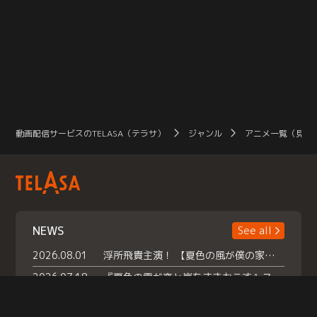
動画配信サービスのTELASA（テラサ）
ジャンル
アニメ一覧（見放
NEWS
See all
2026.08.01
浮所飛貴主演！ 【夏色の風が僕の家にやってきた】 本日よりテラサで独占配信スタート！
2026.07.18
『夏色の雲が恋と嵐をまきおこす』スペシャルメイキング 【Part1】2026年７月18日（土）23時30分～配信スタート！話題のシーンの裏側を大公開！豪華キャスト大集合！ 『武宮家 真夏の家族会議』開催！
2026.07.15
救命医・遥（今田）の《心揺さぶる過去》や、 麻酔科医・権野（船越英一郎）の《謎多きプライベート》など… 《知られざるエピソード》を独占配信！