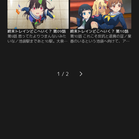
出そうと、こっそりその後を追って
の様相を呈していた。
いく。
終末トレインどこへいく？ 第09話
終末トレインどこへいく？ 第10話
第9話 思ってたよりつまんないみた
第10話 これこそ反抗と退廃の証／葉
いな／池袋駅まであと10駅。大泉学
香のいるという池袋へ向けて、アポ
園駅を出発した静留たちは以前に会
ジー号を走らせる静留たち。しか
った仙人のスワンボートを見つけ
し、終点・池袋駅を目前にした椎名
る。そこで再会した仙人はこれまで
町駅では、静留たちを足止めする刺
の旅路について話し始める……。
客が待ち構えていた！
1