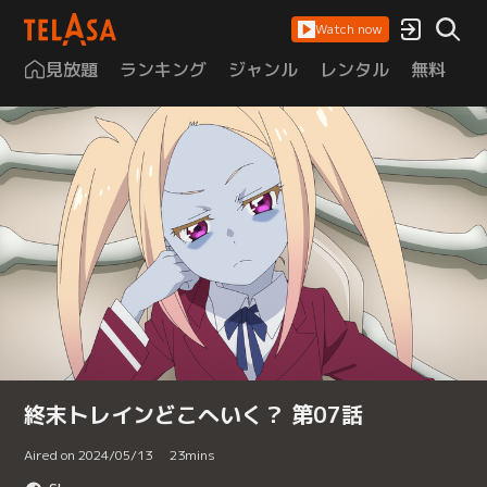
Watch now
見放題
ランキング
ジャンル
レンタル
無料
は
終末トレインどこへいく？ 第07話
Aired on 2024/05/13
23
mins