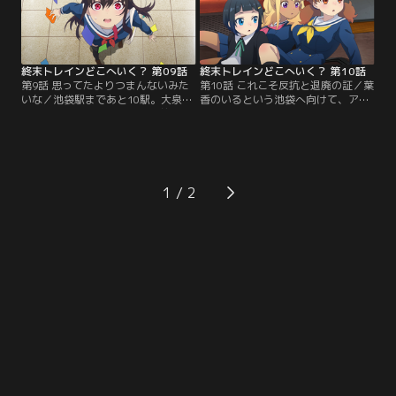
いく。
終末トレインどこへいく？ 第09話
終末トレインどこへいく？ 第10話
第9話 思ってたよりつまんないみた
第10話 これこそ反抗と退廃の証／葉
いな／池袋駅まであと10駅。大泉学
香のいるという池袋へ向けて、アポ
園駅を出発した静留たちは以前に会
ジー号を走らせる静留たち。しか
った仙人のスワンボートを見つけ
し、終点・池袋駅を目前にした椎名
る。そこで再会した仙人はこれまで
町駅では、静留たちを足止めする刺
の旅路について話し始める……。
客が待ち構えていた！
1