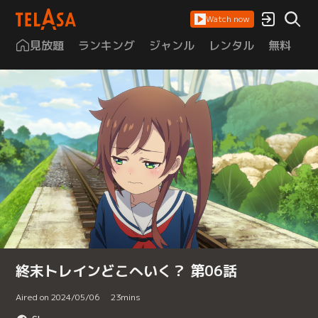
Watch now
見放題
ランキング
ジャンル
レンタル
無料
は
終末トレインどこへいく？ 第06話
Aired on 2024/05/06
23
mins