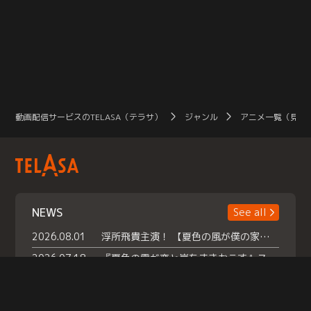
動画配信サービスのTELASA（テラサ）
ジャンル
アニメ一覧（見放
NEWS
See all
2026.08.01
浮所飛貴主演！ 【夏色の風が僕の家にやってきた】 本日よりテラサで独占配信スタート！
2026.07.18
『夏色の雲が恋と嵐をまきおこす』スペシャルメイキング 【Part1】2026年７月18日（土）23時30分～配信スタート！話題のシーンの裏側を大公開！豪華キャスト大集合！ 『武宮家 真夏の家族会議』開催！
2026.07.15
救命医・遥（今田）の《心揺さぶる過去》や、 麻酔科医・権野（船越英一郎）の《謎多きプライベート》など… 《知られざるエピソード》を独占配信！