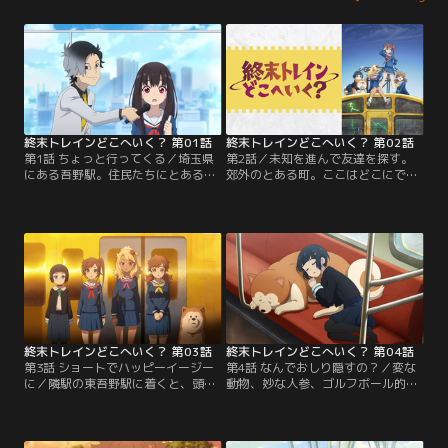
終末トレインどこへいく？ 第01話
終末トレインどこへいく？ 第02話
第1話 ちょっと行ってくる／埼玉県
第2話／未知を進んで友達を探す。
にある吾野駅。住民たちにとある異
郊外のとある町。ここはどこにでも
変が起きてしまったこの田舎町で、
ある、ごくごくありふれた田舎……
高校生の静留は日々を過ごしてい
ではなかった。住民たちに大きな異
た。ある日、町に届いた荷物の中
変が起きているのだ。だけどそんな
に、静留がずっと探していた親友の
中でも千倉静留には、強い思いがあ
手がかりを見つけ……。
った。行方がわからない友達に、も
う一度会いたい！静留たちは放置さ
れて動かなくなっていた電車で、生
きて帰ってこられるかどうかもわか
らない外の世界へと出ていく。
終末トレインどこへいく？ 第03話
終末トレインどこへいく？ 第04話
第3話 ショートでハッピーイージー
第4話 なんでおしり隠すの？／変な
に／隣駅の東吾野駅に着くと、頭か
動物、妙な人参、ゴルフボール的な
らキノコが生えている住民たちから
ものと、色んなものから逃げなが
出迎えられた静留たち。おすすめさ
ら、静留たちを乗せた電車は池袋へ
れたミストサウナ、さらにキノコ料
向かって進んでいく。しかし、それ
理まで堪能して旅の疲れをリフレッ
らをくぐり抜けたと思ったのもつか