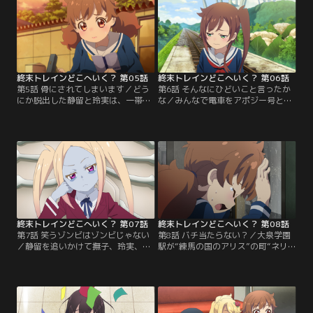
シュ！でも晶だけは、なんだかここ
の間、晶の体には異変が……？
の人たちが怖くて……
終末トレインどこへいく？ 第05話
終末トレインどこへいく？ 第06話
第5話 骨にされてしまいます／どう
第6話 そんなにひどいこと言ったか
にか脱出した静留と玲実は、一帯を
な／みんなで電車をアポジー号と名
牛耳っているボスに幽閉されてい
付けたのも束の間、ちょっとした口
た“ドクター”を助けに向かう。市民
喧嘩から、静留は電車を降りてしま
にも協力してもらい、なんとか救い
う。ポチさんは静留についていくも
出したドクターを連れて玲実は晶の
のの、撫子たちとは分かれてしま
元へ急ぐ！
う……。
終末トレインどこへいく？ 第07話
終末トレインどこへいく？ 第08話
第7話 笑うゾンビはゾンビじゃない
第8話 バチ当たらない？／大泉学園
／静留を追いかけて撫子、玲実、晶
駅が“練馬の国のアリス”の町“ネリ
は森へ入ることを決めた。ゾンビに
アリランド”になっているという話
遭遇してピンチに陥るも、ゾンビの
を聞いて、期待に胸を膨らませる玲
女王・黒木と一緒にいる静留を発
実。しかし到着した町は、ヒロイン
見！撫子たちはなんとか静留を助け
のアリスの姿がないどころか、悪夢
出そうと、こっそりその後を追って
の様相を呈していた。