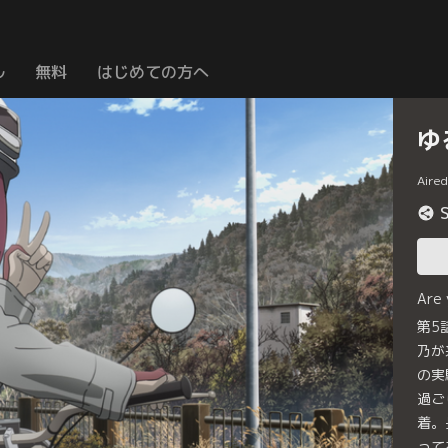
ル
無料
はじめての方へ
ゆ
Aire
Are
第5
乃が
の実
過ご
着。
って