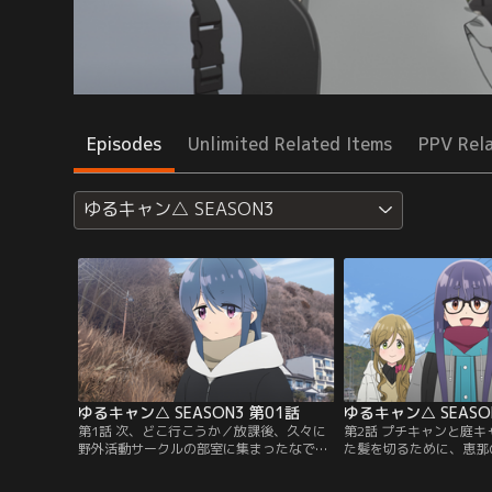
Episodes
Unlimited Related Items
PPV Rel
ゆるキャン△ SEASON3
ゆるキャン△ SEASON3 第01話
ゆるキャン△ SEASO
第1話 次、どこ行こうか／放課後、久々に
第2話 プチキャンと庭
野外活動サークルの部室に集まったなでし
た髪を切るために、恵那
こ、千明、あおいの3人。最近はバイトを
することになったなでし
頑張って贅沢なキャンプをしていたけれ
ン以降にあおいが新しく