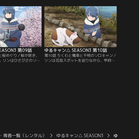
到着するまで時間があっ
のんびりと過ごしていた。するとバイクの
はキャンプの準備を始め
音とともにリンと綾乃が到着。長距離移動
を観光しつつ、再び電車
でへとへとになった綾乃のテント設営を手
上駅を目指していく。一
伝ってあげつつ、3人はそれぞれが持ち寄
のリンと綾乃は…。
った材料で…。
ASON3 第09話
ゆるキャン△ SEASON3 第10話
グと桜めぐり／桜が咲き、
第10話 ちくわと電車と千明のソロキャン／
。リンはひさびさのソロ
リンは花見スポットを巡りながら、甲府盆
谷温泉キャンプ場へやっ
地の外周をツーリング。なでしこは姉の桜
人のいない穴場の無料キ
と花見ドライブ。千明はみんなとの花見の
ようとするリンだった
場所取りを兼ねた初めてのソロキャンと、
たキャンプのゴミを掃除
それぞれ思い思いに休日を過ごしていた。
けで、車中泊キャンパー
そんな中、ちくわと富士川公園に来ていた
ナーについて話していく
恵那は、春のポカポカ陽気に当てられて、
ベンチで居眠りしてしまう。
・青春一覧（レンタル）
ゆるキャン△ SEASON3
ゆるキャン△ 