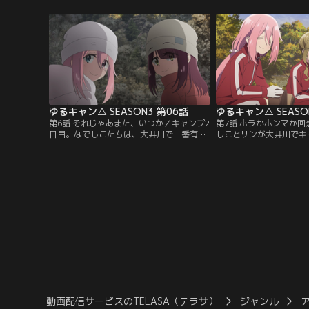
ど、今日は初心に帰ってお金をかけずにア
や、ちくわ用のキャンプ
ルコールストーブを作ってみることに。理
らいながら手際よく庭に
科室に移動して、柔らかいアルミ缶の穴あ
恵那はさっそく千明の散
けに苦戦しつつ、なでしこはスチール缶に
けれど、カッコいい系に
素材を変えるなどして…。
系にするか…。
ゆるキャン△ SEASON3 第06話
ゆるキャン△ SEASO
第6話 それじゃあまた、いつか／キャンプ2
第7話 ホラかホンマか
日目。なでしこたちは、大井川で一番有名
しことリンが大井川でキ
な吊り橋「夢の吊り橋」を渡るため寸又峡
あおい、恵那の3人も突
を訪れる。吊り橋までの山道を、なでしこ
へキャンプをしに行って
の昔話に花を咲かせながら歩いていくと、
布で手に入れた薪を割り
ほどなくして目的地に到着。揺れる吊り橋
は美味しいもの、みずが
でスマホを落としそうになりながら、なん
の後に起きたトラブルな
とか渡りきった3人は、道中のお店で渓流
楽しく語っていってくれ
そばを堪能し…。
で…。
動画配信サービスのTELASA（テラサ）
ジャンル