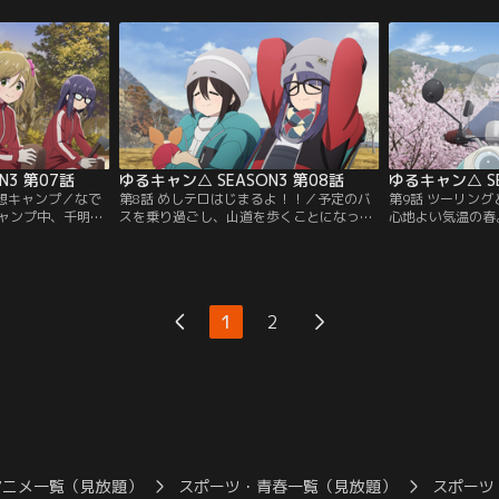
グッズを見せても
こは電車で一人旅をしながら、バイク組の
し、リンと綾乃が
設営を済ますと、
リンと綾乃は途中の千頭駅で合流して、一
たので、なでしこ
髪に取り掛かる。
緒にツーリングしながら行くことに。それ
る前に周辺のダム
するか、かわいい
ぞれの移動手段でキャンプ場までの道中を
に乗って奥大井湖
楽しもうとする中…。
方、ツーリング中
N3 第07話
ゆるキャン△ SEASON3 第08話
ゆるキャン△ SE
回想キャンプ／なで
第8話 めしテロはじまるよ！！／予定のバ
第9話 ツーリン
ャンプ中、千明、
スを乗り過ごし、山道を歩くことになった
心地よい気温の春
発で山梨北部方面
りしつつも、無事に目的地の瑞牆山キャン
キャンをしに、十
いたという。薪配
プ場に到着した千明、あおい、恵那。瑞牆
て来ていた。管理
ながら、千明たち
山を眺めつつキャンプを楽しんでいると、
ャンプ場を満喫し
き湖での観光、そ
仕事のため後から合流する予定の鳥羽先生
が、放置されてい
ど、旅の土産話を
から、そろそろ到着すると連絡が入る。そ
したことがきっか
1
2
る。しかし話の中
こで3人は食事の準備を始め…。
たちとキャンプマ
ことに。
アニメ一覧（見放題）
スポーツ・青春一覧（見放題）
スポーツ