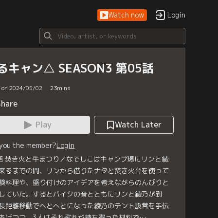
Watch now
Login
るキャン△ SEASON3 第05話
d on 2024/05/02
23
mins
Share
Play
Watch Later
 you the member?
Login
話 焚き火と牛まつり／なでしこはキャンプ場にリンと綾
来るまでの間、リンから借りたナタと焚き火台を使って
験料理や、盛り付けのアイデアを考えながらのんびりと
していた。するとバイクの音とともにリンと綾乃が到
長距離移動でへとへとになった綾乃のテント設営を手伝
あげつつ、3人はそれぞれが持ち寄った材料で…。