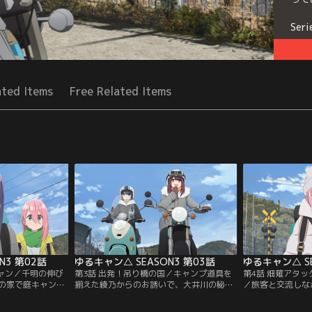
Seri
ated Items
Free Related Items
N3 第02話
ゆるキャン△ SEASON3 第03話
ゆるキャン△ SE
キャン／千明の伸び
第3話 出発！吊り橋の国／キャンプ道具を
第4話 畑薙アタ
の家で庭キャンを
揃えた綾乃からのお誘いで、大井川の秘境
／旅客と交流しな
こたち。伊豆キャ
でキャンプすることになったなでしことリ
するなでしこ。目
買ったテーブル
ン。キャンプ場を集合場所として、なでし
吊り橋を渡り、キ