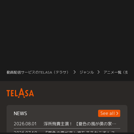
動画配信サービスのTELASA（テラサ）
ジャンル
アニメ一覧（見放
NEWS
See all
2026.08.01
浮所飛貴主演！ 【夏色の風が僕の家にやってきた】 本日よりテラサで独占配信スタート！
2026.07.18
『夏色の雲が恋と嵐をまきおこす』スペシャルメイキング 【Part1】2026年７月18日（土）23時30分～配信スタート！話題のシーンの裏側を大公開！豪華キャスト大集合！ 『武宮家 真夏の家族会議』開催！