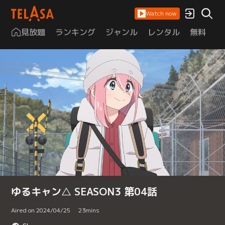
Watch now
見放題
ランキング
ジャンル
レンタル
無料
は
ゆるキャン△ SEASON3 第04話
Aired on 2024/04/25
23
mins