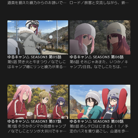
道具を揃えた綾乃からのお誘いで、
ロード／旅客と交流しながら、鉄道
大井川の秘境でキャンプすることに
一人旅を満喫するなでしこ。目的の
なったなでしことリン。キャンプ場
駅に着いたあとは、吊り橋を渡り、
を集合場所として、なでしこは電車
キャンプ場を目指す。しかし、リン
で一人旅をしながら、バイク組のリ
と綾乃が到着するまで時間があった
ンと綾乃は途中の千頭駅で合流し
ので、なでしこはキャンプの準備を
て、一緒にツーリングしながら行く
始める前に周辺のダムを観光しつ
ことに。それぞれの移動手段でキャ
つ、再び電車に乗って奥大井湖上駅
ンプ場までの道中を楽しもうとする
を目指していく。一方、ツーリング
中…。
中のリンと綾乃は…。
ゆるキャン△ SEASON3 第05話
ゆるキャン△ SEASON3 第06話
第5話 焚き火と牛まつり／なでしこ
第6話 それじゃあまた、いつか／キ
はキャンプ場にリンと綾乃が来るま
ャンプ2日目。なでしこたちは、大
での間、リンから借りたナタと焚き
井川で一番有名な吊り橋「夢の吊り
火台を使っての実験料理や、盛り付
橋」を渡るため寸又峡を訪れる。吊
けのアイデアを考えながらのんびり
り橋までの山道を、なでしこの昔話
と過ごしていた。するとバイクの音
に花を咲かせながら歩いていくと、
とともにリンと綾乃が到着。長距離
ほどなくして目的地に到着。揺れる
移動でへとへとになった綾乃のテン
吊り橋でスマホを落としそうになり
ト設営を手伝ってあげつつ、3人は
ながら、なんとか渡りきった3人
それぞれが持ち寄った材料で…。
は、道中のお店で渓流そばを堪能
し…。
ゆるキャン△ SEASON3 第07話
ゆるキャン△ SEASON3 第08話
第7話 ホラかホンマか回想キャンプ
第8話 めしテロはじまるよ！！／予
／なでしことリンが大井川でキャン
定のバスを乗り過ごし、山道を歩く
プ中、千明、あおい、恵那の3人も
ことになったりしつつも、無事に目