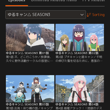
ゆるキャン△ SEASON3
Sorting
ゆるキャン△ SEASON3 第01話
ゆるキャン△ SEASON3 第02話
第1話 次、どこ行こうか／放課後、
第2話 プチキャンと庭キャン／千明
久々に野外活動サークルの部室に集
の伸びた髪を切るために、恵那の家
まったなでしこ、千明、あおいの3
で庭キャンをすることになったなで
人。最近はバイトを頑張って贅沢な
しこたち。伊豆キャン以降にあおい
キャンプをしていたけれど、今日は
が新しく買ったテーブルや、ちくわ
初心に帰ってお金をかけずにアルコ
用のキャンプグッズを見せてもらい
ールストーブを作ってみることに。
ながら手際よく庭に設営を済ます
理科室に移動して、柔らかいアルミ
と、恵那はさっそく千明の散髪に取
缶の穴あけに苦戦しつつ、なでしこ
り掛かる。けれど、カッコいい系に
はスチール缶に素材を変えるなどし
するか、かわいい系にするか…。
て…。
ゆるキャン△ SEASON3 第03話
ゆるキャン△ SEASON3 第04話
第3話 出発！吊り橋の国／キャンプ
第4話 畑薙アタック！！地獄のデス