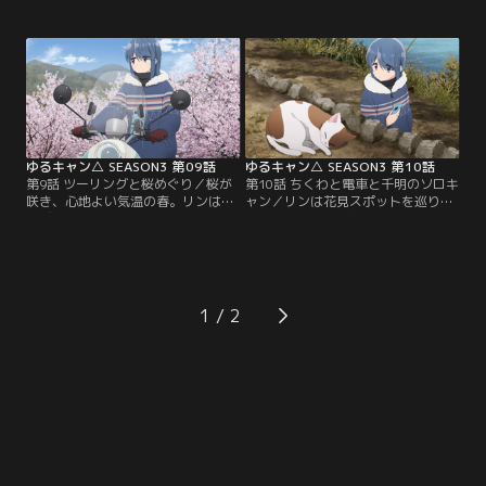
突発で山梨北部方面へキャンプをし
的地の瑞牆山キャンプ場に到着した
に行っていたという。薪配布で手に
千明、あおい、恵那。瑞牆山を眺め
入れた薪を割りながら、千明たちは
つつキャンプを楽しんでいると、仕
美味しいもの、みずがき湖での観
事のため後から合流する予定の鳥羽
光、その後に起きたトラブルなど、
先生から、そろそろ到着すると連絡
旅の土産話を楽しく語っていってく
が入る。そこで3人は食事の準備を
れる。しかし話の中で…。
始め…。
ゆるキャン△ SEASON3 第09話
ゆるキャン△ SEASON3 第10話
第9話 ツーリングと桜めぐり／桜が
第10話 ちくわと電車と千明のソロキ
咲き、心地よい気温の春。リンはひ
ャン／リンは花見スポットを巡りな
さびさのソロキャンをしに、十谷温
がら、甲府盆地の外周をツーリン
泉キャンプ場へやって来ていた。管
グ。なでしこは姉の桜と花見ドライ
理人のいない穴場の無料キャンプ場
ブ。千明はみんなとの花見の場所取
を満喫しようとするリンだったが、
りを兼ねた初めてのソロキャンと、
放置されていたキャンプのゴミを掃
それぞれ思い思いに休日を過ごして
除したことがきっかけで、車中泊キ
いた。そんな中、ちくわと富士川公
1
ャンパーたちとキャンプマナーにつ
園に来ていた恵那は、春のポカポカ
いて話していくことに。
陽気に当てられて、ベンチで居眠り
してしまう。