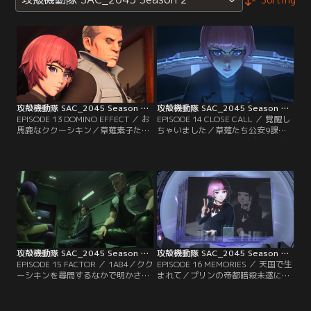
攻殻機動隊 SAC_2045 Season 2 第13話
攻殻機動隊 SAC_2045 Season 2 第14話
EPISODE 13 DOMINO EFFECT ／ お
EPISODE 14 CLOSE CALL ／ 覚醒し
馬鹿なククーシキン／草薙素子たち
ちゃいました／草薙たち公安9課は
公安9課は、ポスト・ヒューマン発
ポスト・ヒューマンのミズカネの襲
生の謎を知る電脳技師ククーシキン
撃を受け、激しい戦闘が勃発。アメ
の行方を追うが、そこにポスト・ヒ
リカの特殊作戦軍も強襲するなか、
ューマンのミズカネスズカが現れ
江崎プリンがタチコマを操り……。
る。
攻殻機動隊 SAC_2045 Season 2 第15話
攻殻機動隊 SAC_2045 Season 2 第16話
EPISODE 15 FACTOR ／ 1A84／クク
EPISODE 16 MEMORIES ／ 天国で生
ーシキンを尋問するなかで明かされ
まれて／プリンの帝都暗殺未遂によ
るポスト・ヒューマン発生の真実。
り、公安9課は活動自粛に。タチコ
草薙とバトーはスパイ容疑で拘束さ
マたちはプリンの過去を調べていく
れたジョン・スミスの移送に同行す
なかで、ある一家惨殺事件との関係