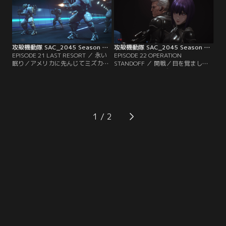
攻殻機動隊 SAC_2045 Season 2 第21話
攻殻機動隊 SAC_2045 Season 2 第22話
EPISODE 21 LAST RESORT ／ 永い
EPISODE 22 OPERATION
眠り／アメリカに先んじてミズカネ
STANDOFF ／ 開戦／目を覚ました
とシマムラを確保すべく、草薙たち
シマムラはシールズ特殊部隊を圧
公安9課は行動を開始。アメリカの
倒、ある宣言をしトグサとともに姿
シールズ特殊部隊との三つ巴の戦闘
を消すのだった。帝都と荒巻はアメ
状態に突入する。
リカの軍事介入を危惧する。
1