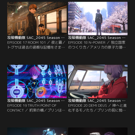
るが……。
が浮かび上がる。
攻殻機動隊 SAC_2045 Season 2 第17話
攻殻機動隊 SAC_2045 Season 2 第18話
EPISODE 17 ROOM 101 ／ 夜と霧／
EPISODE 18 N-POWER ／ 独立国家
トグサは過去の過酷な記憶をさまよ
のつくり方／アメリカの原子力潜水
うなかで、2045年の荒廃した東京へ
艦がポスト・ヒューマンに奪取され
と向かう電車で目を覚ます。東京に
る。バトーたち公安9課はトグサか
到着したトグサが目にしたものと
らのメッセージを手がかりに東京復
は。
興の象徴・ジオシティに向かう。
攻殻機動隊 SAC_2045 Season 2 第19話
攻殻機動隊 SAC_2045 Season 2 第20話
EPISODE 19 TRUTH POINT OF
EPISODE 20 DEMI DEUS ／ 神へと進
CONTACT ／ 約束の橋／プリンは全
化するモノたち／プリンの前に現れ
身義体のアンドロイドとして再生
たポスト・ヒューマンのシマムラタ
し、ヒッチハイクで東京を目指す。
カシは自衛軍をハックしバリケード
一方、アメリカの特殊部隊がミズカ
を解放。バトーたちはスタンダード
ネを追うが、ハッキングにより全滅
と合流し、アメリカの作戦を知る。
してしまう。