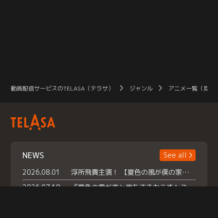
動画配信サービスのTELASA（テラサ）
ジャンル
アニメ一覧（見放
NEWS
See all
2026.08.01
浮所飛貴主演！ 【夏色の風が僕の家にやってきた】 本日よりテラサで独占配信スタート！
2026.07.18
『夏色の雲が恋と嵐をまきおこす』スペシャルメイキング 【Part1】2026年７月18日（土）23時30分～配信スタート！話題のシーンの裏側を大公開！豪華キャスト大集合！ 『武宮家 真夏の家族会議』開催！
2026.07.15
救命医・遥（今田）の《心揺さぶる過去》や、 麻酔科医・権野（船越英一郎）の《謎多きプライベート》など… 《知られざるエピソード》を独占配信！