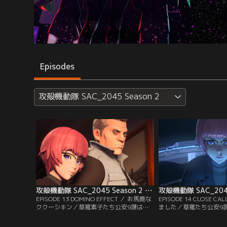
Episodes
攻殻機動隊 SAC_2045 Season 2
攻殻機動隊 SAC_2045 Season 2 第13話
EPISODE 13 DOMINO EFFECT ／ お馬鹿な
EPISODE 14 CLOSE 
ククーシキン／草薙素子たち公安9課は、
ました／草薙たち公安9
ポスト・ヒューマン発生の謎を知る電脳技
ーマンのミズカネの襲撃
師ククーシキンの行方を追うが、そこにポ
闘が勃発。アメリカの特