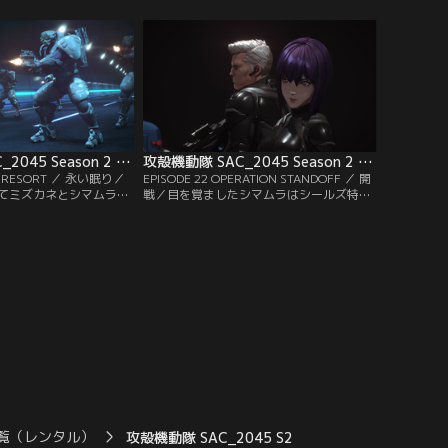
上がる。
たものとは。
攻殻機動隊 SAC_2045 Season 2 第21話
攻殻機動隊 SAC_2045 Season 2 第22話
ST RESORT ／ 永い眠り／
EPISODE 22 OPERATION STANDOFF ／ 開
てミズカネとシマムラを
戦／目を覚ましたシマムラはシールズ特殊
たち公安9課は行動を開
部隊を圧倒、ある宣言をしトグサとともに
ールズ特殊部隊との三つ
姿を消すのだった。帝都と荒巻はアメリカ
入する。
の軍事介入を危惧する。
覧（レンタル）
攻殻機動隊 SAC_2045 S2