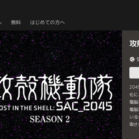
ル
無料
はじめての方へ
攻
20
化に
電脳
電脳
いる
取さ