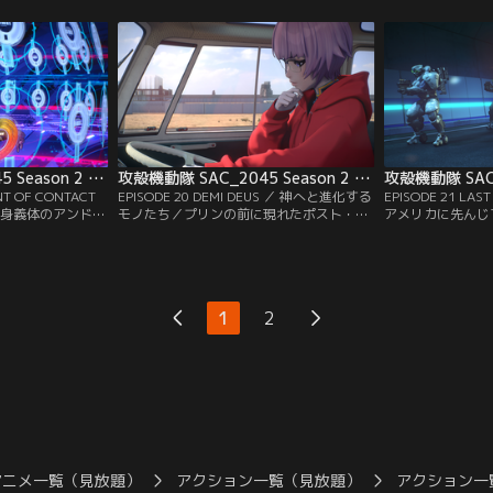
チコマを操
に同行するが……。
との関係が浮かび
攻殻機動隊 SAC_2045 Season 2 第19話
攻殻機動隊 SAC_2045 Season 2 第20話
NT OF CONTACT
EPISODE 20 DEMI DEUS ／ 神へと進化する
EPISODE 21 LA
全身義体のアンドロ
モノたち／プリンの前に現れたポスト・ヒ
アメリカに先んじ
チハイクで東京を
ューマンのシマムラタカシは自衛軍をハッ
確保すべく、草薙
の特殊部隊がミズ
クしバリケードを解放。バトーたちはスタ
始。アメリカのシ
グにより全滅して
ンダードと合流し、アメリカの作戦を知
巴の戦闘状態に突
る。
1
2
アニメ一覧（見放題）
アクション一覧（見放題）
アクション一