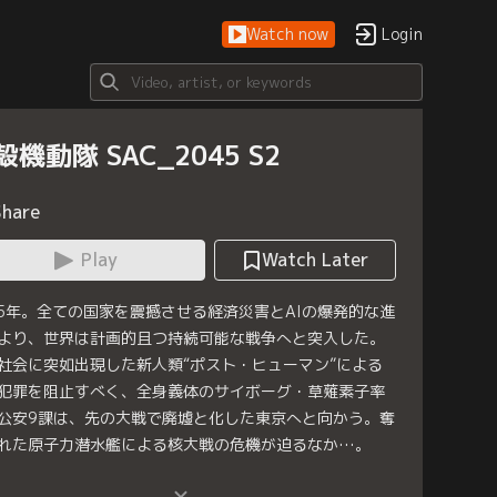
Watch now
Login
殻機動隊 SAC_2045 S2
Share
Play
Watch Later
45年。全ての国家を震撼させる経済災害とAIの爆発的な進
より、世界は計画的且つ持続可能な戦争へと突入した。
社会に突如出現した新人類“ポスト・ヒューマン”による
犯罪を阻止すべく、全身義体のサイボーグ・草薙素子率
公安9課は、先の大戦で廃墟と化した東京へと向かう。奪
れた原子力潜水艦による核大戦の危機が迫るなか…。