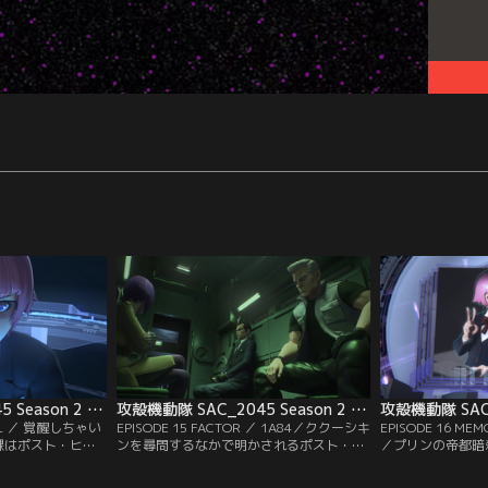
攻殻機動隊 SAC_2045 Season 2 第14話
攻殻機動隊 SAC_2045 Season 2 第15話
CALL ／ 覚醒しちゃい
EPISODE 15 FACTOR ／ 1A84／ククーシキ
EPISODE 16 M
課はポスト・ヒュ
ンを尋問するなかで明かされるポスト・ヒ
／プリンの帝都暗
を受け、激しい戦
ューマン発生の真実。草薙とバトーはスパ
は活動自粛に。タ
殊作戦軍も強襲す
イ容疑で拘束されたジョン・スミスの移送
去を調べていくな