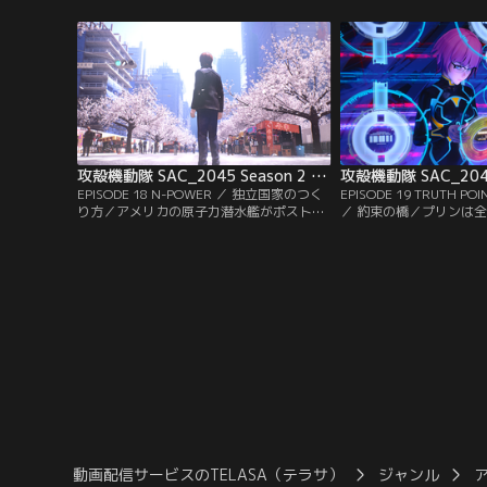
スト・ヒューマンのミズカネスズカが現れ
るなか、江崎プリンがタ
る。
り……。
攻殻機動隊 SAC_2045 Season 2 第18話
EPISODE 18 N-POWER ／ 独立国家のつく
EPISODE 19 TRUTH POI
り方／アメリカの原子力潜水艦がポスト・
／ 約束の橋／プリンは
ヒューマンに奪取される。バトーたち公安
イドとして再生し、ヒッ
9課はトグサからのメッセージを手がかり
目指す。一方、アメリカ
に東京復興の象徴・ジオシティに向かう。
カネを追うが、ハッキン
しまう。
動画配信サービスのTELASA（テラサ）
ジャンル