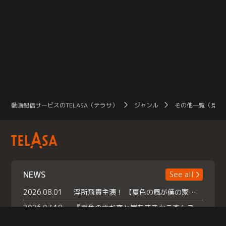
動画配信サービスのTELASA（テラサ）
ジャンル
その他一覧（見放
NEWS
See all
2026.08.01
浮所飛貴主演！ 【夏色の風が僕の家にやってきた】 本日よりテラサで独占配信スタート！
2026.07.18
『夏色の雲が恋と嵐をまきおこす』スペシャルメイキング 【Part1】2026年７月18日（土）23時30分～配信スタート！話題のシーンの裏側を大公開！豪華キャスト大集合！ 『武宮家 真夏の家族会議』開催！
2026.07.15
救命医・遥（今田）の《心揺さぶる過去》や、 麻酔科医・権野（船越英一郎）の《謎多きプライベート》など… 《知られざるエピソード》を独占配信！