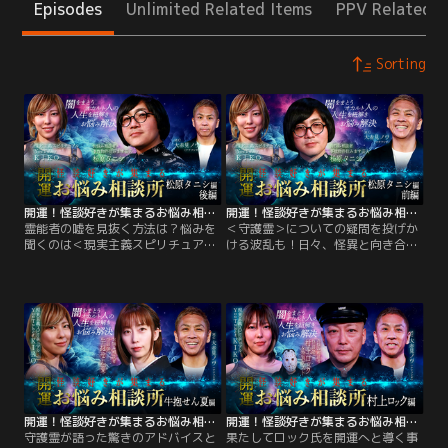
Episodes
Unlimited Related Items
PPV Related I
Sorting
開運！怪談好きが集まるお悩み相談所～松原タニシ編 後編
開運！怪談好きが集まるお悩み相談所～松原タニシ編 前編
霊能者の嘘を見抜く方法は？悩みを
＜守護霊＞についての疑問を投げか
聞くのは＜現実主義スピリチュアル
ける波乱も！日々、怪異と向き合い
YouTuber＞KIKOと、大人気オカル
邪気にまみれるオカルト界隈の人々
トコンビ＜ナナフシギ＞の大赤見ノ
の悩みを聞き、開運へと導くお悩み
ヴ。今回は＜事故物件住みます芸人
相談所。悩みを聞くのは＜現実主義
＞松原タニシ氏の後編▽事故物件に
スピリチュアルYouTuber＞KIKO
住み始めてから様々な異変が起こり
と、大人気オカルトコンビ＜ナナフ
始めるタニシ氏…。
シギ＞の大赤見ノヴ。ゲストは＜事
故物件住みます芸人＞松原タニシ
氏。
開運！怪談好きが集まるお悩み相談所～牛抱せん夏編
開運！怪談好きが集まるお悩み相談所～村上ロック編
守護霊が語った驚きのアドバイスと
果たしてロック氏を開運へと導く事