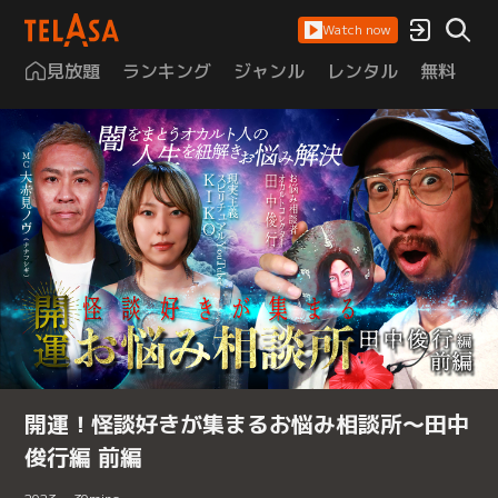
Watch now
見放題
ランキング
ジャンル
レンタル
無料
は
開運！怪談好きが集まるお悩み相談所～田中
俊行編 前編