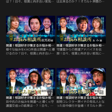
は？！日々、怪異と向き合い邪気に
は出来るのか？！オカルト界隈の
まみれるオカルト界隈の人々の悩み
人々の悩みを聞き、開運へと導く＜
を聞き、開運へと導くお悩み相談
お悩み相談所＞▽悩みを聞くのは＜
所。今回は役者ならではの表現力で
現実主義スピリチュアルYouTuber＞
聞く者を恐怖させる人気怪談師・牛
KIKOと、大人気オカルトコンビ＜ナ
抱せん夏さんが2つの悩みを抱えて
ナフシギ＞の大赤見ノヴ▽今回は怪
登場。
談ライブバー所属のプロ怪談師とし
て大人気の村上ロック氏！
開運！怪談好きが集まるお悩み相談所～夜馬裕編
開運！怪談好きが集まるお悩み相談所～ぁみ編
様々な悩みをKIKO所長は開運へと導
守護霊からの開運アドバイスを伝
けるのか？日々、怪異と向き合い邪
授！日々、怪異と向き合い邪気にま
気にまみれるオカルト界隈の人々の
みれるオカルト界隈の人々の悩みを
悩みを聞き、開運へと導く＜お悩み
聞き、開運へと導く＜お悩み相談所
相談所＞▽悩みを聞くのは＜現実主
＞▽悩みを聞くのは＜現実主義スピ
義スピリチュアルYouTuber＞KIKO
リチュアルYouTuber＞KIKOと、大
と、大人気オカルトコンビ＜ナナフ
人気オカルトコンビ＜ナナフシギ＞
シギ＞の大赤見ノヴ▽今回は人気怪
の大赤見ノヴ。
談師・夜馬裕氏。
開運！怪談好きが集まるお悩み相談所～田中俊行編 後編
開運！怪談好きが集まるお悩み相談所～田中俊行編 前編
田中氏のお悩みを開運へと導く≪守
呪物コレクター界イチの有名人とな
護霊交信≫の結果は…？！日々、怪
った田中俊行が登場！オカルト界隈
異と向き合い邪気にまみれるオカル
の人々の悩みを聞き、開運へと導く