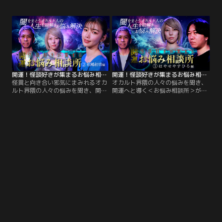
ト界隈の人々の悩みを聞き、開運へ
＜お悩み相談所＞▽悩みを聞くのは
と導く＜お悩み相談所＞▽前後編に
＜現実主義スピリチュアルYouTuber
分けてお送りする、オカルト・呪物
＞KIKOと、＜ナナフシギ＞の大赤見
コレクター田中俊行氏のお悩み解決
ノヴ▽呪物コレクター界イチの有名
編▽後編は前編から引き続き、ヤン
人となった田中俊行氏を前後編2回
キーに囲まれた田中氏の高校サバイ
に分けて＜開運＞へと導きます！
バル生活からスタート。
開運！怪談好きが集まるお悩み相談所（2）～松嶋初音編
開運！怪談好きが集まるお悩み相談所（1）～はやせやすひろ編
怪異と向き合い邪気にまみれるオカ
オカルト界隈の人々の悩みを聞き、
ルト界隈の人々の悩みを聞き、開運
開運へと導く＜お悩み相談所＞が誕
へと導く＜お悩み相談所＞第2回目
生！悩みを聞くのは、相談者の魂や
の相談者は、幼少期から数々の心霊
守護霊とつながり、悩みを読み解く
体験をしてきた人気タレント・松嶋
＜現実主義スピリチュアルYouTuber
初音さん▽祖母の強い霊感を受け継
＞KIKOと、大人気オカルトコンビ＜
いだ彼女の体験は一つ一つが超強
ナナフシギ＞の大赤見ノヴ。
烈！思わずKIKO所長も鳥肌が…