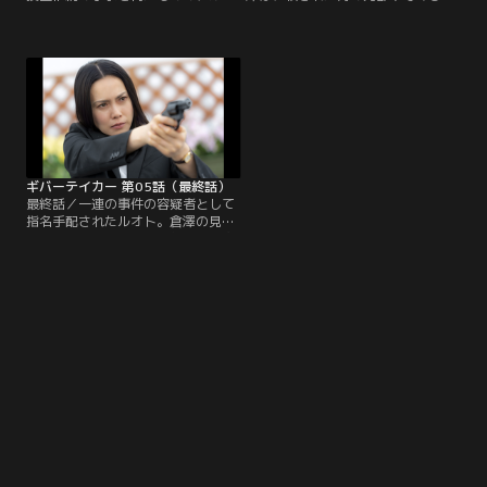
トとの接触を禁じられた倉澤は、生
靖久（池田鉄洋）、そして今井に後
活安全課の椿理子（深川麻衣）の協
押しされ、単独で捜査を再開する。
力を得ようと考える。理子はルオト
一方、今井は「グリュックエーレ」
の更生を信じつつも、同期である倉
を訪ね、ルオトと聡美に対して揺さ
澤との絆を再確認し、ルオトを調べ
ぶりをかける。今井を危険視するル
始める。しかし、そこには倉澤をさ
オトの本心を悟り、聡美はある行動
らなる絶望へと誘うルオトの緻密な
に移す。同じころ、倉澤はかつての
思惑が待ち受けていた。一方、元刑
職場である高比良小学校を訪れ、元
事の篝伸哉（平山祐介）は…。
同僚と再会する。
ギバーテイカー 第05話（最終話）
最終話／一連の事件の容疑者として
指名手配されたルオト。倉澤の見解
により、ルオトが倉澤と親しい人物
の命を狙っているのではないかと危
惧した宇賀神は、倉澤の元夫・小野
塚優一（吉沢悠）の家族への警備を
強化する。そんな中、倉澤のもと
に“倉澤が主催の同窓会がまもなく
始まる”と元同僚から電話が入る。
ルオトの仕業だと捉えた倉澤は高比
良小学校へ向かい…。