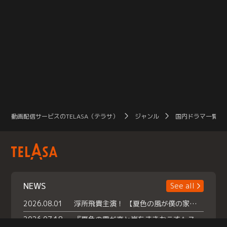
動画配信サービスのTELASA（テラサ）
ジャンル
国内ドラマ一覧（
NEWS
See all
2026.08.01
浮所飛貴主演！ 【夏色の風が僕の家にやってきた】 本日よりテラサで独占配信スタート！
2026.07.18
『夏色の雲が恋と嵐をまきおこす』スペシャルメイキング 【Part1】2026年７月18日（土）23時30分～配信スタート！話題のシーンの裏側を大公開！豪華キャスト大集合！ 『武宮家 真夏の家族会議』開催！