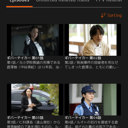
Sorting
ギバーテイカー 第01話
ギバーテイカー 第02話
第1話／元小学校教諭の刑事である
第2話／刺殺事件の容疑者を死なせ
倉澤樹（中谷美紀）は12年前、当時
てしまった倉澤は、ともに行動して
小学6年生だった貴志ルオト（菊池
いた今井要（池内博之）、そして県
風磨）に愛する娘を惨殺された過去
警本部の管理官・宇賀神敏一（袴田
を持つ。娘の命日を目前に、貴志ル
吉彦）からも責められる。その後、
オトが医療少年院を退院することを
ルオトにつながる手掛かりを求め、
知る倉澤。数日後、被害者遺族とし
ルオトの母親である貴志茉莉絵（斉
て疑心を抱かずにはいられない倉澤
藤由貴）のもとへ向かう倉澤だった
のもとに、不審なメッセージが届
が、再会した茉莉絵は予想外の反応
く。
を示す。
ギバーテイカー 第03話
ギバーテイカー 第04話
第3話／仁科課長（遠山俊也）から
第4話／ルオトの犯行を確信する倉
捜査継続の了承を得たものの、ルオ
澤は、殺された篝の元部下である湊