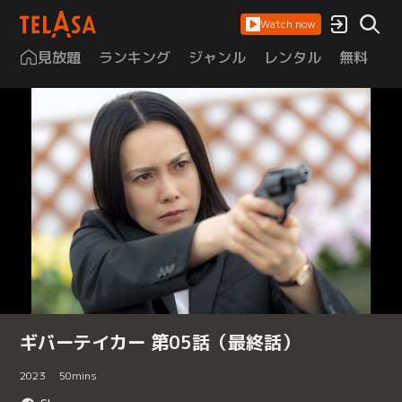
Watch now
見放題
ランキング
ジャンル
レンタル
無料
は
ギバーテイカー 第05話（最終話）
2023
50
mins