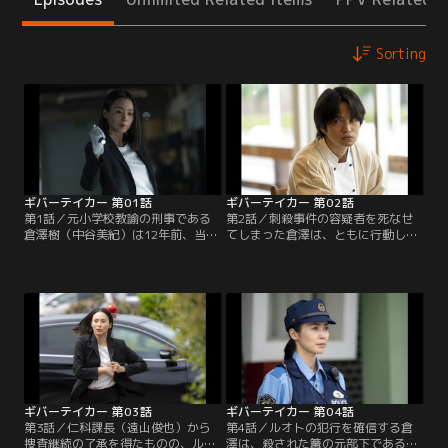
Sorting
ギバーテイカー 第01話
ギバーテイカー 第02話
第1話／元小学校教諭の刑事である
第2話／刺殺事件の容疑者を死なせ
倉澤樹（中谷美紀）は12年前、当時
てしまった倉澤は、ともに行動して
小学6年生だった貴志ルオト（菊池
いた今井要（池内博之）、そして県
風磨）に愛する娘を惨殺された過去
警本部の管理官・宇賀神敏一（袴田
を持つ。娘の命日を目前に、貴志ル
吉彦）からも責められる。その後、
オトが医療少年院を退院することを
ルオトにつながる手掛かりを求め、
知る倉澤。数日後、被害者遺族とし
ルオトの母親である貴志茉莉絵（斉
て疑心を抱かずにはいられない倉澤
藤由貴）のもとへ向かう倉澤だった
のもとに、不審なメッセージが届
が、再会した茉莉絵は予想外の反応
く。
を示す。
ギバーテイカー 第03話
ギバーテイカー 第04話
第3話／仁科課長（遠山俊也）から
第4話／ルオトの犯行を確信する倉
捜査継続の了承を得たものの、ルオ
澤は、殺された篝の元部下である湊