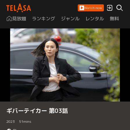
Watch now
見放題
ランキング
ジャンル
レンタル
無料
は
ギバーテイカー 第03話
2023
51
mins