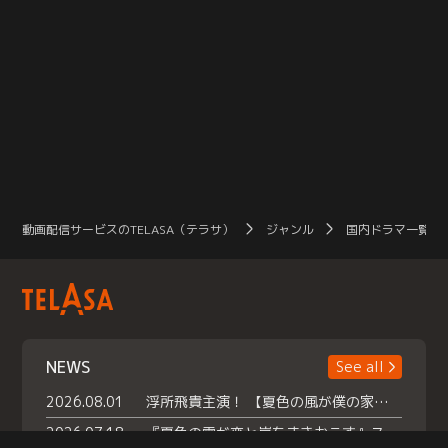
動画配信サービスのTELASA（テラサ）
ジャンル
国内ドラマ一覧（
NEWS
See all
2026.08.01
浮所飛貴主演！ 【夏色の風が僕の家にやってきた】 本日よりテラサで独占配信スタート！
2026.07.18
『夏色の雲が恋と嵐をまきおこす』スペシャルメイキング 【Part1】2026年７月18日（土）23時30分～配信スタート！話題のシーンの裏側を大公開！豪華キャスト大集合！ 『武宮家 真夏の家族会議』開催！