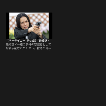
トとの接触を禁じられた倉澤は、生
靖久（池田鉄洋）、そして今井に後
活安全課の椿理子（深川麻衣）の協
押しされ、単独で捜査を再開する。
力を得ようと考える。理子はルオト
一方、今井は「グリュックエーレ」
の更生を信じつつも、同期である倉
を訪ね、ルオトと聡美に対して揺さ
澤との絆を再確認し、ルオトを調べ
ぶりをかける。今井を危険視するル
始める。しかし、そこには倉澤をさ
オトの本心を悟り、聡美はある行動
らなる絶望へと誘うルオトの緻密な
に移す。同じころ、倉澤はかつての
思惑が待ち受けていた。一方、元刑
職場である高比良小学校を訪れ、元
事の篝伸哉（平山祐介）は…。
同僚と再会する。
ギバーテイカー 第05話（最終話）
最終話／一連の事件の容疑者として
指名手配されたルオト。倉澤の見解
により、ルオトが倉澤と親しい人物
の命を狙っているのではないかと危
惧した宇賀神は、倉澤の元夫・小野
塚優一（吉沢悠）の家族への警備を
強化する。そんな中、倉澤のもと
に“倉澤が主催の同窓会がまもなく
始まる”と元同僚から電話が入る。
ルオトの仕業だと捉えた倉澤は高比
良小学校へ向かい…。