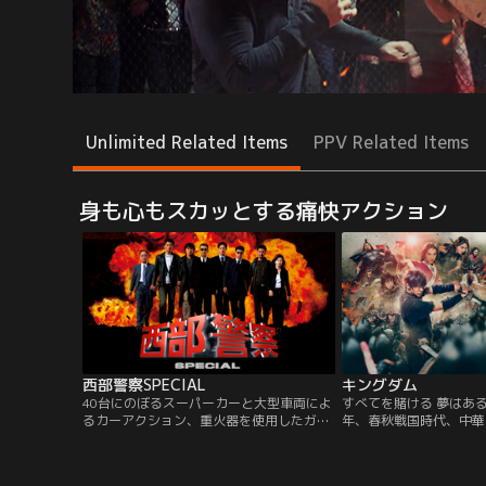
Unlimited Related Items
PPV Related Items
身も心もスカッとする痛快アクション
西部警察SPECIAL
キングダム
40台にのぼるスーパーカーと大型車両によ
すべてを賭ける 夢はある
るカーアクション、重火器を使用したガン
年、春秋戦国時代、中華
アクションシーン、そしてなくてはならな
「秦」。戦災孤児の少年
い存在となっているド派手な爆破シーンな
か天下の大将軍になるこ
ど、すべてにパワーアップした「西部警察
術の鍛練を積んでいた。