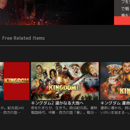
フを
で戦
事を
Free Related Items
キングダム2 遥かなる大地へ
キングダム 運
か。紀元前245
命をたぎらせ、生きろ。時は紀元前。春秋
運命に導かれ、時
・西方の国
戦国時代、中華・西方の国「秦」。戦災孤
いがいま始まる--
の信と漂は、いつ
児として育った信は、王弟のクーデターに
の国が争い続ける
とを夢見て日々剣
より玉座を追われた若き王・エイ政に力を
孤児の信は、亡き
ある日、漂は王都
貸し、みごと内乱を鎮圧。玉座を奪還する
王・エイ政と出会