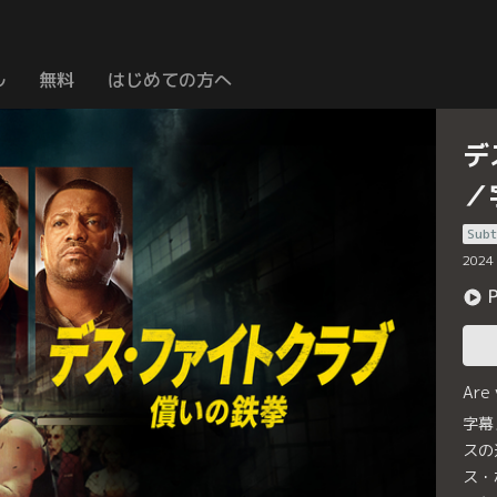
ル
無料
はじめての方へ
デ
／
Subt
2024
Are
字幕
スの
ス・