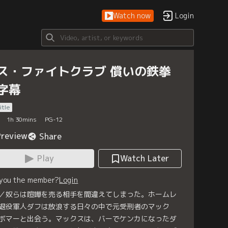
Watch now
Login
ス・ファイトクラブ 償いの鉄拳
字幕
itle
1
h
30
mins
PG-12
Preview
Share
Play
Watch Later
 you the member?
Login
／奴らは喧嘩を売る相手を間違えてしまった。ホームレ
退役軍人ダフは放浪する日々の中で元受刑者のマック
ボマーと出会う。マックスは、バーでケンカになったダ