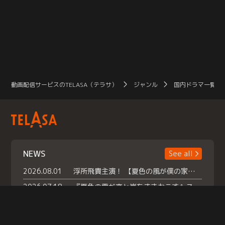
動画配信サービスのTELASA（テラサ）
ジャンル
国内ドラマ一覧（
NEWS
See all
2026.08.01
浮所飛貴主演！ 【夏色の風が僕の家にやってきた】 本日よりテラサで独占配信スタート！
2026.07.18
『夏色の雲が恋と嵐をまきおこす』スペシャルメイキング 【Part1】2026年７月18日（土）23時30分～配信スタート！話題のシーンの裏側を大公開！豪華キャスト大集合！ 『武宮家 真夏の家族会議』開催！
2026.07.15
救命医・遥（今田）の《心揺さぶる過去》や、 麻酔科医・権野（船越英一郎）の《謎多きプライベート》など… 《知られざるエピソード》を独占配信！