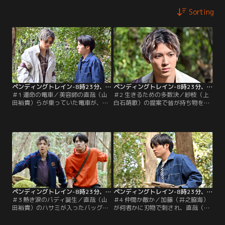
Sorting
ペンディングトレイン-8時23分、明日 君と 第01話
ペンディングトレイン-8時23分、明日 君と 第02話
＃1 運命の電車／美容師の直哉（山
＃2 生きるための多数決／紗枝（上
田裕貴）らが乗っていた電車が、突
白石萌歌）の提案で皆が持ち物を出
如加速しトンネルへ。気づくと目の
し合うが、大量の飲み物の入ったカ
前に想像を絶する光景が広がり…。
ートが持ち去られた痕跡が…。各々
偶然居合わせた乗客たちの数奇な運
が生きるために必死でもがく中、あ
命が幕を開ける！
る人物が暴走を始める。
ペンディングトレイン-8時23分、明日 君と 第03話
ペンディングトレイン-8時23分、明日 君と 第04話
＃3 熱き涙のバディ誕生／直哉（山
＃4 仲間か敵か／加藤（井之脇海）
田裕貴）のハサミが入ったバッグが
が何者かに刃物で刺され、直哉（山
田中（杉本哲太）に持ち去られる。
田裕貴）たち乗客が一丸となって懸
一方、優斗（赤楚衛二）たちは食料
命な処置を行っていた。そんな中、