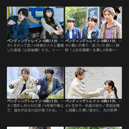
調達に向かうが、紗枝（上白石萌
優斗（赤楚衛二）は自身の辛い過去
歌）の身に異変が生じて…。
を思い出し…。
ペンディングトレイン-8時23分、明日 君と 第05話
ペンディングトレイン-8時23分、明日 君と 第06話
＃5 それって恋／6号車の人々と遭遇
＃6 戦いの果て…気づいた想い／紗
した直哉（山田裕貴）たち。リーダ
枝（上白石萌歌）を捜し6号車へ乗
ー的存在の山本（萩原聖人）から協
り込んだ直哉（山田裕貴）と優斗
力を提案された直哉たちは、元の世
（赤楚衛二）は衝撃的な光景を目
界に戻る手掛かりとなる衝撃の事実
撃。問い詰められた山本（萩原聖
を告げられ…。
人）は、ある事件について語り始
め…。
ペンディングトレイン-8時23分、明日 君と 第07話
ペンディングトレイン-8時23分、明日 君と 第08話
＃7 抱きしめられた涙／6号車の領土
＃8 生きろ…永遠の別れ／突如出現
で、温水が出る川辺が見つかる。立
し消滅した黒い歪みに、元の世界へ
ち入ることができない5号車の面々
戻る一縷の希望を見出す5号車の
のため、交渉役を買って出た直哉
面々。一方、紗枝（上白石萌歌）へ
（山田裕貴）は、さらに6号車に移
の気持ちに戸惑いを覚える直哉（山
住すると言い出し…。
田裕貴）は、ある決断を…。