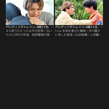
ペンディングトレイン-8時23分、明日 君と 第09話
ペンディングトレイン-8時23分、明日 君と 第10話（最終話）
＃9 戻りたかったはずの世界／元い
Final 未来を乗せた電車／手の震え
た2023年の3年後、地球環境が激変
に苦しむ直哉（山田裕貴）と休職を
する約半年前に戻った乗客らは今後
余儀なくされた優斗（赤楚衛二）は
起こる事を必死に訴えるが、好奇の
絶望の淵にいた。そんな中、米澤
目に晒される。そんな中、直哉（山
（藤原丈一郎）の発案で公開した動
田裕貴）の体に異変が…。
画で事態は思わぬ方向へ…。