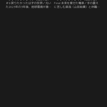
＃9 戻りたかったはずの世界／元い
Final 未来を乗せた電車／手の震え
た2023年の3年後、地球環境が激変
に苦しむ直哉（山田裕貴）と休職を
する約半年前に戻った乗客らは今後
余儀なくされた優斗（赤楚衛二）は
起こる事を必死に訴えるが、好奇の
絶望の淵にいた。そんな中、米澤
目に晒される。そんな中、直哉（山
（藤原丈一郎）の発案で公開した動
田裕貴）の体に異変が…。
画で事態は思わぬ方向へ…。