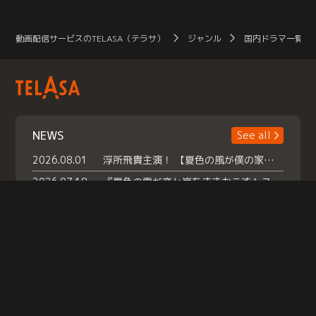
動画配信サービスのTELASA（テラサ）
ジャンル
国内ドラマ一覧（
NEWS
See all
2026.08.01
浮所飛貴主演！ 【夏色の風が僕の家にやってきた】 本日よりテラサで独占配信スタート！
2026.07.18
『夏色の雲が恋と嵐をまきおこす』スペシャルメイキング 【Part1】2026年７月18日（土）23時30分～配信スタート！話題のシーンの裏側を大公開！豪華キャスト大集合！ 『武宮家 真夏の家族会議』開催！
2026.07.15
救命医・遥（今田）の《心揺さぶる過去》や、 麻酔科医・権野（船越英一郎）の《謎多きプライベート》など… 《知られざるエピソード》を独占配信！