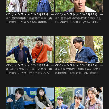
ペンディングトレイン-8時23分、明日 君と 第01話
ペンディングトレイン-8時23分、明日 君と 第02話
＃1 運命の電車／美容師の直哉（山
＃2 生きるための多数決／紗枝（上
田裕貴）らが乗っていた電車が、突
白石萌歌）の提案で皆が持ち物を出
如加速しトンネルへ。気づくと目の
し合うが、大量の飲み物の入ったカ
前に想像を絶する光景が広がり…。
ートが持ち去られた痕跡が…。各々
偶然居合わせた乗客たちの数奇な運
が生きるために必死でもがく中、あ
命が幕を開ける！
る人物が暴走を始める。
ペンディングトレイン-8時23分、明日 君と 第03話
ペンディングトレイン-8時23分、明日 君と 第04話
＃3 熱き涙のバディ誕生／直哉（山
＃4 仲間か敵か／加藤（井之脇海）
田裕貴）のハサミが入ったバッグが
が何者かに刃物で刺され、直哉（山
田中（杉本哲太）に持ち去られる。
田裕貴）たち乗客が一丸となって懸
一方、優斗（赤楚衛二）たちは食料
命な処置を行っていた。そんな中、
調達に向かうが、紗枝（上白石萌
優斗（赤楚衛二）は自身の辛い過去
歌）の身に異変が生じて…。
を思い出し…。