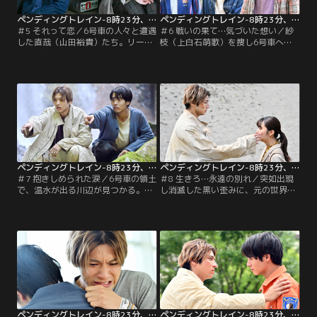
ペンディングトレイン-8時23分、明日 君と 第05話
ペンディングトレイン-8時23分、明日 君と 第06話
＃5 それって恋／6号車の人々と遭遇
＃6 戦いの果て…気づいた想い／紗
した直哉（山田裕貴）たち。リーダ
枝（上白石萌歌）を捜し6号車へ乗
ー的存在の山本（萩原聖人）から協
り込んだ直哉（山田裕貴）と優斗
力を提案された直哉たちは、元の世
（赤楚衛二）は衝撃的な光景を目
界に戻る手掛かりとなる衝撃の事実
撃。問い詰められた山本（萩原聖
を告げられ…。
人）は、ある事件について語り始
め…。
ペンディングトレイン-8時23分、明日 君と 第07話
ペンディングトレイン-8時23分、明日 君と 第08話
＃7 抱きしめられた涙／6号車の領土
＃8 生きろ…永遠の別れ／突如出現
で、温水が出る川辺が見つかる。立
し消滅した黒い歪みに、元の世界へ
ち入ることができない5号車の面々
戻る一縷の希望を見出す5号車の
のため、交渉役を買って出た直哉
面々。一方、紗枝（上白石萌歌）へ
（山田裕貴）は、さらに6号車に移
の気持ちに戸惑いを覚える直哉（山
住すると言い出し…。
田裕貴）は、ある決断を…。
ペンディングトレイン-8時23分、明日 君と 第09話
ペンディングトレイン-8時23分、明日 君と 第10話（最終話）