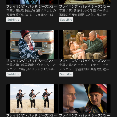
ブレイキング・バッド シーズン2 第03話／字幕
ブレイキング・バッド シーズン2 第04話／字幕
字幕／第3話 脱出の代償／ハンクの
字幕／第4話 崩れゆく生活／一時は
捜査が核心に迫り、ウォルターは策
家庭の平安を取戻したかに見えたホ
を講じた。自ら病気を理由に精神の
ワイト一家だが、ウォルターの努力
Subtitle
Subtitle
異常をきたしたような振る舞いを行
ははかなくも消え再び家族は険悪な
うのだ。スカイラ一はウォルターを
状況に陥る。ドラッグどころか、浮
精神病院へ入院させる。一方警察に
気の疑いまで持たれてしまった。ジ
逮捕されたジェシーは地下室の製造
ェシーも叔母の家にドラッグ製造器
器材を隠しアリバイの偽装工作を行
材を隠していたが、両親から最後通
い追及をかわす。
告を受けさらに移動をしなければな
らなくなった。
ブレイキング・バッド シーズン2 第05話／字幕
ブレイキング・バッド シーズン2 第06話／字幕
字幕／第5話 再始動／ウォルターと
字幕／第6話 イナイ・イナイ・バァ
ジェシーの新しいドラッグビジネス
／ジェシーは盗まれた薬を取り返す
の方法は無理をせず小売から始める
ため中毒者カップルの家に乗り込
Subtitle
Subtitle
ことだった。ウォルターが少量を制
む。ウォルターから命を奪えとまで
作し、ジェシーが信頼できる仲間に
指示されていたが、らちが明かない
さばく。大がかりな取引はしない。
カップルから何とか残された薬を取
そしてそれは成功し、多大な成果を
戻し、最悪の事態は避けることがで
上げた。順調に進む中ある中毒者カ
きた。ジェシーはかつての仕事仲間
ップルに薬を盗まれてしまう。ウォ
シュワルツからの治療の資金援助の
ルターは強気にその奪還のため銃を
申し出を断っていたが…。
手にする。
ブレイキング・バッド シーズン2 第07話／字幕
ブレイキング・バッド シーズン2 第08話／字幕