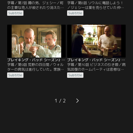
字幕／第7話 噂の男、ジェシー／町
字幕／第8話 ソウルに電話しよう！
の主要な売人が殺されたり消えたり
／ジェシーは薬を売らせていた仲間
したことでジェシーに薬を求める客
バジャーの逮捕の弁護にソウル・グ
Subtitle
Subtitle
が増えた。ジェシーは町の大物売人
ッドマンを雇う。ソウルはしたたか
として信頼をおかれる存在になって
な怪しい弁護士だ。警察に仕入れ先
いる。ウォルターは薬を盗まれた恨
を密告すれば釈放が可能だとバジャ
みでジェシーとの仕事を拒否するつ
ーを説得する。自分たちの名前が出
もりでいたが、そういうわけにはい
ることを恐れたウォルターとジェシ
かなくなっていた。スカイラーはお
ーはソウルを誘拐する。ソウルはウ
金のこともあり、再就職をする。
ォルターたちが麻薬密売には実は素
人であることを知り…。
ブレイキング・バッド シーズン2 第09話／字幕
ブレイキング・バッド シーズン2 第10話／字幕
字幕／第9話 荒野の四日間／ウォル
字幕／第10話 ビジネスの引き際／病
ターの病気は進行していた。家族に
気回復のホームパーティは悲惨な終
財産を残すことを考え、それにはド
焉となった。逆上したウォルターに
Subtitle
Subtitle
ラッグ製造をするしかないと考える
皆呆れ果ててしまう。スカイラーも
に至りジェシーに必要な材料を集め
夫が健康になったことも素直に喜べ
させた。製造はまた改造した車だ。
なくなり、職場の仕事に打ち込むこ
砂漠に車を止め、二人で数日間引き
とで気を晴らす。ジェシーは恋人ジ
こもって夢中でドラッグを製造し
ェーンとの関係に夢を描くが、ジェ
1
た。ジェシーのミスで車のバッテリ
ーンの父親の来訪から事態が急変し
ーが消耗し砂漠で立ち往生してしま
ていく。ウォルターは罪滅ぼしで息
う。
子と自宅の改修を自ら行う。