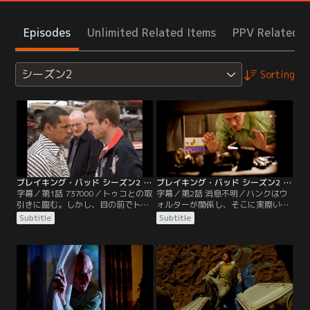
Episodes
Unlimited Related Items
PPV Related I
シーズン2
Sorting
ブレイキング・バッド シーズン2 第01話／字幕
ブレイキング・バッド シーズン2 第02話／字幕
字幕／第1話 737000／トゥコとの取
字幕／第2話 消息不明／ハンクはウ
引きに臨む。しかし、目の前でトゥ
ォルターが関係し、そこに実際いた
コが子分を殺すのを見たウォルター
ギャングの殺人現場で採取した指紋
Subtitle
Subtitle
とジェシーは手に負えない相手と手
照合を行っていた。そこから容疑者
を結ぼうとしていることに気が付
としてトゥコを割り出し追跡する。
く。どう状況を打開するか。ジェシ
そのトゥコはウォルターとジェシー
ーは武装した。ハンクは自分の妻マ
を誘拐し砂漠にすむ自分の叔父の家
リーがスカイラーの万引きの真犯人
で連れて行く。トゥコと争う中、突
であると知り、マリーの心の病に気
然ハンクが現れトゥコを銃撃した。
が付く。
ウォルターとジェシーはハンクに知
られずにそこを脱出した。