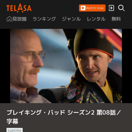
Watch now
見放題
ランキング
ジャンル
レンタル
無料
は
ブレイキング・バッド シーズン2 第08話／
字幕
Subtitle