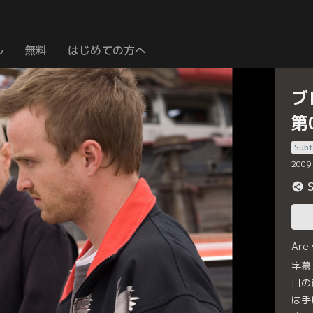
ル
無料
はじめての方へ
ブ
第
Subt
2009
Are
字幕
目の
は手