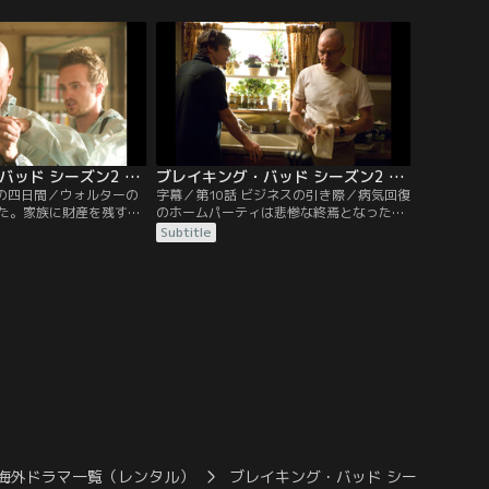
まで持たれてしまった。
る仲間にさばく。大がかりな取引はしな
家にドラッグ製造器材を
い。そしてそれは成功し、多大な成果を上
親から最後通告を受けさ
げた。順調に進む中ある中毒者カップルに
ればならなくなった。
薬を盗まれてしまう。ウォルターは強気に
その奪還のため銃を手にする。
ブレイキング・バッド シーズン2 第09話／字幕
ブレイキング・バッド シーズン2 第10話／字幕
野の四日間／ウォルターの
字幕／第10話 ビジネスの引き際／病気回復
た。家族に財産を残すこ
のホームパーティは悲惨な終焉となった。
はドラッグ製造をするし
逆上したウォルターに皆呆れ果ててしま
Subtitle
至りジェシーに必要な材
う。スカイラーも夫が健康になったことも
製造はまた改造した車
素直に喜べなくなり、職場の仕事に打ち込
め、二人で数日間引きこ
むことで気を晴らす。ジェシーは恋人ジェ
ッグを製造した。ジェシ
ーンとの関係に夢を描くが、ジェーンの父
ッテリーが消耗し砂漠で
親の来訪から事態が急変していく。ウォル
う。
ターは罪滅ぼしで息子と自宅の改修を自ら
行う。
海外ドラマ一覧（レンタル）
ブレイキング・バッド シーズン2／字