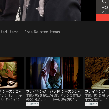
く。
自分
り、
Seri
ated Items
Free Related Items
ブレイキング・バッド シーズン2 第02話／字幕
ブレイキング・バッド シーズン2 第03話／字幕
／ハンクはウォルタ
字幕／第3話 脱出の代償／ハンクの捜査が
字幕／第4話 崩
いたギャングの殺
核心に迫り、ウォルターは策を講じた。自
平安を取戻したか
合を行っていた。
ら病気を理由に精神の異常をきたしたよう
が、ウォルターの
Subtitle
Subtitle
ゥコを割り出し追
な振る舞いを行うのだ。スカイラ一はウォ
び家族は険悪な状