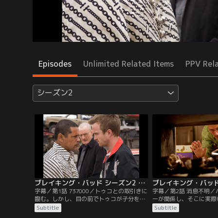
Episodes
Unlimited Related Items
PPV Rel
シーズン2
ブレイキング・バッド シーズン2 第01話／字幕
字幕／第1話 737000／トゥコとの取引きに
字幕／第2話 消息不明
臨む。しかし、目の前でトゥコが子分を殺
ーが関係し、そこに実際
すのを見たウォルターとジェシーは手に負
人現場で採取した指紋照
Subtitle
Subtitle
えない相手と手を結ぼうとしていることに
そこから容疑者としてト