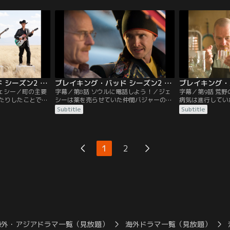
ォルターとジェシ
ルターを精神病院へ入院させる。一方警察
ろか、浮気の疑い
分の叔父の家で連
に逮捕されたジェシーは地下室の製造器材
ジェシーも叔母の
中、突然ハンクが
を隠しアリバイの偽装工作を行い追及をか
隠していたが、両
ウォルターとジェ
わす。
らに移動をしなけ
にそこを脱出し
ブレイキング・バッド シーズン2 第07話／字幕
ブレイキング・バッド シーズン2 第08話／字幕
ジェシー／町の主要
字幕／第8話 ソウルに電話しよう！／ジェ
字幕／第9話 荒
たりしたことでジ
シーは薬を売らせていた仲間バジャーの逮
病気は進行してい
増えた。ジェシー
捕の弁護にソウル・グッドマンを雇う。ソ
とを考え、それに
Subtitle
Subtitle
頼をおかれる存在
ウルはしたたかな怪しい弁護士だ。警察に
かないと考えるに
ーは薬を盗まれた
仕入れ先を密告すれば釈放が可能だとバジ
料を集めさせた。
を拒否するつもり
ャーを説得する。自分たちの名前が出るこ
だ。砂漠に車を止
にはいかなくなっ
とを恐れたウォルターとジェシーはソウル
もって夢中でドラ
1
2
金のこともあり、
を誘拐する。ソウルはウォルターたちが麻
ーのミスで車のバ
薬密売には実は素人であることを知り…。
立ち往生してしま
海外・アジアドラマ一覧（見放題）
海外ドラマ一覧（見放題）