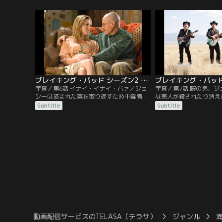
気が付く。どう状況を打開するか。ジェシ
跡する。そのトゥコはウ
ーは武装した。ハンクは自分の妻マリーが
ーを誘拐し砂漠にすむ自
スカイラーの万引きの真犯人であると知
れて行く。トゥコと争う
り、マリーの心の病に気が付く。
現れトゥコを銃撃した。
シーはハンクに知られず
た。
ブレイキング・バッド シーズン2 第06話／字幕
字幕／第6話 イナイ・イナイ・バァ／ジェ
字幕／第7話 噂の男、
シーは盗まれた薬を取り返すため中毒者カ
な売人が殺されたり消え
ップルの家に乗り込む。ウォルターから命
ェシーに薬を求める客が
Subtitle
Subtitle
を奪えとまで指示されていたが、らちが明
は町の大物売人として信
かないカップルから何とか残された薬を取
になっている。ウォルタ
戻し、最悪の事態は避けることができた。
恨みでジェシーとの仕事
ジェシーはかつての仕事仲間シュワルツか
でいたが、そういうわけ
らの治療の資金援助の申し出を断っていた
ていた。スカイラーはお
が…。
再就職をする。
動画配信サービスのTELASA（テラサ）
ジャンル