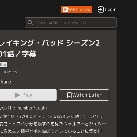
Watch now
Login
レイキング・バッド シーズン2
01話／字幕
itle
47
mins
Share
Play
Watch Later
 you the member?
Login
／第1話 737000／トゥコとの取引きに臨む。しかし、
前でトゥコが子分を殺すのを見たウォルターとジェシー
に負えない相手と手を結ぼうとしていることに気が付