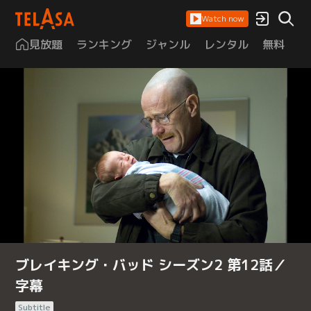
Watch now
見放題
ランキング
ジャンル
レンタル
無料
は
ブレイキング・バッド シーズン2 第12話／
字幕
Subtitle