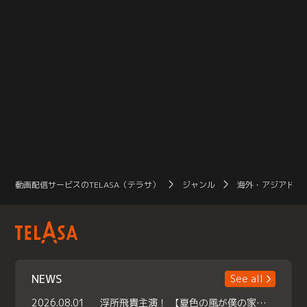
動画配信サービスのTELASA（テラサ）
ジャンル
海外・アジアドラ
NEWS
See all
2026.08.01
浮所飛貴主演！ 【夏色の風が僕の家にやってきた】 本日よりテラサで独占配信スタート！