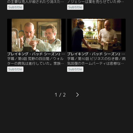
の主要な売人が殺されたり消えたり
／ジェシーは薬を売らせていた仲間
したことでジェシーに薬を求める客
バジャーの逮捕の弁護にソウル・グ
Subtitle
Subtitle
が増えた。ジェシーは町の大物売人
ッドマンを雇う。ソウルはしたたか
として信頼をおかれる存在になって
な怪しい弁護士だ。警察に仕入れ先
いる。ウォルターは薬を盗まれた恨
を密告すれば釈放が可能だとバジャ
みでジェシーとの仕事を拒否するつ
ーを説得する。自分たちの名前が出
もりでいたが、そういうわけにはい
ることを恐れたウォルターとジェシ
かなくなっていた。スカイラーはお
ーはソウルを誘拐する。ソウルはウ
金のこともあり、再就職をする。
ォルターたちが麻薬密売には実は素
人であることを知り…。
ブレイキング・バッド シーズン2 第09話／字幕
ブレイキング・バッド シーズン2 第10話／字幕
字幕／第9話 荒野の四日間／ウォル
字幕／第10話 ビジネスの引き際／病
ターの病気は進行していた。家族に
気回復のホームパーティは悲惨な終
財産を残すことを考え、それにはド
焉となった。逆上したウォルターに
Subtitle
Subtitle
ラッグ製造をするしかないと考える
皆呆れ果ててしまう。スカイラーも
に至りジェシーに必要な材料を集め
夫が健康になったことも素直に喜べ
させた。製造はまた改造した車だ。
なくなり、職場の仕事に打ち込むこ
砂漠に車を止め、二人で数日間引き
とで気を晴らす。ジェシーは恋人ジ
こもって夢中でドラッグを製造し
ェーンとの関係に夢を描くが、ジェ
1
た。ジェシーのミスで車のバッテリ
ーンの父親の来訪から事態が急変し
ーが消耗し砂漠で立ち往生してしま
ていく。ウォルターは罪滅ぼしで息
う。
子と自宅の改修を自ら行う。