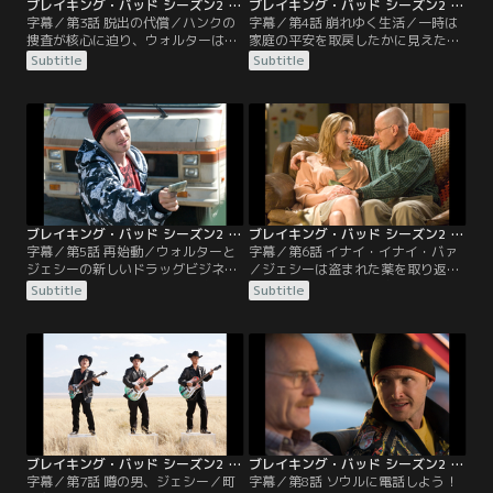
ブレイキング・バッド シーズン2 第03話／字幕
ブレイキング・バッド シーズン2 第04話／字幕
字幕／第3話 脱出の代償／ハンクの
字幕／第4話 崩れゆく生活／一時は
捜査が核心に迫り、ウォルターは策
家庭の平安を取戻したかに見えたホ
を講じた。自ら病気を理由に精神の
ワイト一家だが、ウォルターの努力
Subtitle
Subtitle
異常をきたしたような振る舞いを行
ははかなくも消え再び家族は険悪な
うのだ。スカイラ一はウォルターを
状況に陥る。ドラッグどころか、浮
精神病院へ入院させる。一方警察に
気の疑いまで持たれてしまった。ジ
逮捕されたジェシーは地下室の製造
ェシーも叔母の家にドラッグ製造器
器材を隠しアリバイの偽装工作を行
材を隠していたが、両親から最後通
い追及をかわす。
告を受けさらに移動をしなければな
らなくなった。
ブレイキング・バッド シーズン2 第05話／字幕
ブレイキング・バッド シーズン2 第06話／字幕
字幕／第5話 再始動／ウォルターと
字幕／第6話 イナイ・イナイ・バァ
ジェシーの新しいドラッグビジネス
／ジェシーは盗まれた薬を取り返す
の方法は無理をせず小売から始める
ため中毒者カップルの家に乗り込
Subtitle
Subtitle
ことだった。ウォルターが少量を制
む。ウォルターから命を奪えとまで
作し、ジェシーが信頼できる仲間に
指示されていたが、らちが明かない
さばく。大がかりな取引はしない。
カップルから何とか残された薬を取
そしてそれは成功し、多大な成果を
戻し、最悪の事態は避けることがで
上げた。順調に進む中ある中毒者カ
きた。ジェシーはかつての仕事仲間
ップルに薬を盗まれてしまう。ウォ
シュワルツからの治療の資金援助の
ルターは強気にその奪還のため銃を
申し出を断っていたが…。
手にする。
ブレイキング・バッド シーズン2 第07話／字幕
ブレイキング・バッド シーズン2 第08話／字幕
字幕／第7話 噂の男、ジェシー／町
字幕／第8話 ソウルに電話しよう！