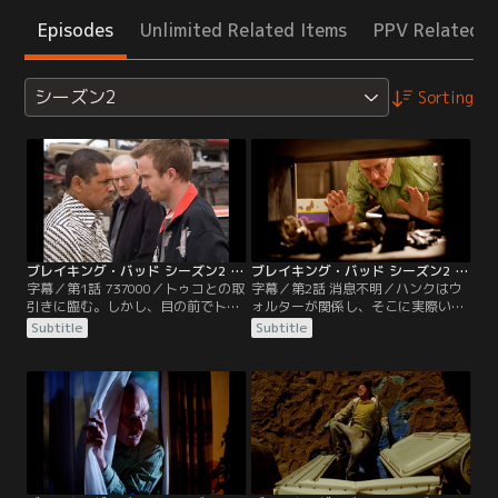
Episodes
Unlimited Related Items
PPV Related I
シーズン2
Sorting
ブレイキング・バッド シーズン2 第01話／字幕
ブレイキング・バッド シーズン2 第02話／字幕
字幕／第1話 737000／トゥコとの取
字幕／第2話 消息不明／ハンクはウ
引きに臨む。しかし、目の前でトゥ
ォルターが関係し、そこに実際いた
コが子分を殺すのを見たウォルター
ギャングの殺人現場で採取した指紋
Subtitle
Subtitle
とジェシーは手に負えない相手と手
照合を行っていた。そこから容疑者
を結ぼうとしていることに気が付
としてトゥコを割り出し追跡する。
く。どう状況を打開するか。ジェシ
そのトゥコはウォルターとジェシー
ーは武装した。ハンクは自分の妻マ
を誘拐し砂漠にすむ自分の叔父の家
リーがスカイラーの万引きの真犯人
で連れて行く。トゥコと争う中、突
であると知り、マリーの心の病に気
然ハンクが現れトゥコを銃撃した。
が付く。
ウォルターとジェシーはハンクに知
られずにそこを脱出した。