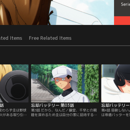
Seri
ated Items
Free Related Items
2話
忘却バッテリー 第03話
忘却バッテリー 
相変わらず圭は野球
第3話 だから、なんだ／藤堂、千早との親
第4話 容赦しな
火がある取り引き
睦を深めるため圭は自分の家に招待する。
は帝徳バッターを
ィング練習をする
そこで葉流火からベッド下に隠されたキャ
間に三者連続三振
じく最強バッテリ
ッチャーミットを見せられる。それぞれが
初球ホームランを
堂葵と千早瞬平
「捨てられないもの」と向き合うことにな
る。そして、誰も