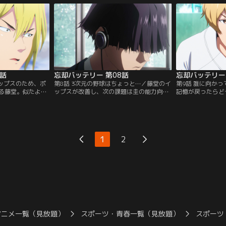
驚愕する--！【提
る中、名門帝徳高校の練習試合が決まる-
と圭と因縁のある
】
-！【提供：バンダイチャンネル】
決を迎える！【提
ル】
7話
忘却バッテリー 第08話
忘却バッテリー 
イップスのため、ポ
第8話 3次元の野球はちょっと…／藤堂のイ
第9話 誰に向か
る藤堂。似たよう
ップスが改善し、次の課題は圭の能力向
記憶が戻ったらど
動かされ、改めて
上！しかし、圭は要求の多さに耐えられ
の素朴な疑問から
はりうまく投げら
ず、屋上へと逃げてしまう。するとそこ
手で圭の記憶を取
葉流火が厳しいひ
で、野球ゲームは好きだが現実の野球は苦
中、土屋の提案し
…！？【提供：バ
手なオタク・土屋和季に出会う。【提供：
効果はなかったよ
バンダイチャンネル】
供：バンダイチャ
1
2
アニメ一覧（見放題）
スポーツ・青春一覧（見放題）
スポーツ