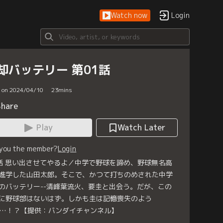
Watch now
Login
却バッテリー 第01話
d on 2024/04/10
23
mins
Share
Play
Watch Later
 you the member?
Login
話 思い出させてやるよ／中学で野球を諦め、野球無名高
進学した山田太郎。そこで、かつて打ちのめされた中学
のバッテリー--清峰葉流火、要圭と出会う。だが、この
に野球部はないはず。しかも圭は記憶喪失のよう
…！？【提供：バンダイチャンネル】