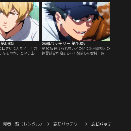
天才バッター国都との対
った葉流火。それぞれの答えは……？【提
供：バンダイチャンネ
供：バンダイチャンネル】
第09話
忘却バッテリー 第10話
って口きいてんだ／「圭の
第10話 逃げられない／ついに氷河高校との
うなるのか」という土屋
練習試合が始まる--！復活した智将・要圭
、それぞれがあの手この
の読み通りに試合は進むものの、時々アホ
り戻そうとする。そんな
圭が顔を出し、不安に駆られる山田たち。
た催眠術を試すことに。
だが、彼らは目撃するのだった、フルスロ
うに見えたが……。【提
ットルの“最強バッテリー”を！！【提供：
ンネル】
バンダイチャンネル】
・青春一覧（レンタル）
忘却バッテリー
忘却バッテリー 第01