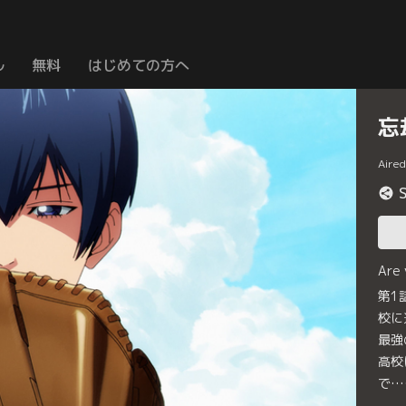
ル
無料
はじめての方へ
忘
Aire
Are
第1
校に
最強
高校
で…