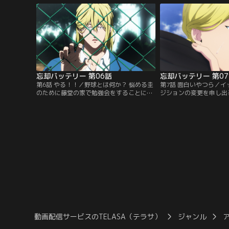
も圭は記憶喪失のようで……！？【提供：
は、その光景を目撃して
バンダイチャンネル】
供：バンダイチャンネル
忘却バッテリー 第06話
忘却バッテリー 第0
第6話 やる！！／野球とは何か？ 悩める圭
第7話 面白いやつら／
のために藤堂の家で勉強会をすることに。
ジションの変更を申し出
藤堂の綺麗な姉とかわいい妹に衝撃を受け
な経験をした圭の言葉に
ながらも、圭は純粋な気持ちで野球を学ぼ
送球の練習をするが、や
うとしていた。一方、藤堂は自身がある問
れない。そんな藤堂に、
題を抱えていると告白する…！【提供：バ
と言をぶつけてしまい…
ンダイチャンネル】
ンダイチャンネル】
動画配信サービスのTELASA（テラサ）
ジャンル