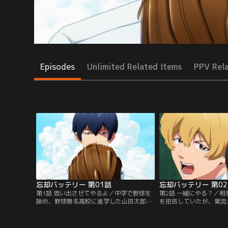
Episodes
Unlimited Related Items
PPV Rel
忘却バッテリー 第01話
忘却バッテリー 第0
第1話 思い出させてやるよ／中学で野球を
第2話 一緒にやる？／
諦め、野球無名高校に進学した山田太郎。
を拒否していたが、葉流
そこで、かつて打ちのめされた中学最強の
をもちかけ、渋々バッテ
バッテリー--清峰葉流火、要圭と出会う。
ことに。一方、山田と同
だが、この高校に野球部はないはず。しか
ーに夢を打ち砕かれた藤