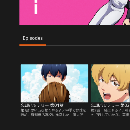
Episodes
忘却バッテリー 第01話
忘却バッテリー 第0
第1話 思い出させてやるよ／中学で野球を
第2話 一緒にやる？／
諦め、野球無名高校に進学した山田太郎。
を拒否していたが、葉流
そこで、かつて打ちのめされた中学最強の
をもちかけ、渋々バッテ
バッテリー--清峰葉流火、要圭と出会う。
ことに。一方、山田と同
だが、この高校に野球部はないはず。しか
ーに夢を打ち砕かれた藤