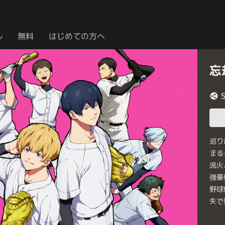
ル
無料
はじめての方へ
忘
巡り
まる
流火
強豪
野球
失で