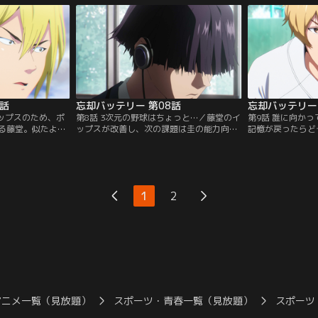
驚愕する--！【提
る中、名門帝徳高校の練習試合が決まる-
と圭と因縁のある
】
-！【提供：バンダイチャンネル】
決を迎える！【提
ル】
7話
忘却バッテリー 第08話
忘却バッテリー 
イップスのため、ポ
第8話 3次元の野球はちょっと…／藤堂のイ
第9話 誰に向か
る藤堂。似たよう
ップスが改善し、次の課題は圭の能力向
記憶が戻ったらど
動かされ、改めて
上！しかし、圭は要求の多さに耐えられ
の素朴な疑問から
はりうまく投げら
ず、屋上へと逃げてしまう。するとそこ
手で圭の記憶を取
葉流火が厳しいひ
で、野球ゲームは好きだが現実の野球は苦
中、土屋の提案し
…！？【提供：バ
手なオタク・土屋和季に出会う。【提供：
効果はなかったよ
バンダイチャンネル】
供：バンダイチャ
1
2
アニメ一覧（見放題）
スポーツ・青春一覧（見放題）
スポーツ