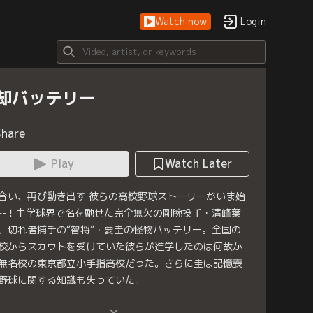
Watch now
Login
却バッテリー
Share
Play
Watch Later
合い、再び動き出す 彼らの高校野球ストーリーがいま始
--！中学球界で名を馳せた完全無欠の剛腕投手・清峰葉
、切れ者捕手の“智将”・要圭の怪物バッテリー。全国の
校からスカウトを受けていた彼らが進学したのは何故か
無名校の東京都立小手指高校だった。さらに圭は記憶喪
野球に関する知識も失っていた。