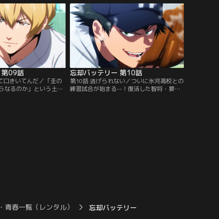
天才バッター国都との対
った葉流火。それぞれの答えは……？【提
供：バンダイチャンネ
供：バンダイチャンネル】
第09話
忘却バッテリー 第10話
って口きいてんだ／「圭の
第10話 逃げられない／ついに氷河高校との
うなるのか」という土屋
練習試合が始まる--！復活した智将・要圭
、それぞれがあの手この
の読み通りに試合は進むものの、時々アホ
り戻そうとする。そんな
圭が顔を出し、不安に駆られる山田たち。
た催眠術を試すことに。
だが、彼らは目撃するのだった、フルスロ
うに見えたが……。【提
ットルの“最強バッテリー”を！！【提供：
ンネル】
バンダイチャンネル】
・青春一覧（レンタル）
忘却バッテリー