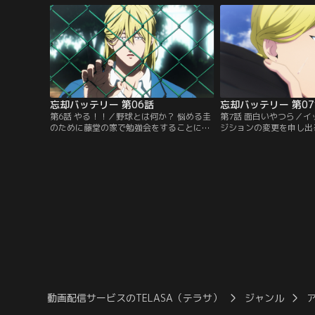
も圭は記憶喪失のようで……！？【提供：
は、その光景を目撃して
バンダイチャンネル】
供：バンダイチャンネル
忘却バッテリー 第06話
忘却バッテリー 第0
第6話 やる！！／野球とは何か？ 悩める圭
第7話 面白いやつら／
のために藤堂の家で勉強会をすることに。
ジションの変更を申し出
藤堂の綺麗な姉とかわいい妹に衝撃を受け
な経験をした圭の言葉に
ながらも、圭は純粋な気持ちで野球を学ぼ
送球の練習をするが、や
うとしていた。一方、藤堂は自身がある問
れない。そんな藤堂に、
題を抱えていると告白する…！【提供：バ
と言をぶつけてしまい…
ンダイチャンネル】
ンダイチャンネル】
動画配信サービスのTELASA（テラサ）
ジャンル