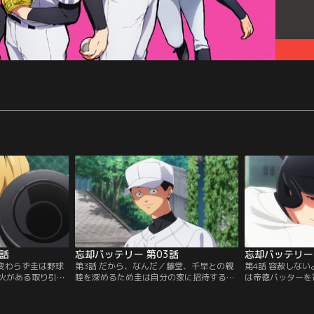
2話
忘却バッテリー 第03話
忘却バッテリー 
相変わらず圭は野球
第3話 だから、なんだ／藤堂、千早との親
第4話 容赦しな
火がある取り引き
睦を深めるため圭は自分の家に招待する。
は帝徳バッターを
ィング練習をする
そこで葉流火からベッド下に隠されたキャ
間に三者連続三振
じく最強バッテリ
ッチャーミットを見せられる。それぞれが
初球ホームランを
堂葵と千早瞬平
「捨てられないもの」と向き合うことにな
る。そして、誰も