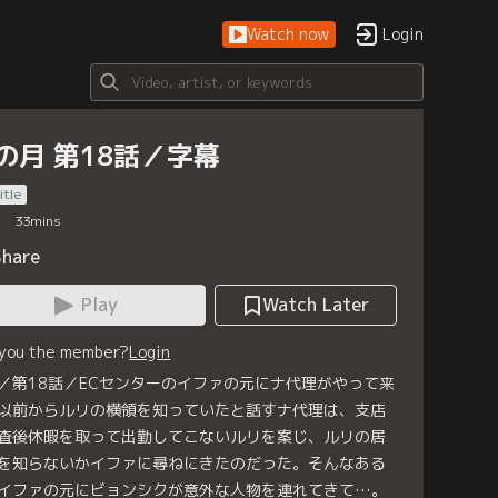
Watch now
Login
の月 第18話／字幕
itle
33
mins
Share
Play
Watch Later
 you the member?
Login
／第18話／ECセンターのイファの元にナ代理がやって来
以前からルリの横領を知っていたと話すナ代理は、支店
査後休暇を取って出勤してこないルリを案じ、ルリの居
を知らないかイファに尋ねにきたのだった。そんなある
イファの元にビョンシクが意外な人物を連れてきて…。