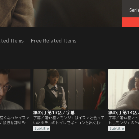
Seri
ated Items
Free Related Items
紙の月 第13話／字幕
紙の月 第14話
が荒くなったイファ
字幕／第13話／ミンジェはイファと会って
字幕／第14話／
に銀行を辞めろと
いたホテルのトイレでギヒョンと出くわ
トしミンジェのた
ョンに反発し責任
す。ギヒョンに気づいたミンジェとホテル
をそろえる。ミン
Subtitle
Subtitle
と告げる。その一
のレストランに偶然やって来た副社長の妻
ブランド品をまと
にお金を渡し、さ
のおかげでイファはギヒョンに疑われずに
が、ミンジェは人