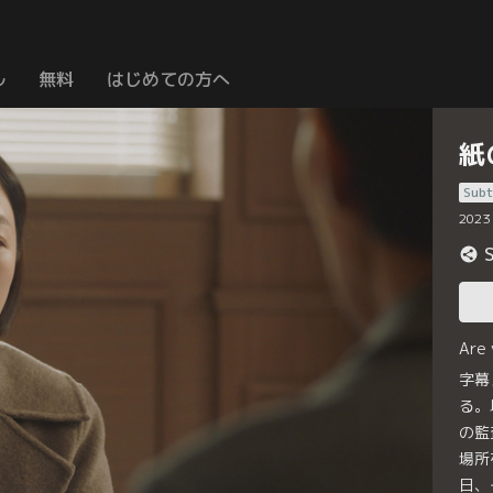
ル
無料
はじめての方へ
紙
Subt
2023
Are
字幕
る。
の監
場所
日、