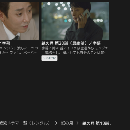
んな中、ギヒョンと口論
ンの貯金を使い込んでしまったことに気づ
定期預金のお金を返せと
いたルリは、ギヒョンに自分が借りたとウ
ソをつき…。
／字幕
紙の月 第20話（最終話）／字幕
ビョンシクに渡したニセの
字幕／第20話／イファは空港からミンジェ
れたイファは、ペーパー
に連絡をし、聞かれても自分のことは知ら
いをすることになってし
ないことにするよう話す。ルリの遺体が見
Subtitle
ファはお金の工面のため
つかり、警察は物証となるハンマーの指紋
の絵のレンタル料を請求
からイファの何らかの関与を疑う。さら
社長の妻の怒りを買う。
に、ばらまかれた5億ウォンのお金をイフ
したイファは、ミンジェ
ァが横領したのではと目し、かつての顧客
を訪ねるが…。
韓流ドラマ一覧（レンタル）
紙の月
紙の月 第18話／字幕