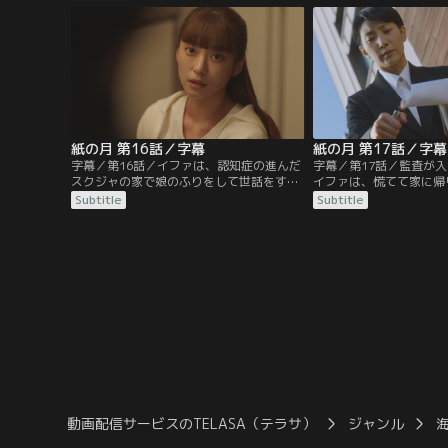
い出されてしまう。一方、スクジャが家族
らにレンタルの車まで与
から見放されていることをイファは知るの
ジェのおごりで行きつけ
だが…。
が…。
紙の月 第16話／字幕
紙の月 第17話／字幕
字幕／第16話／イファは、認知症の進んだ
字幕／第17話／監査が
スクジャの家で娘のふりをして世話をする
イファは、慌てて家に帰
ルリからタイで食堂を開きたいと胸の内を
とする。その途中、ミン
Subtitle
Subtitle
聞く。ルリは、そのお金を出させようとイ
きてしまう。そして、ミ
ファを脅す。一方、ギヒョンは副社長から
ファが処分していた商品
の圧力もあり何とかイファをSD銀行のEC
ーへやって来る。そんな
センターに異動するようイファを説得する
際で受賞し人気者になっ
が…。
するが…。
動画配信サービスのTELASA（テラサ）
ジャンル