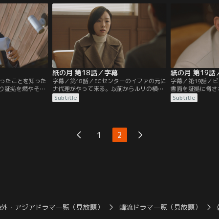
える。2人はミン
済む。一方、ルリは彼氏に呼び出された店
れ返すと話す。そ
の店に向かう
で洋服代を払わされるが、そこにイファが
になったイファは
やって来て…。
言われ…。
紙の月 第18話／字幕
紙の月 第19話
入ったことを知った
字幕／第18話／ECセンターのイファの元に
字幕／第19話／
り証拠を燃やそう
ナ代理がやって来る。以前からルリの横領
書面を証拠に脅さ
教授たちが訪ねて
を知っていたと話すナ代理は、支店の監査
カンパニーの手伝
Subtitle
Subtitle
ン教授の親戚はイ
後休暇を取って出勤してこないルリを案
まう。さらに、イ
を買いにECセンタ
じ、ルリの居場所を知らないかイファに尋
副社長の妻に祖父
中、スイスの映画
ねにきたのだった。そんなある日、イファ
し、そのことで副
たミンジェが帰国
の元にビョンシクが意外な人物を連れてき
執筆用の家を解約
1
2
て…。
を訪ね…。
海外・アジアドラマ一覧（見放題）
韓流ドラマ一覧（見放題）