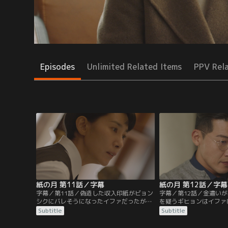
Episodes
Unlimited Related Items
PPV Rel
紙の月 第11話／字幕
紙の月 第12話／字幕
字幕／第11話／偽造した収入印紙がビョン
字幕／第12話／金遣い
シクにバレそうになったイファだったが、
を疑うギヒョンはイファ
間一髪で事なきを得る。ビョンシクとスク
告げるも、イファはギヒ
Subtitle
Subtitle
ジャが事故起こし、家族として病院に呼び
があるから辞められない
出されたミンジェはビョンシクに冷たく追
方で、イファはミンジェ