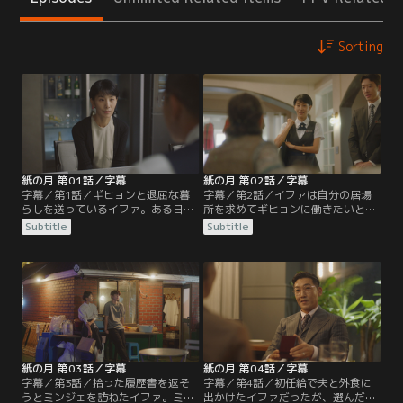
Sorting
紙の月 第01話／字幕
紙の月 第02話／字幕
字幕／第1話／ギヒョンと退屈な暮
字幕／第2話／イファは自分の居場
らしを送っているイファ。ある日、
所を求めてギヒョンに働きたいと話
ギヒョンの会社の昼食会に出席した
す。ギヒョンの理解を得られないま
Subtitle
Subtitle
イファは、かつての同僚がギヒョン
まSD銀行で働くことになったイファ
の会社の専務だと知り、彼からSD銀
は、VIP顧客を相手にする外回り営
行の理事である妻を紹介される。一
業の担当になる。最初に訪れた家の
方、ガウルはイファたちと約束した
主がスーパーで助けた老女と分か
レストランで服や化粧の好みの似た
り、イファはいきなり大口の契約を
女性を見かけ…。
とりつける。
紙の月 第03話／字幕
紙の月 第04話／字幕
字幕／第3話／拾った履歴書を返そ
字幕／第4話／初任給で夫と外食に
うとミンジェを訪ねたイファ。ミン
出かけたイファだったが、選んだ店