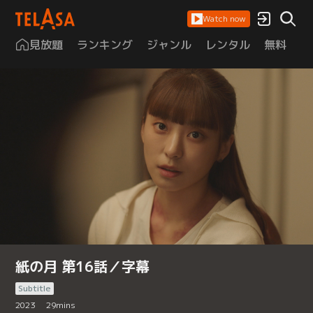
Watch now
見放題
ランキング
ジャンル
レンタル
無料
は
紙の月 第16話／字幕
Subtitle
2023
29
mins