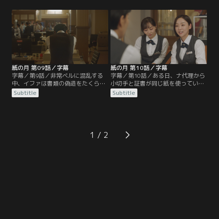
を起こしただけだった。イファは、
方、ミンジェを旅行に誘ったイファ
ミンジェとの逢瀬で大切にされる喜
は高級ホテルのスイートルームと新
びに溺れ始める。ガウルはそんなイ
しいPCを用意してミンジェにシナリ
ファの変化に気づき、忠告をするの
オを書かせようとする。2人の時間
だが…。
を楽しむイファだったが…。
紙の月 第09話／字幕
紙の月 第10話／字幕
字幕／第9話／非常ベルに混乱する
字幕／第10話／ある日、ナ代理から
中、イファは書類の偽造をたくらみ
小切手と証書が同じ紙を使っている
あやうくナ代理に見つかりそうにな
ことを聞いたイファは、大規模な横
Subtitle
Subtitle
る。運よくイファに会いに来たガウ
領を計画する。ミンジェのために出
ルを見送りながらガウルの車に偽造
費がかさんでいたイファは少額でも
の書類を隠す。その後、所持品チェ
敏感になっていたが、一方のミンジ
ックが行われ、ルリのバッグから自
ェはお金を無頓着に使うようになっ
分の家に届くはずだった物が出てき
ていた。ミンジェは書き上がったシ
1
てイファは驚くが…。
ナリオを制作会社に持ち込むが…。