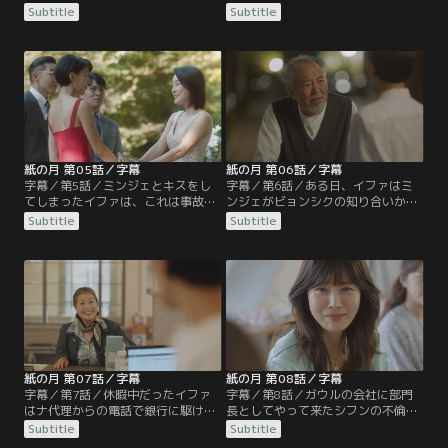
ジェから幼い頃にビョンシクの元に
もプレゼントの時計もギヒョンに見
Subtitle
Subtitle
預けられ、ビョンシクとの生活が嫌
下される。その帰り道、イファは自
でそこから抜け出したいきさつを聞
分を捜して走って来たミンジェと偶
く。ミンジェがお金に困っているこ
然に会う。自分たちの出会いを“事
とを知り同情したイファは、ビョン
故”だと言うミンジェから、自分の
シクから渡された箱をケーキだと言
作品を見に来てほしいとチケットを
ってミンジェに渡し…。
渡されるが…。
紙の月 第05話／字幕
紙の月 第06話／字幕
字幕／第5話／ミンジェとキスをし
字幕／第6話／ある日、イファはミ
てしまったイファは、これは事故だ
ンジェがビョンシクの知り合いから
と言いその場を去る。イファは出張
借金をしビョンシクがその肩代わり
Subtitle
Subtitle
から戻ったギヒョンと副社長宅の集
をしたことを聞く。さらに、ビョン
まりに顔を出すが、奇遇にも副社長
シクは高利で取り立てもすると話
の妻が子どもの頃の友人だった。イ
す。何とか借金の工面しようと、イ
ファの人脈にギヒョンは気をよくす
ファはミンジェの前でお金があるよ
るが、イファはミンジェとのことが
うに見せかけ、さりげなく返済にあ
頭から離れず…。
てるためのお金を渡すが…。
紙の月 第07話／字幕
紙の月 第08話／字幕
字幕／第7話／休暇中だったイファ
字幕／第8話／ガウルの会社に部門
はナ代理からの電話で銀行に駆け付
長としてやって来たシフンの不倫相
ける。VIP顧客のお金の使い込みが
手ミギョンは、新プロジェクトにシ
Subtitle
Subtitle
バレたのではと焦るが、顧客が騒ぎ
フンを引き込みガウルは呆れる。一