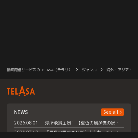
動画配信サービスのTELASA（テラサ）
ジャンル
海外・アジアドラ
NEWS
See all
2026.08.01
浮所飛貴主演！ 【夏色の風が僕の家にやってきた】 本日よりテラサで独占配信スタート！
2026.07.18
『夏色の雲が恋と嵐をまきおこす』スペシャルメイキング 【Part1】2026年７月18日（土）23時30分～配信スタート！話題のシーンの裏側を大公開！豪華キャスト大集合！ 『武宮家 真夏の家族会議』開催！