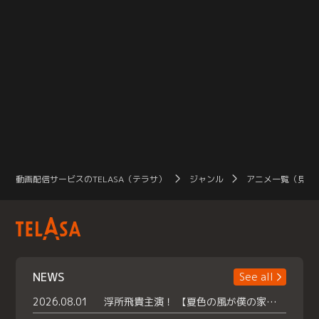
動画配信サービスのTELASA（テラサ）
ジャンル
アニメ一覧（見放
NEWS
See all
2026.08.01
浮所飛貴主演！ 【夏色の風が僕の家にやってきた】 本日よりテラサで独占配信スタート！