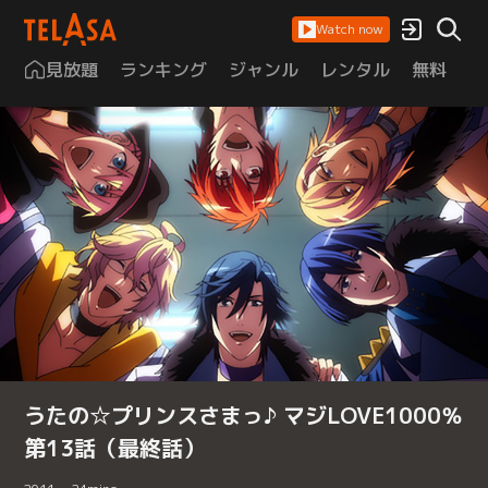
Watch now
見放題
ランキング
ジャンル
レンタル
無料
は
うたの☆プリンスさまっ♪ マジLOVE1000％
第13話（最終話）