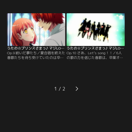
徐々に上向き、仲間たちに囲まれた
イトたちは卒業オーディションの話
毎日は輝いていた。だが心の片隅に
題で持ちきりだが、トキヤとの埋め
ずっと抱き続けてきた、消えること
られない溝を抱えた春歌の表情は曇
のない疑問…。そしてついに、春歌
りがちだった。そんな春歌の目の前
はトキヤのある重大な秘密を知るこ
に、不思議な少年が現れる。彼が伝
とになる。【提供：バンダイチャン
えたかったメッセージとは果たし
ネル】
て…？【提供：バンダイチャンネ
ル】
うたの☆プリンスさまっ♪ マジLOVE1000％ 第09話
うたの☆プリンスさまっ♪ マジLOVE1000％ 第10話
Op.9 紡いだ夢たち／夏合宿を終えた
Op.10 さあ、Let’s song！！／6人
春歌たちを待ち受けていたのは卒業
の歌の力を信じた春歌は、卒業オー
オーディションのペア決定の期日。
ディション合格のためにある決断を
しかし春歌は、それぞれの真剣な思
し、一晩で新曲を書き下ろす。それ
いを知れば知るほど、どうしてもペ
は失格のリスクを負うほど前例のな
アの相手を選ぶことができず、心は
い行動だった。戸惑いながらも春歌
ますます混乱してゆくのだった…。
の熱い想いを知った彼らは、ボーカ
【提供：バンダイチャンネル】
リストして新たな衝動に突き動かさ
1
れ、それぞれの行動に出る。【提
供：バンダイチャンネル】