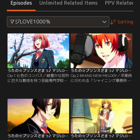
Episodes
Unlimited Related Items
PPV Related I
マジLOVE1000％
Sorting
うたの☆プリンスさまっ♪ マジLOVE1000％ 第01話
うたの☆プリンスさまっ♪ マジLOVE1000％ 第02話
Op.1 七色のコンパス／緑豊かな郊外
Op.2 BRAND NEW MELODY／卒業時
に巨大な敷地を持つ芸能専門学校
に行われる「シャイニング事務所 新
「早乙女学園」。芸能界へと繋がる
人発掘オーディション」の合格を目
一筋の光を掴むため、1人の少女が
指すため、学園の生徒たちに与えら
その門をくぐる…。彼女の名前は七
れた第一の課題は「レコーディング
海春歌。超人気アイドル
実習」。しかしよりによって譜面が
「HAYATO」に憧れ、作曲家を夢見
書けない春歌、作詞の経験がない音
た少女の前に現れる数々の試練と、
也がペアになる。果たして2人は課
麗しき、うたのプリンスたちの物語
題をクリアできるのか…？！【提
が今始まる…！【提供：バンダイチ
供：バンダイチャンネル】
ャンネル】
うたの☆プリンスさまっ♪ マジLOVE1000％ 第03話
うたの☆プリンスさまっ♪ マジLOVE1000％ 第04話