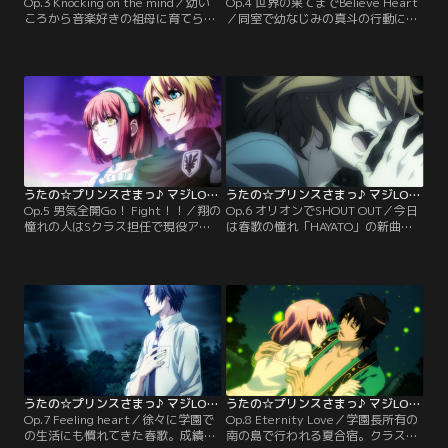
Op.3 Knocking on the mind／幼い
Op.4 世界の果てまでBelieve Heart
ころから音楽好きの祖母に育てられ
／同室で幼なじみの真斗の行動に触
たおかげで、ピアノの演奏だけは自
発され、春歌にちょっかいを出し始
信があった春歌。しかしクラスでは
めるレン。しかしレンは学園の課題
なぜかどうしても弾くことができな
をサボタージュする常習者だった。
い。生徒たちの中傷の言葉に萎縮
学園から最後通告を受け、退学すら
し、ますます塞ぎこむその姿を見か
ほのめかされたことを知った春歌
ねて、真斗がある行動を起こす。
は、レンに課題を期日までに提出す
【提供：バンダイチャンネル】
るよう懇願するのだが…？【提供：
バンダイチャンネル】
うたの☆プリンスさまっ♪ マジLOVE1000％ 第05話
うたの☆プリンスさまっ♪ マジLOVE1000％ 第06話
Op.5 男気全開Go！ Fight！！／翔の
Op.6 オリオンでSHOUT OUT／今日
憧れの人はSクラス担任で現役アイ
は春歌の憧れ「HAYATO」の新曲発
ドルの日向龍也。その彼と共演でき
表イベントの日。心配する皆をよそ
る新人オーディションのニュースが
に1人意気揚々と街へ繰り出した春
学園に飛び込んできた。しかし、翔
歌だったが、予想通り迷子になって
にはある致命的な弱点があり、合格
しまう。途方に暮れた矢先、偶然に
は絶望的。それを知った春歌たち
も那月を見つけ声をかけるが、それ
は、翔の苦手克服大作戦を企てる。
はいつもの優しい那月ではなかっ
【提供：バンダイチャンネル】
た…。【提供：バンダイチャンネ
ル】
うたの☆プリンスさまっ♪ マジLOVE1000％ 第07話
うたの☆プリンスさまっ♪ マジLOVE1000％ 第08話
Op.7 Feeling heart／徐々に学園で
Op.8 Eternity Love／学園長所有の
の生活にも慣れてきた春歌。成績は
南の島で行われる夏合宿。クラスメ