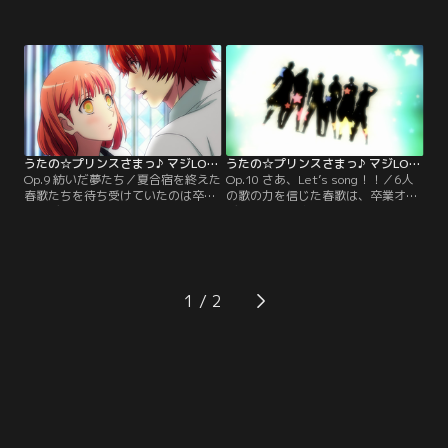
徐々に上向き、仲間たちに囲まれた
イトたちは卒業オーディションの話
毎日は輝いていた。だが心の片隅に
題で持ちきりだが、トキヤとの埋め
ずっと抱き続けてきた、消えること
られない溝を抱えた春歌の表情は曇
のない疑問…。そしてついに、春歌
りがちだった。そんな春歌の目の前
はトキヤのある重大な秘密を知るこ
に、不思議な少年が現れる。彼が伝
とになる。【提供：バンダイチャン
えたかったメッセージとは果たし
ネル】
て…？【提供：バンダイチャンネ
ル】
うたの☆プリンスさまっ♪ マジLOVE1000％ 第09話
うたの☆プリンスさまっ♪ マジLOVE1000％ 第10話
Op.9 紡いだ夢たち／夏合宿を終えた
Op.10 さあ、Let’s song！！／6人
春歌たちを待ち受けていたのは卒業
の歌の力を信じた春歌は、卒業オー
オーディションのペア決定の期日。
ディション合格のためにある決断を
しかし春歌は、それぞれの真剣な思
し、一晩で新曲を書き下ろす。それ
いを知れば知るほど、どうしてもペ
は失格のリスクを負うほど前例のな
アの相手を選ぶことができず、心は
い行動だった。戸惑いながらも春歌
ますます混乱してゆくのだった…。
の熱い想いを知った彼らは、ボーカ
【提供：バンダイチャンネル】
リストして新たな衝動に突き動かさ
1
れ、それぞれの行動に出る。【提
供：バンダイチャンネル】