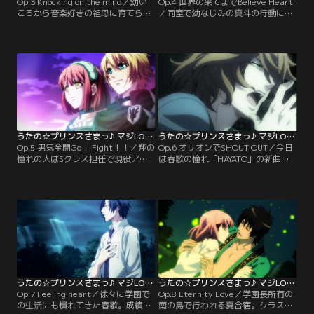
Op.3 Knocking on the mind／幼い
Op.4 世界の果てまでBelieve Heart
ころから音楽好きの祖母に育てられ
／同室で幼なじみの真斗の行動に触
たおかげで、ピアノの演奏だけは自
発され、春歌にちょっかいを出し始
信があった春歌。しかしクラスでは
めるレン。しかしレンは学園の課題
なぜかどうしても弾くことができな
をサボタージュする常習者だった。
い。生徒たちの中傷の言葉に萎縮
学園から最後通告を受け、退学すら
し、ますます塞ぎこむその姿を見か
ほのめかされたことを知った春歌
ねて、真斗がある行動を起こす。
は、レンに課題を期日までに提出す
【提供：バンダイチャンネル】
るよう懇願するのだが…？【提供：
バンダイチャンネル】
うたの☆プリンスさまっ♪ マジLOVE1000％ 第05話
うたの☆プリンスさまっ♪ マジLOVE1000％ 第06話
Op.5 男気全開Go！ Fight！！／翔の
Op.6 オリオンでSHOUT OUT／今日
憧れの人はSクラス担任で現役アイ
は春歌の憧れ「HAYATO」の新曲発
ドルの日向龍也。その彼と共演でき
表イベントの日。心配する皆をよそ
る新人オーディションのニュースが
に1人意気揚々と街へ繰り出した春
学園に飛び込んできた。しかし、翔
歌だったが、予想通り迷子になって
にはある致命的な弱点があり、合格
しまう。途方に暮れた矢先、偶然に
は絶望的。それを知った春歌たち
も那月を見つけ声をかけるが、それ
は、翔の苦手克服大作戦を企てる。
はいつもの優しい那月ではなかっ
【提供：バンダイチャンネル】
た…。【提供：バンダイチャンネ
ル】
うたの☆プリンスさまっ♪ マジLOVE1000％ 第07話
うたの☆プリンスさまっ♪ マジLOVE1000％ 第08話
Op.7 Feeling heart／徐々に学園で
Op.8 Eternity Love／学園長所有の
の生活にも慣れてきた春歌。成績は
南の島で行われる夏合宿。クラスメ