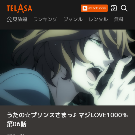
Watch now
見放題
ランキング
ジャンル
レンタル
無料
は
うたの☆プリンスさまっ♪ マジLOVE1000％
第06話