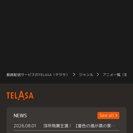
動画配信サービスのTELASA（テラサ）
ジャンル
アニメ一覧（見放
NEWS
See all
2026.08.01
浮所飛貴主演！ 【夏色の風が僕の家にやってきた】 本日よりテラサで独占配信スタート！