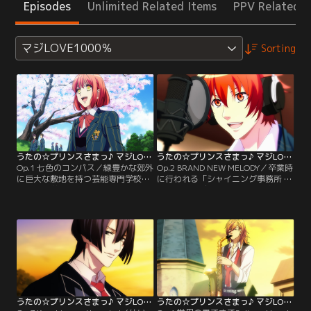
Episodes
Unlimited Related Items
PPV Related I
マジLOVE1000％
Sorting
うたの☆プリンスさまっ♪ マジLOVE1000％ 第01話
うたの☆プリンスさまっ♪ マジLOVE1000％ 第02話
Op.1 七色のコンパス／緑豊かな郊外
Op.2 BRAND NEW MELODY／卒業時
に巨大な敷地を持つ芸能専門学校
に行われる「シャイニング事務所 新
「早乙女学園」。芸能界へと繋がる
人発掘オーディション」の合格を目
一筋の光を掴むため、1人の少女が
指すため、学園の生徒たちに与えら
その門をくぐる…。彼女の名前は七
れた第一の課題は「レコーディング
海春歌。超人気アイドル
実習」。しかしよりによって譜面が
「HAYATO」に憧れ、作曲家を夢見
書けない春歌、作詞の経験がない音
た少女の前に現れる数々の試練と、
也がペアになる。果たして2人は課
麗しき、うたのプリンスたちの物語
題をクリアできるのか…？！【提
が今始まる…！【提供：バンダイチ
供：バンダイチャンネル】
ャンネル】
うたの☆プリンスさまっ♪ マジLOVE1000％ 第03話
うたの☆プリンスさまっ♪ マジLOVE1000％ 第04話