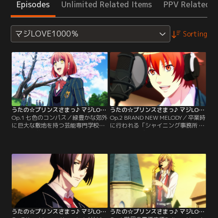
Episodes
Unlimited Related Items
PPV Related I
マジLOVE1000％
Sorting
うたの☆プリンスさまっ♪ マジLOVE1000％ 第01話
うたの☆プリンスさまっ♪ マジLOVE1000％ 第02話
Op.1 七色のコンパス／緑豊かな郊外
Op.2 BRAND NEW MELODY／卒業時
に巨大な敷地を持つ芸能専門学校
に行われる「シャイニング事務所 新
「早乙女学園」。芸能界へと繋がる
人発掘オーディション」の合格を目
一筋の光を掴むため、1人の少女が
指すため、学園の生徒たちに与えら
その門をくぐる…。彼女の名前は七
れた第一の課題は「レコーディング
海春歌。超人気アイドル
実習」。しかしよりによって譜面が
「HAYATO」に憧れ、作曲家を夢見
書けない春歌、作詞の経験がない音
た少女の前に現れる数々の試練と、
也がペアになる。果たして2人は課
麗しき、うたのプリンスたちの物語
題をクリアできるのか…？！【提
が今始まる…！【提供：バンダイチ
供：バンダイチャンネル】
ャンネル】
うたの☆プリンスさまっ♪ マジLOVE1000％ 第03話
うたの☆プリンスさまっ♪ マジLOVE1000％ 第04話