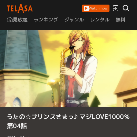
Watch now
見放題
ランキング
ジャンル
レンタル
無料
は
うたの☆プリンスさまっ♪ マジLOVE1000％
第04話