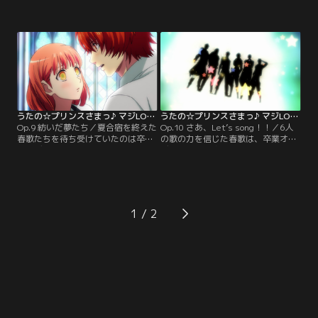
徐々に上向き、仲間たちに囲まれた
イトたちは卒業オーディションの話
毎日は輝いていた。だが心の片隅に
題で持ちきりだが、トキヤとの埋め
ずっと抱き続けてきた、消えること
られない溝を抱えた春歌の表情は曇
のない疑問…。そしてついに、春歌
りがちだった。そんな春歌の目の前
はトキヤのある重大な秘密を知るこ
に、不思議な少年が現れる。彼が伝
とになる。【提供：バンダイチャン
えたかったメッセージとは果たし
ネル】
て…？【提供：バンダイチャンネ
ル】
うたの☆プリンスさまっ♪ マジLOVE1000％ 第09話
うたの☆プリンスさまっ♪ マジLOVE1000％ 第10話
Op.9 紡いだ夢たち／夏合宿を終えた
Op.10 さあ、Let’s song！！／6人
春歌たちを待ち受けていたのは卒業
の歌の力を信じた春歌は、卒業オー
オーディションのペア決定の期日。
ディション合格のためにある決断を
しかし春歌は、それぞれの真剣な思
し、一晩で新曲を書き下ろす。それ
いを知れば知るほど、どうしてもペ
は失格のリスクを負うほど前例のな
アの相手を選ぶことができず、心は
い行動だった。戸惑いながらも春歌
ますます混乱してゆくのだった…。
の熱い想いを知った彼らは、ボーカ
【提供：バンダイチャンネル】
リストして新たな衝動に突き動かさ
1
れ、それぞれの行動に出る。【提
供：バンダイチャンネル】