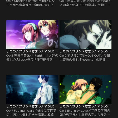
Op.3 Knocking on the mind／幼い
Op.4 世界の果てまでBelieve Heart
ころから音楽好きの祖母に育てられ
／同室で幼なじみの真斗の行動に触
たおかげで、ピアノの演奏だけは自
発され、春歌にちょっかいを出し始
信があった春歌。しかしクラスでは
めるレン。しかしレンは学園の課題
なぜかどうしても弾くことができな
をサボタージュする常習者だった。
い。生徒たちの中傷の言葉に萎縮
学園から最後通告を受け、退学すら
し、ますます塞ぎこむその姿を見か
ほのめかされたことを知った春歌
ねて、真斗がある行動を起こす。
は、レンに課題を期日までに提出す
【提供：バンダイチャンネル】
るよう懇願するのだが…？【提供：
バンダイチャンネル】
うたの☆プリンスさまっ♪ マジLOVE1000％ 第05話
うたの☆プリンスさまっ♪ マジLOVE1000％ 第06話
Op.5 男気全開Go！ Fight！！／翔の
Op.6 オリオンでSHOUT OUT／今日
憧れの人はSクラス担任で現役アイ
は春歌の憧れ「HAYATO」の新曲発
ドルの日向龍也。その彼と共演でき
表イベントの日。心配する皆をよそ
る新人オーディションのニュースが
に1人意気揚々と街へ繰り出した春
学園に飛び込んできた。しかし、翔
歌だったが、予想通り迷子になって
にはある致命的な弱点があり、合格
しまう。途方に暮れた矢先、偶然に
は絶望的。それを知った春歌たち
も那月を見つけ声をかけるが、それ
は、翔の苦手克服大作戦を企てる。
はいつもの優しい那月ではなかっ
【提供：バンダイチャンネル】
た…。【提供：バンダイチャンネ
ル】
うたの☆プリンスさまっ♪ マジLOVE1000％ 第07話
うたの☆プリンスさまっ♪ マジLOVE1000％ 第08話
Op.7 Feeling heart／徐々に学園で
Op.8 Eternity Love／学園長所有の
の生活にも慣れてきた春歌。成績は
南の島で行われる夏合宿。クラスメ