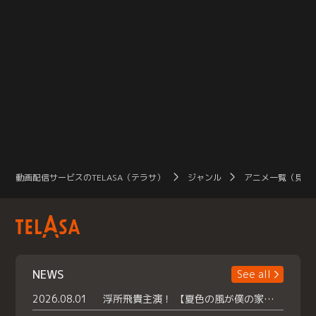
動画配信サービスのTELASA（テラサ）
ジャンル
アニメ一覧（見放
NEWS
See all
2026.08.01
浮所飛貴主演！ 【夏色の風が僕の家にやってきた】 本日よりテラサで独占配信スタート！