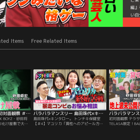
編』
い自
名前
画！
Mor
ated Items
Free Related Items
Seri
バラバラマンスリー 初対面観察 ＃4 BALLISTIK BOYZ・砂田将宏×NEXZ・YU 超苦手なお化け屋敷で大絶叫！
バラバラマンスリー 島田珠代×キンタロー。 トンチキ保健室 【＃4】マユリカ「異性へのアピール方法」
IK BOYZ・砂田将
島田珠代×キンタロー。 トンチキ保健室
初対面観察 テラ
なお化け屋敷で大絶
【＃4】マユリカ「異性へのアピール方
TELASA限定！BAL
佳代のガチ友達コ
法」／島田珠代×キンタロー。初タッグ冠
×NEXZ・YU 
ティストの初対面
番組！ 芸能界トップクラスの爆発力を誇る
ク＆亀との遭遇／
する「観察系リア
芸風とは裏腹に、波乱万丈な人生経験を積
ガチ友達コンビが