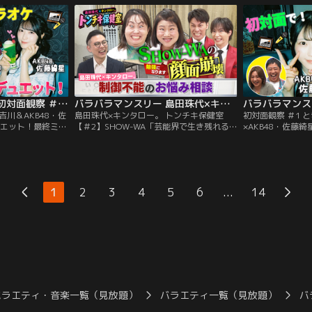
BALLISTIK
み重ねてきた島田珠代とキンタロー。…そ
トの初対面を覗き
Z・YUが「貸し切り
んな2人が保健室の先生に扮して、ゲスト
察系リアリティー
後編！
のお悩みに真剣に向き合い本音でアドバイ
今回は、BALLIST
ス。
×NEXZ・YUが…
バラバラマンスリー 初対面観察 ＃2 とき宣・吉川＆AKB48・佐藤綺星 お互いの曲でデュエット！最終ミッション挑戦クリアなるか！？
バラバラマンスリー 島田珠代×キンタロー。 トンチキ保健室 【＃2】SHOW-WA「芸能界で生き残れるか不安」
吉川＆AKB48・佐
島田珠代×キンタロー。 トンチキ保健室
初対面観察 ＃1 
ュエット！最終ミッ
【＃2】SHOW-WA「芸能界で生き残れる
×AKB48・佐藤
！？／さらば森田
か不安」／島田珠代×キンタロー。初タッ
／さらば森田と野
ンビが、アイドル
グ冠番組！芸能界トップクラスの爆発力を
が、アイドルの初
しゃべりする「観
誇る芸風とは裏腹に、波乱万丈な人生経験
べりする「観察系
」！今回は、超と
を積み重ねてきた島田珠代とキンタロー。
今回は、超ときめ
と、AKB48・佐
…そんな2人が保健室の先生に扮して、ゲ
と、AKB48・佐
...
1
2
3
4
5
6
14
クス」で初対面す
ストのお悩みに真剣に向き合い本音でアド
ス」で初対面！
バイス。
バラエティ・音楽一覧（見放題）
バラエティ一覧（見放題）
バ