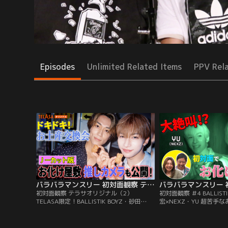
Episodes
Unlimited Related Items
PPV Rel
バラバラマンスリー 初対面観察 テラサオリジナル（2） TELASA限定！BALLISTIK BOYZ・砂田×NEXZ・YU ドキドキお土産交換会＆お化け屋敷推しカメラ！
初対面観察 テラサオリジナル（2）
初対面観察 ＃4 BALLIST
TELASA限定！BALLISTIK BOYZ・砂田
宏×NEXZ・YU 超苦手
×NEXZ・YU ドキドキお土産交換会＆お化
叫！／さらば森田と野呂
け屋敷推しカメラ！／さらば森田と野呂佳
ンビが、アイドルやアー
代のガチ友達コンビが、アイドルやアーテ
を覗き見しておしゃべり