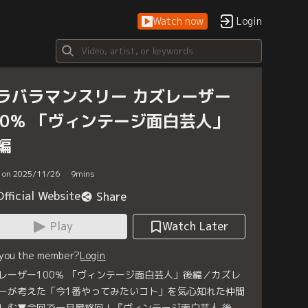
Watch now
Login
ラバラマンスリー カズレーザー
00％ 「ヴィンテージ面白芸人」
編
d on 2025/11/26
9
mins
Official Website
Share
Play
Watch Later
 you the member?
Login
レーザー100％ 「ヴィンテージ面白芸人」後編／カズレ
ーが考えた「今1番やってみたいコト」を気心知れた仲間
しむ▼今回で一旦最終回！『ヴィンテージ面白芸人 後