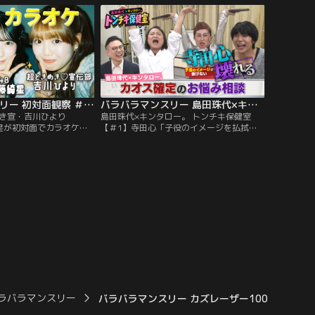
見しておしゃべりする観
ー」！今回は、BALLISTIK BOYZ・砂田将
ショー「初対面観察」！
宏×NEXZ・YUが「貸し切りの遊園地」で
IK BOYZ・砂田将宏
初対面！ティーカップで見つめ合った
。
り…。
バラバラマンスリー 初対面観察 ＃1 とき宣・吉川ひより×AKB48・佐藤綺星が初対面でカラオケ！
バラバラマンスリー 島田珠代×キンタロー。 トンチキ保健室 【＃1】寺田心「子役のイメージを払拭したい」
とき宣・吉川ひより
島田珠代×キンタロー。 トンチキ保健室
綺星が初対面でカラオケ！
【＃1】寺田心「子役のイメージを払拭し
呂佳代のガチ友達コンビ
たい」／島田珠代×キンタロー。初タッグ
対面を覗き見しておしゃ
冠番組！芸能界トップクラスの爆発力を誇
リアリティーショー」！
る芸風とは裏腹に、波乱万丈な人生経験を
き宣伝部・吉川ひより
積み重ねてきた島田珠代とキンタロー。…
藤綺星が「カラオケボック
そんな2人が保健室の先生に扮して、ゲス
トのお悩みに真剣に向き合い本音でアドバ
イス。
ラバラマンスリー
バラバラマンスリー カズレーザー100％ 「ヴ