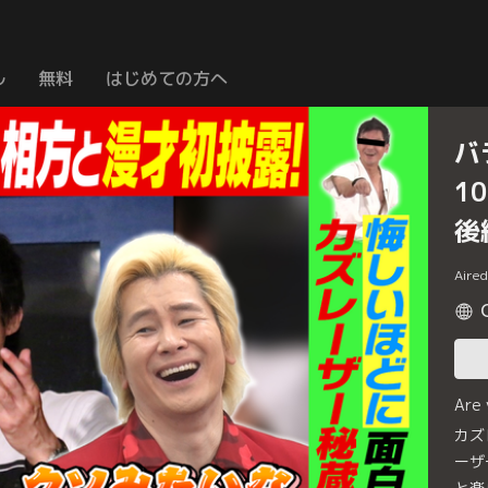
ル
無料
はじめての方へ
バ
1
後
Aire
Are
カズ
ーザ
と楽