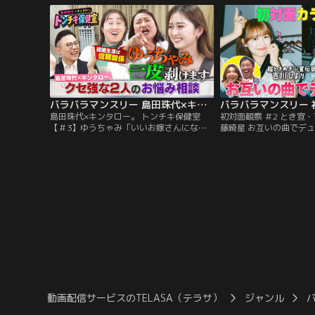
ィストの初対面を覗き見しておしゃべりす
リティーショー」！今回は、
る観察系リアリティーショー「初対面観
BOYZ・砂田将宏×NEX
察」！
の遊園地」で初対面する
バラバラマンスリー 島田珠代×キンタロー。 トンチキ保健室 【＃3】ゆうちゃみ「いいお嫁さんになれるか心配」
島田珠代×キンタロー。 トンチキ保健室
初対面観察 ＃2 とき宣・
【＃3】ゆうちゃみ「いいお嫁さんになれ
藤綺星 お互いの曲でデ
るか心配」／島田珠代×キンタロー。初タ
ション挑戦クリアなるか
ッグ冠番組！ 芸能界トップクラスの爆発力
と野呂佳代のガチ友達コ
を誇る芸風とは裏腹に、波乱万丈な人生経
の初対面を覗き見してお
験を積み重ねてきた島田珠代とキンタロ
察系リアリティーショー
ー。…そんな2人が保健室の先生に扮し
きめき宣伝部・吉川ひより
て、ゲストのお悩みに真剣に向き合い本音
藤綺星が「カラオケボッ
でアドバイス。
る後編！
動画配信サービスのTELASA（テラサ）
ジャンル