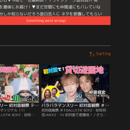
を最後にお届け！▼まだ世間にも仲間達にもバレていな
分しか知らないだろう面白芸人に ネタを披露してもらい
Something went wrong!
を言い当てられた瞬間に即終了の新感覚ネタバトル企
e
es:
バラバラマンスリー
Sorting
バラバラマンスリー 初対面観察 テラサオリジナル（1） TELASA限定！BALLISTIK BOYZ・砂田×NEXZ・YU 遊園地で初対面！未公開トーク＆亀との遭遇
バラバラマンスリー 初対面観察 ＃3 BALLISTIK BOYZ・砂田将宏×NEXZ・YU 初対面で遊園地！
サオリジナル（1）
初対面観察 ＃3 BALLISTIK BOYZ・砂田将
LISTIK BOYZ・砂田
宏×NEXZ・YU 初対面で遊園地！／さらば
遊園地で初対面！未公開トー
森田と野呂佳代のガチ友達コンビが、アイ
さらば森田と野呂佳代の
ドルやアーティストの初対面を覗き見して
、アイドルやアーティス
おしゃべりする「観察系リアリティーショ