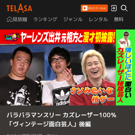
Watch now
見放題
ランキング
ジャンル
レンタル
無料
は
バラバラマンスリー カズレーザー100％
「ヴィンテージ面白芸人」後編