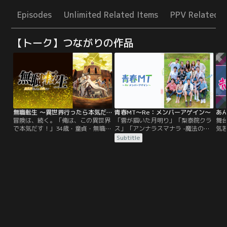
Episodes
Unlimited Related Items
PPV Related I
【トーク】つながりの作品
無職転生 ～異世界行ったら本気だす～（第2クール）
青春MT～Re：メンバーアゲイン～
あ
冒険は、続く。「俺は、この異世界
「雲が描いた月明り」「梨泰院クラ
舞
で本気だす！」34歳・童貞・無職の
ス」「アンナラスマナラ -魔法の旋
気
引きこもりニート男。両親の葬儀の
律-」3つの作品を演出したキム・ソ
を
Subtitle
日に家を追い出された瞬間、トラッ
ンユンプロデューサーの下、それぞ
や
クに轢かれ命を落としてしまう。目
れの作品の出演者たちが再集合し
ッ
覚めると、なんと剣と魔法の異世界
た。ドラマファンなら絶対に見逃せ
バ
で赤ん坊に生まれ変わっていた！ゴ
ない夢のようなラインナップ！食事
語
ミクズのように生きてきた男は、少
はセルフ、チーム構成はランダ
ん
年・ルーデウスとして異世界で本気
ム？、トークはオフレコ、ミッショ
屋
をだして生きていく事を誓う。
ンと罰ゲームは無限ループ、爆笑の
ど
デシベルはもはや測定不可！
の“