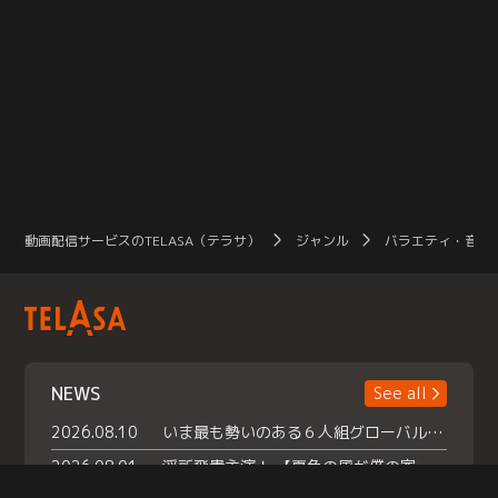
動画配信サービスのTELASA（テラサ）
ジャンル
バラエティ・音楽
NEWS
See all
2026.08.10
いま最も勢いのある６人組グローバルグル ープ NCT WISHの地上波初冠特番 『NCT WISHの放課後グランプリ』放送決定 メンバーたちが３ペアに分かれ 【平成】をテーマにしたスペシャル企画 で対決 番組撮り下ろしのパフォーマンスも！ TELASA（テラサ）では放送終了後から オリジナルコンテンツを大量配信！
2026.08.01
浮所飛貴主演！ 【夏色の風が僕の家にやってきた】 本日よりテラサで独占配信スタート！