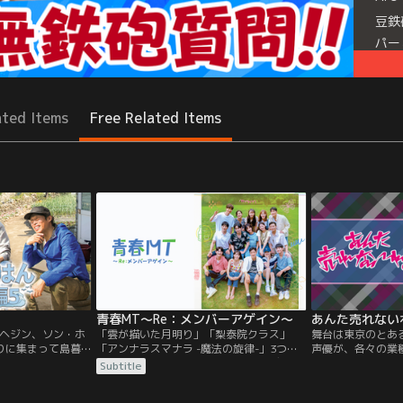
豆鉄
パー
街京
ツギ
ホセ
ated Items
Free Related Items
まっ
ル』
Mor
Seri
青春MT～Re：メンバーアゲイン～
あんた売れない
ヘジン、ソン・ホ
「雲が描いた月明り」「梨泰院クラス」
舞台は東京のとあ
りに集まって島暮
「アンナラスマナラ -魔法の旋律-」3つの
声優が、各々の業
所であろうと、あ
作品を演出したキム・ソンユンプロデュー
に扮して店を訪れ
Subtitle
事を作るスンウォ
サーの下、それぞれの作品の出演者たちが
ぞれの成功のキッ
海へ釣りに出か
再集合した。ドラマファンなら絶対に見逃
声優音楽バラエテ