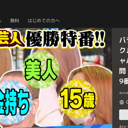
ル
無料
はじめての方へ
バ
ク
ャ
問
9
Aire
Are