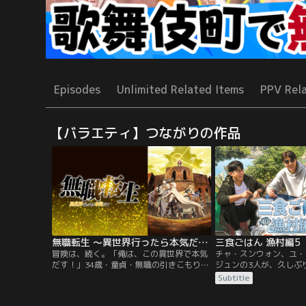
Episodes
Unlimited Related Items
PPV Rel
【バラエティ】つながりの作品
無職転生 ～異世界行ったら本気だす～（第2クール）
三食ごはん 漁村編5
冒険は、続く。「俺は、この異世界で本気
チャ・スンウォン、ユ・
だす！」34歳・童貞・無職の引きこもりニ
ジュンの3人が、久しぶ
ート男。両親の葬儀の日に家を追い出され
らしを始める。どんな場
Subtitle
た瞬間、トラックに轢かれ命を落としてし
る食材でおいしそうな食
まう。目覚めると、なんと剣と魔法の異世
ン。自ら船の操縦をして