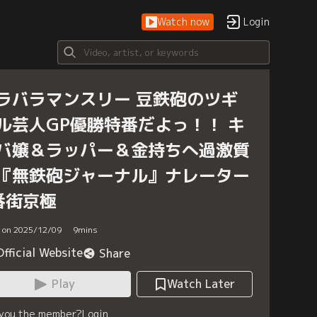
Watch now
Login
ラバラマンスリー 豆鉄砲のツギ
ル芸人GP優勝特番だよっ！！ キ
バ嬢＆ラッパー＆金持ちへ過激質
『無鉄砲ジャーナル』ナレーター
番街京極
d on 2025/12/09
9
mins
Official Website
Share
Play
Watch Later
 you the member?
Login