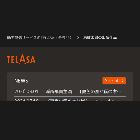
東健太郎の出演作品
動画配信サービスのTELASA（テラサ）
NEWS
See all
2026.08.01
浮所飛貴主演！ 【夏色の風が僕の家にやってきた】 本日よりテラサで独占配信スタート！
2026.07.18
『夏色の雲が恋と嵐をまきおこす』スペシャルメイキング 【Part1】2026年７月18日（土）23時30分～配信スタート！話題のシーンの裏側を大公開！豪華キャスト大集合！ 『武宮家 真夏の家族会議』開催！
2026.07.15
救命医・遥（今田）の《心揺さぶる過去》や、 麻酔科医・権野（船越英一郎）の《謎多きプライベート》など… 《知られざるエピソード》を独占配信！