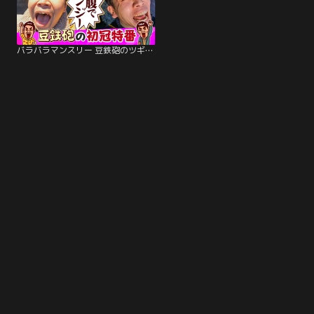
バラバラマンスリー 豆鉄砲のツギクル芸人GP優勝特番だよっ！！ ツギクル王者 豆鉄砲が200万使う『自腹エティ』ナレーター9番街京極