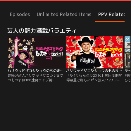
Episodes
Unlimited Related Items
PPV Related I
芸人の魅力満載バラエティ
ハリウッドザコシショウのものまね100連発ライブ！SEASON5
ハリウッドザコシショウのものまね100連発ライブ！
お笑い超人ハリウッドザコシショウ
「R-1ぐらんぷり2016」を圧倒的な
丹
のものまね100連発ライブ第5
得票差で制したピン芸人“ハリウッ
ち
弾！！本作のために開催したライブ
ドザコシショウ”！！やりつくされ
の
から、ものまね100連発を収録！収
た○○、誇張しすぎた○○など、訳
笑
録時間は2時間半超！！！
も分からず爆笑してしまう話題沸騰
た
のものまね100連発をライブ収録！
マシ
治
ー
編
が
「