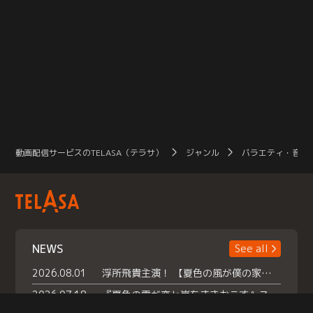
動画配信サービスのTELASA（テラサ）
ジャンル
バラエティ・音楽
NEWS
See all
2026.08.01
浮所飛貴主演！ 【夏色の風が僕の家にやってきた】 本日よりテラサで独占配信スタート！
2026.07.18
『夏色の雲が恋と嵐をまきおこす』スペシャルメイキング 【Part1】2026年７月18日（土）23時30分～配信スタート！話題のシーンの裏側を大公開！豪華キャスト大集合！ 『武宮家 真夏の家族会議』開催！