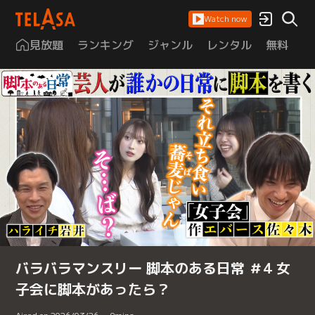
Watch now
見放題
ランキング
ジャンル
レンタル
無料
は
バラバラマンスリー 脚本のある日常 ＃4 女
子会に脚本があったら？