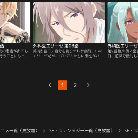
け入れなかった。
医・高本葵だった頃の才能を発揮して次々
運ばれてくる。患
難題な賭けを持ち
と患者の容体を良くしていく。一方、エリ
美青年はエリーゼ
ーゼの才能を疑う者がいて…
ようで…？
7話
外科医エリーゼ 第08話
外科医エリーゼ 
瀕死の患者が出てし
第8話 昔日／身分を偽りテレサ病院にいた
第9話 嵐の後／
行うことになった
エリーゼだが、グレアムたちに素性がバレ
日、前世で敵対し
の命を取り留めた
てしまった！エリーゼはグレアムとの仲を
まることになった
術だったためにエ
取り戻そうとグレアム宅へ訪れるが、思わ
かった展開に驚く
て捕えられてしま
ぬピンチに見舞われてしまう。原因不明の
エンは色々なこと
エリーゼの処置が
病に立ち向かうエリーゼとグレアム。天才
関心を寄せていた
り、落ち度はない
と呼ばれる2人は手を取り合って…
でユリエンとエリ
1
2
を依頼したが…
かった胸の内をひ
アニメ一覧（見放題）
SF・ファンタジー一覧（見放題）
SF・