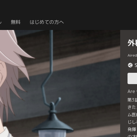
ル
無料
はじめての方へ
外
Aire
Are
第3
きた
ム医
じし
発揮
の才