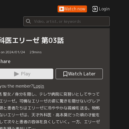
Watch now
Login
科医エリーゼ 第03話
d on 2024/01/24
23
mins
Share
Play
Watch Later
 you the member?
Login
話 聖女／身分を隠し、テレサ病院に見習いとしてやって
エリーゼ。可憐なエリーゼの姿に驚きを隠せないグレア
師と患者たちはエリーゼに冷ややかな視線を送る。物怖
ないエリーゼは、天才外科医・高本葵だった頃の才能を
して次々と患者の容体を良くしていく。一方、エリーゼ
能を疑う者がいて…