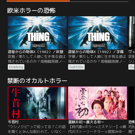
欧米ホラーの恐怖
遊星からの物体X（1982）／吹替
遊星からの物体X（1982）／字幕
吹替／果たして人類に生き残る道は
字幕／果たして人類に生き残る道は
吹
残されているのか？南極観測隊ノル
残されているのか？南極観測隊ノル
ン
ウェイ隊がUFO落下地点で氷の魂を
ウェイ隊がUFO落下地点で氷の魂を
な
Dubbing
Subtitle
Du
切り出した後で、ノルウェー基地が
切り出した後で、ノルウェー基地が
と
全滅。その原因となった“何か”は、
全滅。その原因となった“何か”は、
の
禁断のオカルトホラー
犬に姿を変えて、今度はアメリカ南
犬に姿を変えて、今度はアメリカ南
開
極観測隊に潜り込む。“何か”は次々
極観測隊に潜り込む。“何か”は次々
不
に姿を変え、隊員たちは次第に互い
に姿を変え、隊員たちは次第に互い
界
を信じられなくなる……。
を信じられなくなる……。
れ
ラ
を
牛首村
霊験お初～震える岩～
恐
“ウシノクビ”って知ってる？この話
【時代劇×ホラー×ミステリー】≪稀
巧
を聞くとみんな呪われて、いなくな
代のストーリーテラー≫宮部みゆき
開”