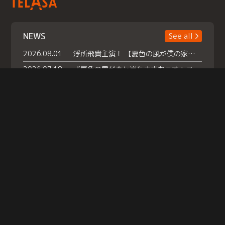
NEWS
See all
2026.08.01
浮所飛貴主演！ 【夏色の風が僕の家にやってきた】 本日よりテラサで独占配信スタート！
2026.07.18
『夏色の雲が恋と嵐をまきおこす』スペシャルメイキング 【Part1】2026年７月18日（土）23時30分～配信スタート！話題のシーンの裏側を大公開！豪華キャスト大集合！ 『武宮家 真夏の家族会議』開催！
2026.07.15
救命医・遥（今田）の《心揺さぶる過去》や、 麻酔科医・権野（船越英一郎）の《謎多きプライベート》など… 《知られざるエピソード》を独占配信！
Help
|
Company Profile
|
Act on Specified Commercial Transactions
|
Terms of Service
|
Privacy Policy
© TELASA CORPORATION, All Rights Reserved.