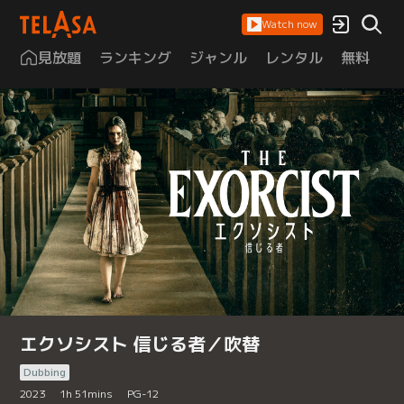
Watch now
見放題
ランキング
ジャンル
レンタル
無料
は
エクソシスト 信じる者／吹替
Dubbing
2023
1
h
51
mins
PG-12