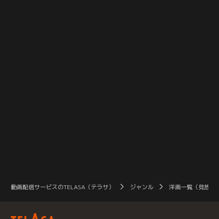
るんだって。“私がもうひとりい
傑作小説を初の実写化！上白石萌音
新聞
る…？”奏音（Koki,）は、ある心霊
が【霊験＝不思議な力を宿すヒロイ
オ
動画に映った、自分そっくりの女子
ン】に！！【草食系武士！？】京本
マが
高生を見て驚愕する。牛首マスクを
大我と≪凸凹バディ≫結成！！≪江
夏、
無理やり被せられ、廃墟に閉じ込め
戸の連続殺人≫の謎に挑む！！
代
られたところで、映像は途切れた。
こ
彼女は誰なのか？妙な胸騒ぎと、忍
を
び寄る恐怖。
ド
動画配信サービスのTELASA（テラサ）
ジャンル
洋画一覧（見放題