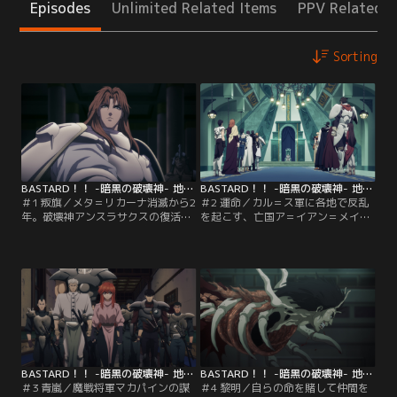
Episodes
Unlimited Related Items
PPV Related I
Sorting
BASTARD！！ -暗黒の破壊神- 地獄の鎮魂歌編 第01話
BASTARD！！ -暗黒の破壊神- 地獄の鎮魂歌編 第02話
＃1 叛旗／メタ＝リカーナ消滅から2
＃2 運命／カル＝ス軍に各地で反乱
年。破壊神アンスラサクスの復活を
を起こす、亡国ア＝イアン＝メイデ
目論み最後の封印を探し求める氷の
の侍軍団たち。侍百人隊長であるヨ
至高王≪ハイキング≫ことカル＝ス
ルグも民を率いて戦いを先導するが
とその側近である十二魔戦将軍たち
そこに現れたのは魔戦将軍の一人、
は、メタリオン大陸の9割をその手
マカパインだった。一人が一個軍隊
中に収めていた。そんな中、カル＝
にも匹敵すると言われている魔戦将
スの圧政に反旗を翻した民が旧ア＝
軍の力は強大で、ヨルグも瀕死の重
イアン＝メイデ王国の侍軍団に率い
傷を負う。瀕死のヨルグから侍軍団
られ、カル＝ス軍の食糧庫を襲撃す
のアジトを聞きだそうとするマカパ
る。その中には…。
インだが…。
BASTARD！！ -暗黒の破壊神- 地獄の鎮魂歌編 第03話
BASTARD！！ -暗黒の破壊神- 地獄の鎮魂歌編 第04話
＃3 青嵐／魔戦将軍マカパインの謀
＃4 黎明／自らの命を賭して仲間を