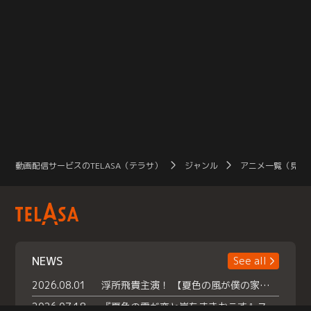
動画配信サービスのTELASA（テラサ）
ジャンル
アニメ一覧（見放
NEWS
See all
2026.08.01
浮所飛貴主演！ 【夏色の風が僕の家にやってきた】 本日よりテラサで独占配信スタート！
2026.07.18
『夏色の雲が恋と嵐をまきおこす』スペシャルメイキング 【Part1】2026年７月18日（土）23時30分～配信スタート！話題のシーンの裏側を大公開！豪華キャスト大集合！ 『武宮家 真夏の家族会議』開催！