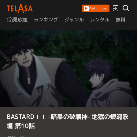
Watch now
見放題
ランキング
ジャンル
レンタル
無料
は
BASTARD！！ -暗黒の破壊神- 地獄の鎮魂歌
編 第10話