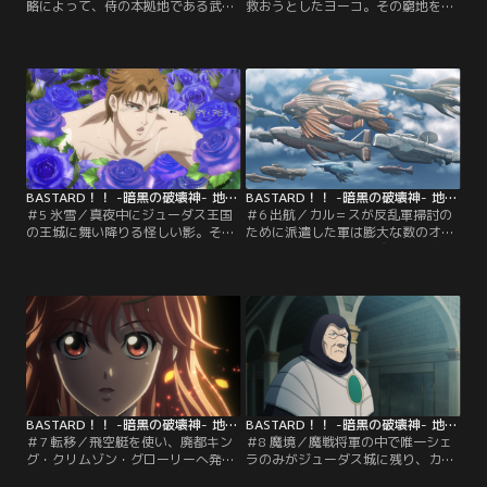
略によって、侍の本拠地である武家
救おうとしたヨーコ。その窮地を察
屋敷の場所が知られてしまう。マカ
したかのように、ダーク・シュナイ
パインは同じく魔戦将軍のバ・ソリ
ダーが復活を遂げる！ダーク・シュ
ーとスフィンクスの軍団を引き連れ
ナイダーは、圧倒的な魔力で武家屋
て武家屋敷を取り囲む。それを察し
敷を蹂躙していた魔獣スフィンクス
た侍たちは武士団を率いて応戦の準
の軍団をたやすく退ける。だがそこ
備を整える。2年前の戦いを胸に、
に魔戦将軍マカパインとバ・ソリー
ヨーコも人々を護る側として戦場へ
が二人がかりで襲い掛かる！
と出る決意を固める。
BASTARD！！ -暗黒の破壊神- 地獄の鎮魂歌編 第05話
BASTARD！！ -暗黒の破壊神- 地獄の鎮魂歌編 第06話
＃5 氷雪／真夜中にジューダス王国
＃6 出航／カル＝スが反乱軍掃討の
の王城に舞い降りる怪しい影。それ
ために派遣した軍は膨大な数のオー
はダーク・シュナイダーの僕となっ
クやゴブリンたちで構成されてお
たダイ＝アモンであった。カル＝ス
り、多くの人々が惨殺されていっ
を狙うダイ＝アモン、だが魔戦将軍
た。だがそこにダーク・シュナイダ
のシェラがいち早くその異変に気付
ーが現れ、たった一人で混成軍を壊
き対峙する。イングヴェイも駆けつ
滅させる。武家屋敷に戻った侍軍団
け、激しい戦闘が繰り広げられる
は今後の作戦を話し合うが、ダー
中、ジューダス城に異変が起きる。
ク・シュナイダーの破天荒な行動に
振り回されて…。
BASTARD！！ -暗黒の破壊神- 地獄の鎮魂歌編 第07話
BASTARD！！ -暗黒の破壊神- 地獄の鎮魂歌編 第08話
＃7 転移／飛空艇を使い、廃都キン
＃8 魔境／魔戦将軍の中で唯一シェ
グ・クリムゾン・グローリーへ発つ
ラのみがジューダス城に残り、カル
魔戦将軍たち。破壊神の封印をその
＝スの警護にあたっていた。やたら