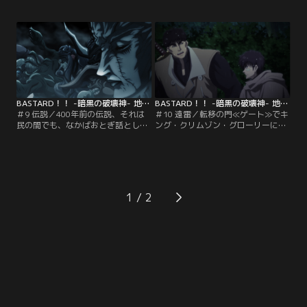
身に宿したシーラ姫が潜伏している
と冷えるある夜、シェラは子供の姿
とわかったからだ。その事実を知
をしたカルの幻を見る。そしてシェ
り、廃都へ先んじる方法はないかと
ラはカルの悲しい過去の記憶を追体
思案するヨーコや侍たちは、領主で
験するのだった。一方、キング・ク
あるマーシ王子に屋敷の地下に呼び
リムゾン・グローリーに向かった魔
出される。そこには400年前に滅ん
戦将軍たちは、空の上でとんでもな
だ旧世界の文明で作られた、ある装
い怪物に強襲されていた！
置があって…。
BASTARD！！ -暗黒の破壊神- 地獄の鎮魂歌編 第09話
BASTARD！！ -暗黒の破壊神- 地獄の鎮魂歌編 第10話
＃9 伝説／400年前の伝説、それは
＃10 遠雷／転移の門≪ゲート≫でキ
民の間でも、なかばおとぎ話として
ング・クリムゾン・グローリーに降
代々語り継がれていた。ある家の子
り立ったダーク・シュナイダーた
供は、祖父に伝説の話を聞かせてく
ち。その前に現れたのは魔戦将軍の
れとねだる。そして祖父は語りだし
一人、操影士≪シャドウ・マスター
た。破壊神アンスラサクス、竜戦士
≫ボル・ギル・ボルであった。影の
ドラゴンウォリアー、400年前に滅
力で侍たちの動きを封じるボル。残
亡した旧世界の伝説を。一方そのこ
ったダーク・シュナイダーとボルの
1
ろ、ダーク・シュナイダー一行はキ
一騎打ちが始まるが、ダーク・シュ
ング・クリムゾン・グローリーに到
ナイダーの身体にはある異変が…。
着したが…。