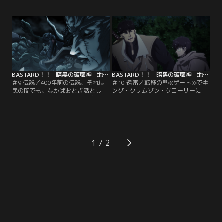
身に宿したシーラ姫が潜伏している
と冷えるある夜、シェラは子供の姿
とわかったからだ。その事実を知
をしたカルの幻を見る。そしてシェ
り、廃都へ先んじる方法はないかと
ラはカルの悲しい過去の記憶を追体
思案するヨーコや侍たちは、領主で
験するのだった。一方、キング・ク
あるマーシ王子に屋敷の地下に呼び
リムゾン・グローリーに向かった魔
出される。そこには400年前に滅ん
戦将軍たちは、空の上でとんでもな
だ旧世界の文明で作られた、ある装
い怪物に強襲されていた！
置があって…。
BASTARD！！ -暗黒の破壊神- 地獄の鎮魂歌編 第09話
BASTARD！！ -暗黒の破壊神- 地獄の鎮魂歌編 第10話
＃9 伝説／400年前の伝説、それは
＃10 遠雷／転移の門≪ゲート≫でキ
民の間でも、なかばおとぎ話として
ング・クリムゾン・グローリーに降
代々語り継がれていた。ある家の子
り立ったダーク・シュナイダーた
供は、祖父に伝説の話を聞かせてく
ち。その前に現れたのは魔戦将軍の
れとねだる。そして祖父は語りだし
一人、操影士≪シャドウ・マスター
た。破壊神アンスラサクス、竜戦士
≫ボル・ギル・ボルであった。影の
ドラゴンウォリアー、400年前に滅
力で侍たちの動きを封じるボル。残
亡した旧世界の伝説を。一方そのこ
ったダーク・シュナイダーとボルの
1
ろ、ダーク・シュナイダー一行はキ
一騎打ちが始まるが、ダーク・シュ
ング・クリムゾン・グローリーに到
ナイダーの身体にはある異変が…。
着したが…。