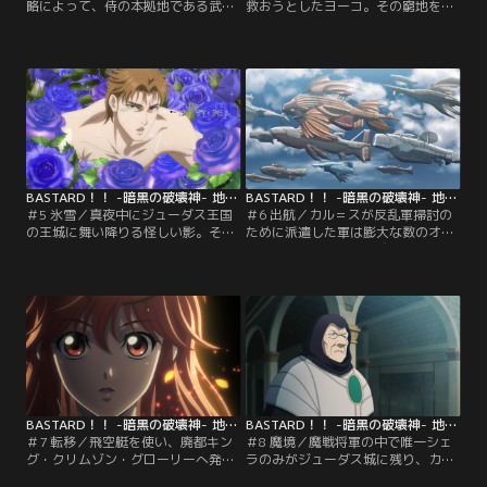
略によって、侍の本拠地である武家
救おうとしたヨーコ。その窮地を察
屋敷の場所が知られてしまう。マカ
したかのように、ダーク・シュナイ
パインは同じく魔戦将軍のバ・ソリ
ダーが復活を遂げる！ダーク・シュ
ーとスフィンクスの軍団を引き連れ
ナイダーは、圧倒的な魔力で武家屋
て武家屋敷を取り囲む。それを察し
敷を蹂躙していた魔獣スフィンクス
た侍たちは武士団を率いて応戦の準
の軍団をたやすく退ける。だがそこ
備を整える。2年前の戦いを胸に、
に魔戦将軍マカパインとバ・ソリー
ヨーコも人々を護る側として戦場へ
が二人がかりで襲い掛かる！
と出る決意を固める。
BASTARD！！ -暗黒の破壊神- 地獄の鎮魂歌編 第05話
BASTARD！！ -暗黒の破壊神- 地獄の鎮魂歌編 第06話
＃5 氷雪／真夜中にジューダス王国
＃6 出航／カル＝スが反乱軍掃討の
の王城に舞い降りる怪しい影。それ
ために派遣した軍は膨大な数のオー
はダーク・シュナイダーの僕となっ
クやゴブリンたちで構成されてお
たダイ＝アモンであった。カル＝ス
り、多くの人々が惨殺されていっ
を狙うダイ＝アモン、だが魔戦将軍
た。だがそこにダーク・シュナイダ
のシェラがいち早くその異変に気付
ーが現れ、たった一人で混成軍を壊
き対峙する。イングヴェイも駆けつ
滅させる。武家屋敷に戻った侍軍団
け、激しい戦闘が繰り広げられる
は今後の作戦を話し合うが、ダー
中、ジューダス城に異変が起きる。
ク・シュナイダーの破天荒な行動に
振り回されて…。
BASTARD！！ -暗黒の破壊神- 地獄の鎮魂歌編 第07話
BASTARD！！ -暗黒の破壊神- 地獄の鎮魂歌編 第08話
＃7 転移／飛空艇を使い、廃都キン
＃8 魔境／魔戦将軍の中で唯一シェ
グ・クリムゾン・グローリーへ発つ
ラのみがジューダス城に残り、カル
魔戦将軍たち。破壊神の封印をその
＝スの警護にあたっていた。やたら