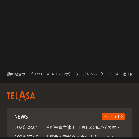
動画配信サービスのTELASA（テラサ）
ジャンル
アニメ一覧（見放
NEWS
See all
2026.08.01
浮所飛貴主演！ 【夏色の風が僕の家にやってきた】 本日よりテラサで独占配信スタート！
2026.07.18
『夏色の雲が恋と嵐をまきおこす』スペシャルメイキング 【Part1】2026年７月18日（土）23時30分～配信スタート！話題のシーンの裏側を大公開！豪華キャスト大集合！ 『武宮家 真夏の家族会議』開催！