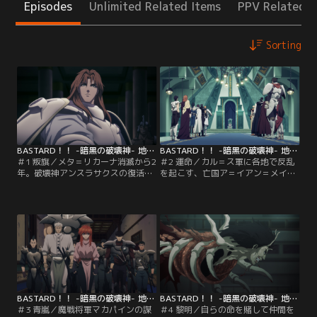
Episodes
Unlimited Related Items
PPV Related I
Sorting
BASTARD！！ -暗黒の破壊神- 地獄の鎮魂歌編 第01話
BASTARD！！ -暗黒の破壊神- 地獄の鎮魂歌編 第02話
＃1 叛旗／メタ＝リカーナ消滅から2
＃2 運命／カル＝ス軍に各地で反乱
年。破壊神アンスラサクスの復活を
を起こす、亡国ア＝イアン＝メイデ
目論み最後の封印を探し求める氷の
の侍軍団たち。侍百人隊長であるヨ
至高王≪ハイキング≫ことカル＝ス
ルグも民を率いて戦いを先導するが
とその側近である十二魔戦将軍たち
そこに現れたのは魔戦将軍の一人、
は、メタリオン大陸の9割をその手
マカパインだった。一人が一個軍隊
中に収めていた。そんな中、カル＝
にも匹敵すると言われている魔戦将
スの圧政に反旗を翻した民が旧ア＝
軍の力は強大で、ヨルグも瀕死の重
イアン＝メイデ王国の侍軍団に率い
傷を負う。瀕死のヨルグから侍軍団
られ、カル＝ス軍の食糧庫を襲撃す
のアジトを聞きだそうとするマカパ
る。その中には…。
インだが…。
BASTARD！！ -暗黒の破壊神- 地獄の鎮魂歌編 第03話
BASTARD！！ -暗黒の破壊神- 地獄の鎮魂歌編 第04話
＃3 青嵐／魔戦将軍マカパインの謀
＃4 黎明／自らの命を賭して仲間を