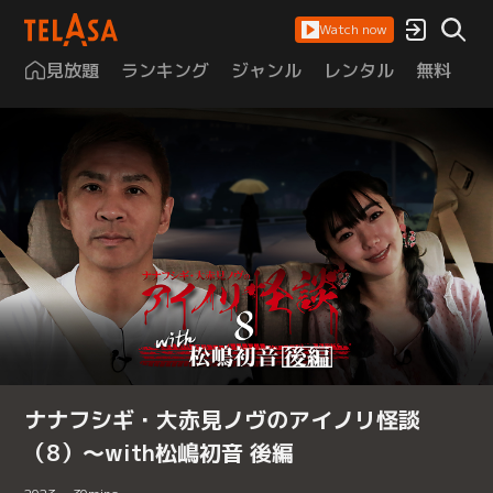
Watch now
見放題
ランキング
ジャンル
レンタル
無料
は
ナナフシギ・大赤見ノヴのアイノリ怪談
（8）～with松嶋初音 後編