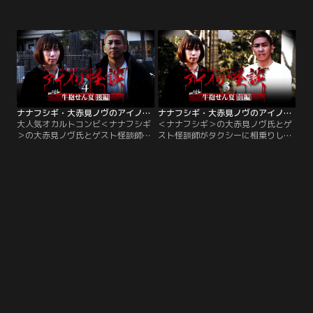
タクシーに相乗りして、実際に怪異
ヴ氏と同級生で、プライベートでも
が起こった現場を訪れて実話怪談を
親交のある2人が、城谷氏の思い出
語り、具体的かつリアルな恐怖の体
を辿りながら怪異を語っていく…東
感を視聴者と共有する番組▽人気怪
京で怪談師として働き始めた場所、
談師・城谷歩氏の思い出を辿り怪異
怪談ライブBar＜スリラーナイト＞
を語る旅後半。
の跡地で待ち合わせ。
ナナフシギ・大赤見ノヴのアイノリ怪談（4）～with牛抱せん夏 後編
ナナフシギ・大赤見ノヴのアイノリ怪談（3）～with牛抱せん夏 前編
大人気オカルトコンビ＜ナナフシギ
＜ナナフシギ＞の大赤見ノヴ氏とゲ
＞の大赤見ノヴ氏とゲスト怪談師が
スト怪談師がタクシーに相乗りし
タクシーに相乗りして、実際に怪異
て、実際に怪異が起こった現場を訪
が起こった現場を訪れて実話怪談を
れて実話怪談を語り、具体的かつリ
語る番組。女優ならではの表現力で
アルな恐怖の体感を視聴者と共有す
人気の怪談師・牛抱せん夏さんと共
る番組。実力派の怪談師として活躍
に、かつて彼女が暮らしていた三河
中の牛抱せん夏さんがアイノリ！
島駅周辺へ！