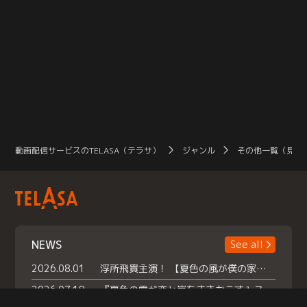
動画配信サービスのTELASA（テラサ）
ジャンル
その他一覧（見放
NEWS
See all
2026.08.01
浮所飛貴主演！ 【夏色の風が僕の家にやってきた】 本日よりテラサで独占配信スタート！
2026.07.18
『夏色の雲が恋と嵐をまきおこす』スペシャルメイキング 【Part1】2026年７月18日（土）23時30分～配信スタート！話題のシーンの裏側を大公開！豪華キャスト大集合！ 『武宮家 真夏の家族会議』開催！