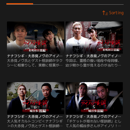
Sorting
ナナフシギ・大赤見ノヴのアイノリ怪談（8）～with松嶋初音 後編
ナナフシギ・大赤見ノヴのアイノリ怪談（7）～with松嶋初音 前編
大赤見ノヴ氏とゲスト怪談師がタク
今回は、霊感の強い祖母や母同様、
シーに相乗りして、実際に怪異が起
幼少期から霊が見えるのが当たり前
こった現場を訪れて実話怪談を語
だったタレントの松嶋初音さんが相
り、具体的かつリアルな恐怖の体感
乗り！実際の怪異現場では＜障り＞
を視聴者と共有する番組▽前編で
の恐れがある為、イメージに近い場
「神社」と「マンション」にまつわ
所として神社で待ち合わせ。道中で
る怪談を語り合った2人が次に向か
ノヴ氏が神社にまつわる体験談「ハ
ったのは「公園」。
イキングコース」を語ると…
ナナフシギ・大赤見ノヴのアイノリ怪談（6）～with城谷歩 後編
ナナフシギ・大赤見ノヴのアイノリ怪談（5）～with城谷歩 前編
大人気オカルトコンビ＜ナナフシギ
「チケットが取れない怪談師」とし
＞の大赤見ノヴ氏とゲスト怪談師が
て人気の城谷歩さんがアイノリ！ノ