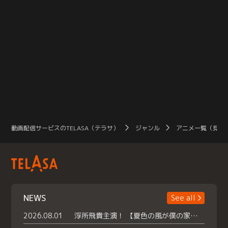
動画配信サービスのTELASA（テラサ）
ジャンル
アニメ一覧（見放
NEWS
See all
2026.08.01
浮所飛貴主演！ 【夏色の風が僕の家にやってきた】 本日よりテラサで独占配信スタート！