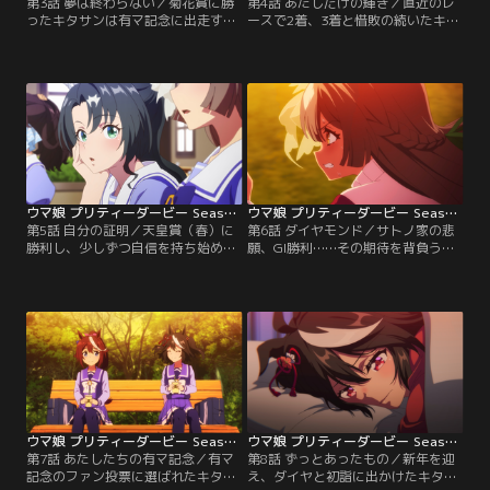
第3話 夢は終わらない／菊花賞に勝
第4話 あたしだけの輝き／直近のレ
ったキタサンは有マ記念に出走する
ースで2着、3着と惜敗の続いたキタ
ことに。憧れのレースに出られると
サン。自分にはレースに勝ち切るた
喜ぶその一方で、ゴールドシップは
めの何かが足りないと思い悩み、ナ
柄にもなく思いつめた様子でいた。
イスネイチャに相談していると、ひ
レースも差し迫った冬のある日、突
ょんなことから自分の長所は丈夫な
如記者会見を開いたゴールドシップ
体だと気付く。早速トレーナーに頼
は驚きの発表をする。
み込み、キタサンはかつてない猛特
訓を始めるが……。
ウマ娘 プリティーダービー Season 3 第05話
ウマ娘 プリティーダービー Season 3 第06話
第5話 自分の証明／天皇賞（春）に
第6話 ダイヤモンド／サトノ家の悲
勝利し、少しずつ自信を持ち始めた
願、GI勝利……その期待を背負うウ
キタサン。しかし、次走の宝塚記念
マ娘・サトノダイヤモンドは、十分
にドゥラメンテも出走するというニ
な素質と実力を持ちながらも、あと
ュースを耳にし、せっかくの自信が
少しのところで勝ちきれないレース
揺らいでしまう。＜スピカ＞のメン
が続いていた。『サトノのウマ娘は
バーに背中を押され、前向きな気持
GIに勝てない』--そんな言葉に抗お
ちを取り戻すキタサンだったが、ド
うと、ダイヤはジンクス破りの特訓
ゥラメンテとばったり鉢合わせてし
を始める。
まい--。
ウマ娘 プリティーダービー Season 3 第07話
ウマ娘 プリティーダービー Season 3 第08話
第7話 あたしたちの有マ記念／有マ
第8話 ずっとあったもの／新年を迎
記念のファン投票に選ばれたキタサ
え、ダイヤと初詣に出かけたキタサ