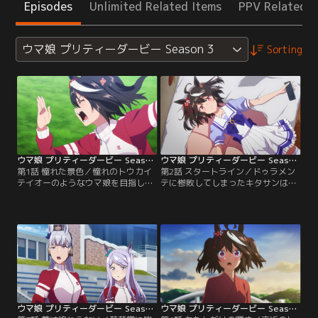
Episodes
Unlimited Related Items
PPV Related I
ウマ娘 プリティーダービー Season 3
Sorting
ウマ娘 プリティーダービー Season 3 第01話
ウマ娘 プリティーダービー Season 3 第02話
第1話 憧れた景色／憧れのトウカイ
第2話 スタートライン／ドゥラメン
テイオーのようなウマ娘を目指し
テに惨敗してしまったキタサンは、
て、トレセン学園に入学したキタサ
自信を失い落ち込んだ日々を過ごし
ンブラック。テイオーと同じチーム
ていた。テイオーのようなキラキラ
＜スピカ＞に加入し、デビューから
輝くウマ娘になれないかもしれな
無傷の3連勝で勢いに乗るキタサン
い……そんな気持ちを抱いたまま、
は、無敗の三冠ウマ娘へ向けて『皐
トレーニングを続けるキタサン。そ
月賞』に出走する！
んなある日、キタサンの耳にあるニ
ュースが飛び込む。
ウマ娘 プリティーダービー Season 3 第03話
ウマ娘 プリティーダービー Season 3 第04話