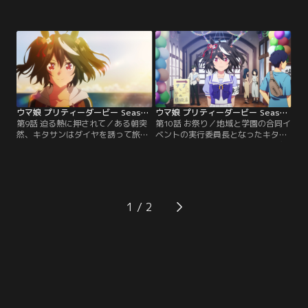
ンとダイヤ。ふたりは幼い頃に見た
ン。ダイヤの願いが、凱旋門賞に勝
トウカイテイオーの有マ記念に感動
利して日本のウマ娘界に貢献したい
し、いつかこんな大きなレースで一
というものと知る。そんなダイヤ
緒に走ろうと約束していた。お互い
に、いつかのドゥラメンテの姿を重
強い思いを胸に、運命のレースのゲ
ね見るキタサン。勝利の先にあるも
ートが開く。
のを見ているふたりと、目標を持て
ないでいる自分との差に落ち込むキ
タサンだったが……。
ウマ娘 プリティーダービー Season 3 第09話
ウマ娘 プリティーダービー Season 3 第10話
第9話 迫る熱に押されて／ある朝突
第10話 お祭り／地域と学園の合同イ
然、キタサンはダイヤを誘って旅に
ベントの実行委員長となったキタサ
出る。じゃんけんで行先を決めなが
ン。人々の賑わいと沢山の笑顔に包
らの目的地のない旅。道中で観光を
まれた光景を目にして喜んでいたキ
したり、おやつを食べたりとあての
タサンは、学園の一角でドゥラメン
ない旅を楽しんだふたりは、最後に
テと出会う。ドゥラメンテとの語ら
夕日の沈む灯台へとたどり着く。茜
いの中、キタサンの胸にある感情が
色に染まる岬でキタサンはダイヤ
芽生え始める。
1
に、胸に抱えたある思いを告白す
る。