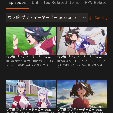
Episodes
Unlimited Related Items
PPV Related I
ウマ娘 プリティーダービー Season 3
Sorting
ウマ娘 プリティーダービー Season 3 第01話
ウマ娘 プリティーダービー Season 3 第02話
第1話 憧れた景色／憧れのトウカイ
第2話 スタートライン／ドゥラメン
テイオーのようなウマ娘を目指し
テに惨敗してしまったキタサンは、
て、トレセン学園に入学したキタサ
自信を失い落ち込んだ日々を過ごし
ンブラック。テイオーと同じチーム
ていた。テイオーのようなキラキラ
＜スピカ＞に加入し、デビューから
輝くウマ娘になれないかもしれな
無傷の3連勝で勢いに乗るキタサン
い……そんな気持ちを抱いたまま、
は、無敗の三冠ウマ娘へ向けて『皐
トレーニングを続けるキタサン。そ
月賞』に出走する！
んなある日、キタサンの耳にあるニ
ュースが飛び込む。
ウマ娘 プリティーダービー Season 3 第03話
ウマ娘 プリティーダービー Season 3 第04話