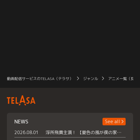
動画配信サービスのTELASA（テラサ）
ジャンル
アニメ一覧（見放
NEWS
See all
2026.08.01
浮所飛貴主演！ 【夏色の風が僕の家にやってきた】 本日よりテラサで独占配信スタート！