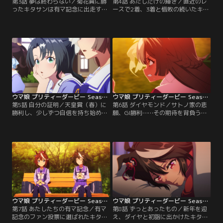
第3話 夢は終わらない／菊花賞に勝
第4話 あたしだけの輝き／直近のレ
ったキタサンは有マ記念に出走する
ースで2着、3着と惜敗の続いたキタ
ことに。憧れのレースに出られると
サン。自分にはレースに勝ち切るた
喜ぶその一方で、ゴールドシップは
めの何かが足りないと思い悩み、ナ
柄にもなく思いつめた様子でいた。
イスネイチャに相談していると、ひ
レースも差し迫った冬のある日、突
ょんなことから自分の長所は丈夫な
如記者会見を開いたゴールドシップ
体だと気付く。早速トレーナーに頼
は驚きの発表をする。
み込み、キタサンはかつてない猛特
訓を始めるが……。
ウマ娘 プリティーダービー Season 3 第05話
ウマ娘 プリティーダービー Season 3 第06話
第5話 自分の証明／天皇賞（春）に
第6話 ダイヤモンド／サトノ家の悲
勝利し、少しずつ自信を持ち始めた
願、GI勝利……その期待を背負うウ
キタサン。しかし、次走の宝塚記念
マ娘・サトノダイヤモンドは、十分
にドゥラメンテも出走するというニ
な素質と実力を持ちながらも、あと
ュースを耳にし、せっかくの自信が
少しのところで勝ちきれないレース
揺らいでしまう。＜スピカ＞のメン
が続いていた。『サトノのウマ娘は
バーに背中を押され、前向きな気持
GIに勝てない』--そんな言葉に抗お
ちを取り戻すキタサンだったが、ド
うと、ダイヤはジンクス破りの特訓
ゥラメンテとばったり鉢合わせてし
を始める。
まい--。
ウマ娘 プリティーダービー Season 3 第07話
ウマ娘 プリティーダービー Season 3 第08話
第7話 あたしたちの有マ記念／有マ
第8話 ずっとあったもの／新年を迎
記念のファン投票に選ばれたキタサ
え、ダイヤと初詣に出かけたキタサ