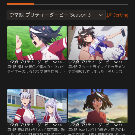
ウマ娘 プリティーダービー Season 3
Sorting
ウマ娘 プリティーダービー Season 3 第01話
ウマ娘 プリティーダービー Season 3 第02話
第1話 憧れた景色／憧れのトウカイ
第2話 スタートライン／ドゥラメン
テイオーのようなウマ娘を目指し
テに惨敗してしまったキタサンは、
て、トレセン学園に入学したキタサ
自信を失い落ち込んだ日々を過ごし
ンブラック。テイオーと同じチーム
ていた。テイオーのようなキラキラ
＜スピカ＞に加入し、デビューから
輝くウマ娘になれないかもしれな
無傷の3連勝で勢いに乗るキタサン
い……そんな気持ちを抱いたまま、
は、無敗の三冠ウマ娘へ向けて『皐
トレーニングを続けるキタサン。そ
月賞』に出走する！
んなある日、キタサンの耳にあるニ
ュースが飛び込む。
ウマ娘 プリティーダービー Season 3 第03話
ウマ娘 プリティーダービー Season 3 第04話
第3話 夢は終わらない／菊花賞に勝
第4話 あたしだけの輝き／直近のレ
ったキタサンは有マ記念に出走する
ースで2着、3着と惜敗の続いたキタ