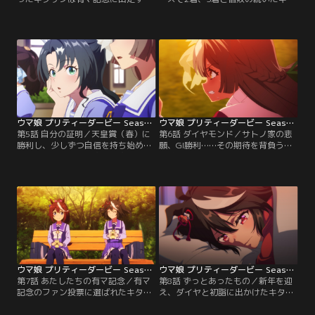
ことに。憧れのレースに出られると
サン。自分にはレースに勝ち切るた
喜ぶその一方で、ゴールドシップは
めの何かが足りないと思い悩み、ナ
柄にもなく思いつめた様子でいた。
イスネイチャに相談していると、ひ
レースも差し迫った冬のある日、突
ょんなことから自分の長所は丈夫な
如記者会見を開いたゴールドシップ
体だと気付く。早速トレーナーに頼
は驚きの発表をする。
み込み、キタサンはかつてない猛特
訓を始めるが……。
ウマ娘 プリティーダービー Season 3 第05話
ウマ娘 プリティーダービー Season 3 第06話
第5話 自分の証明／天皇賞（春）に
第6話 ダイヤモンド／サトノ家の悲
勝利し、少しずつ自信を持ち始めた
願、GI勝利……その期待を背負うウ
キタサン。しかし、次走の宝塚記念
マ娘・サトノダイヤモンドは、十分
にドゥラメンテも出走するというニ
な素質と実力を持ちながらも、あと
ュースを耳にし、せっかくの自信が
少しのところで勝ちきれないレース
揺らいでしまう。＜スピカ＞のメン
が続いていた。『サトノのウマ娘は
バーに背中を押され、前向きな気持
GIに勝てない』--そんな言葉に抗お
ちを取り戻すキタサンだったが、ド
うと、ダイヤはジンクス破りの特訓
ゥラメンテとばったり鉢合わせてし
を始める。
まい--。
ウマ娘 プリティーダービー Season 3 第07話
ウマ娘 プリティーダービー Season 3 第08話
第7話 あたしたちの有マ記念／有マ
第8話 ずっとあったもの／新年を迎
記念のファン投票に選ばれたキタサ
え、ダイヤと初詣に出かけたキタサ
ンとダイヤ。ふたりは幼い頃に見た
ン。ダイヤの願いが、凱旋門賞に勝
トウカイテイオーの有マ記念に感動
利して日本のウマ娘界に貢献したい