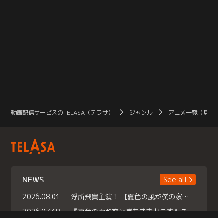
動画配信サービスのTELASA（テラサ）
ジャンル
アニメ一覧（見放
NEWS
See all
2026.08.01
浮所飛貴主演！ 【夏色の風が僕の家にやってきた】 本日よりテラサで独占配信スタート！
2026.07.18
『夏色の雲が恋と嵐をまきおこす』スペシャルメイキング 【Part1】2026年７月18日（土）23時30分～配信スタート！話題のシーンの裏側を大公開！豪華キャスト大集合！ 『武宮家 真夏の家族会議』開催！