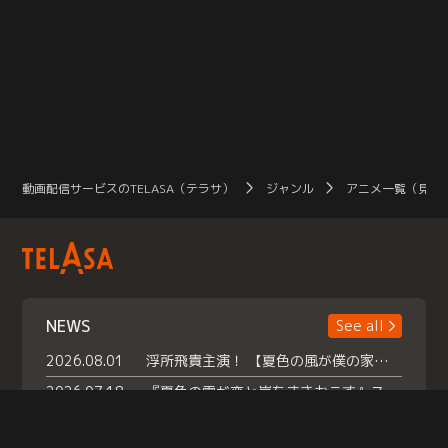
動画配信サービスのTELASA（テラサ）
ジャンル
アニメ一覧（見放
NEWS
See all
2026.08.01
浮所飛貴主演！ 【夏色の風が僕の家にやってきた】 本日よりテラサで独占配信スタート！
2026.07.18
『夏色の雲が恋と嵐をまきおこす』スペシャルメイキング 【Part1】2026年７月18日（土）23時30分～配信スタート！話題のシーンの裏側を大公開！豪華キャスト大集合！ 『武宮家 真夏の家族会議』開催！
2026.07.15
救命医・遥（今田）の《心揺さぶる過去》や、 麻酔科医・権野（船越英一郎）の《謎多きプライベート》など… 《知られざるエピソード》を独占配信！