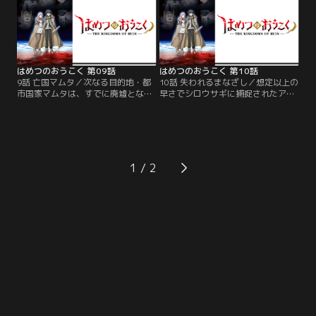
べく、必死に言葉をかける。想いが
諜報局局長・シロウサギは、自らア
平行線を辿る中、謎の集団が2人に
ドニスの行方を追っていた。
迫りつつあった。
はめつのおうこく 第09話
はめつのおうこく 第10話
9話 亡国マムタ／次なる目的地・都
10話 失われるまなざし／想定以上の
市国家マムタは、すでに廃墟となっ
早さでシロウサギに捕捉されたアド
ていた。危険であっても正義感で先
ニスとドロカ。不気味な雰囲気を漂
走るドロカを見て、その危機感のな
わせるその刺客は、銃撃をものとも
さに怒るアドニスは、仕方なく1人
しないほどの反応速度と超人的な身
で謎の嬌声が響くホテルを探索す
体能力でアドニスを圧倒する。わず
る。こっそりあとをつけるドロカだ
かにできたシロウサギの隙を突くド
ったが、2人がそこで見たもの
ロカは、愛の魔法「束縛」を試みる
1
は！？
が…。