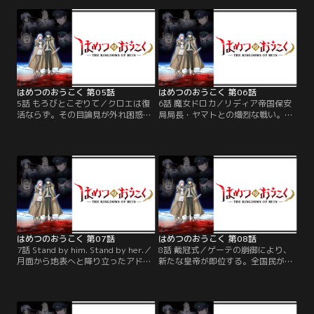
に任せ、様々な術式を展開する。一
秘を語るのだった。自身の記述式召
方、帝国軍はかつて魔女狩りの際に
喚魔法で、クロエが蘇る…。愛する
魔法を無効化した、魔法光子抑制装
人を取り戻すための鍵となった魔女
置を再起動させようとしていた。
の愛弟子は、復活の儀式に臨む。
はめつのおうこく 第05話
はめつのおうこく 第06話
5話 もろびとこぞりて／クロエは復
6話 魔女ドロカ／リディア帝国保安
活ならず。その目論見が外れ困惑を
局局長・ヤマトとの熾烈な戦い。ア
隠せない魔女たちは、口々にアドニ
ドニスの絶体絶命の危機を救ったの
スを非難する。だがアドニスの決意
は、ドロカの愛の魔法「束縛」だっ
は固く、オフィーリアは剥き出しの
た。周囲の動きを封じたドロカは、
敵意と本性をあらわに…。そんな
「仲直り」を提案する。戯言のよう
中、魔女の国に異常事態が発生。謎
な提案に激昂する両者を尻目に、そ
の光が浮かび、招かれざる客がやっ
れでも信念を貫くドロカだが…！？
てくる！
はめつのおうこく 第07話
はめつのおうこく 第08話
7話 Stand by him. Stand by her.／
8話 戴冠式／ゲーテの崩御により、
月面から地表へと降り立ったアドニ
新たな皇帝が即位する。全国民が注
スとドロカ。復讐のためなら自身を
目する中、スポットライトを浴びて
含めあらゆる犠牲を厭わないアドニ
ステージに登場したのは王妃だった
スのやり方に納得できないドロカ
ドロテーア。新皇帝となる彼女が、
は、なんとしても負の連鎖を止める
そこで見せたものとは……。一方、