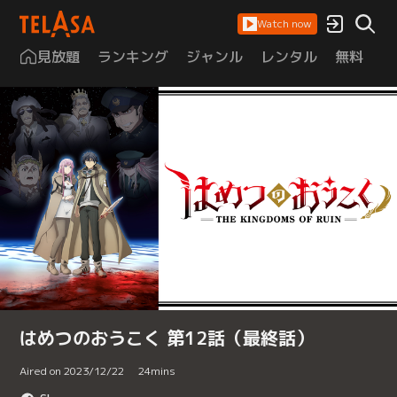
Watch now
見放題
ランキング
ジャンル
レンタル
無料
は
はめつのおうこく 第12話（最終話）
Aired on 2023/12/22
24
mins