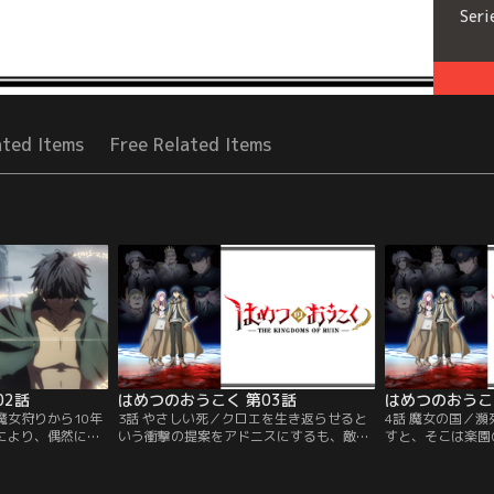
Seri
ated Items
Free Related Items
02話
はめつのおうこく 第03話
はめつのおうこ
魔女狩りから10年
3話 やさしい死／クロエを生き返らせると
4話 魔女の国／
カにより、偶然にも
いう衝撃の提案をアドニスにするも、敵の
すと、そこは楽園
ドニス。羽根筆を
狙撃で倒れたドロカ。一縷の望みが潰えた
長であるオフィー
述式召喚魔法によ
アドニスは怒りに任せ、様々な術式を展開
出や魔女の神秘を
禍をもたらす。
する。一方、帝国軍はかつて魔女狩りの際
述式召喚魔法で、