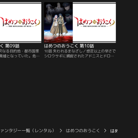
の鍵となった魔女の愛弟
中、魔女の国に異常事態が発生。謎の光が
に臨む。
浮かび、招かれざる客がやってくる！
く 第09話
はめつのおうこく 第10話
／次なる目的地・都市国家
10話 失われるまなざし／想定以上の早さで
廃墟となっていた。危険
シロウサギに捕捉されたアドニスとドロ
で先走るドロカを見て、
カ。不気味な雰囲気を漂わせるその刺客
に怒るアドニスは、仕方
は、銃撃をものともしないほどの反応速度
声が響くホテルを探索す
と超人的な身体能力でアドニスを圧倒す
をつけるドロカだった
る。わずかにできたシロウサギの隙を突く
見たものは！？
ドロカは、愛の魔法「束縛」を試みる
が…。
ファンタジー一覧（レンタル）
はめつのおうこく
はめつのおうこ