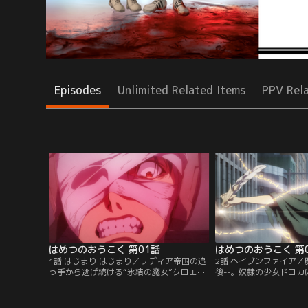
Episodes
Unlimited Related Items
PPV Rel
はめつのおうこく 第01話
はめつのおうこく 第
1話 はじまり はじまり／リディア帝国の追
2話 ヘイブンファイア／
っ手から逃げ続ける“氷結の魔女”クロエと
後--。奴隷の少女ドロ
その弟子アドニス。よき隣人だった魔女は
封印から解き放たれたア
今や人類の敵と見做され、2人は平穏な生
奪還したアドニスは、記
活を求め魔女に寛容な国を探していた。逃
って帝国首都に混乱と災