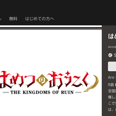
ル
無料
はじめての方へ
は
Aire
Are
8話
全国
場し
こで
は、