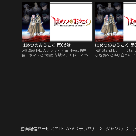
亡生活の中、2人は互いの“想い”を吐露す
「さて殺すか。国民全員
るも、突然謎の力に包まれ…！？
べく、人類への蹂躙を開
はめつのおうこく 第06話
はめつのおうこく 第
6話 魔女ドロカ／リディア帝国保安局局
7話 Stand by him. Sta
長・ヤマトとの熾烈な戦い。アドニスの絶
ら地表へと降り立ったア
体絶命の危機を救ったのは、ドロカの愛の
復讐のためなら自身を含
魔法「束縛」だった。周囲の動きを封じた
厭わないアドニスのやり
ドロカは、「仲直り」を提案する。戯言の
ドロカは、なんとしても
ような提案に激昂する両者を尻目に、それ
べく、必死に言葉をかけ
でも信念を貫くドロカだが…！？
を辿る中、謎の集団が2
た。
動画配信サービスのTELASA（テラサ）
ジャンル