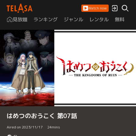
Watch now
見放題
ランキング
ジャンル
レンタル
無料
は
はめつのおうこく 第07話
Aired on 2023/11/17
24
mins