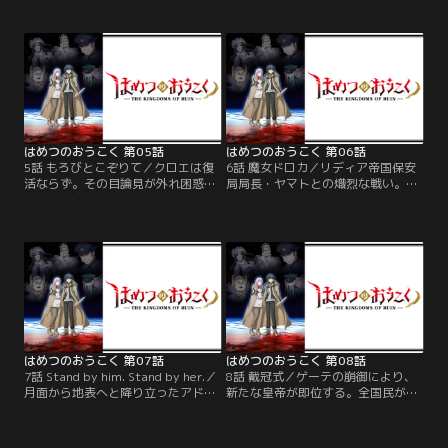
一縷の望みが潰えたアドニスは怒り
アは、クロエとの思い出や魔女の神
に任せ、様々な術式を展開する。一
秘を語るのだった。自身の記述式召
方、帝国軍はかつて魔女狩りの際に
喚魔法で、クロエが蘇る…。愛する
魔法を無効化した、魔法光子抑制装
人を取り戻すための鍵となった魔女
置を再起動させようとしていた。
の愛弟子は、復活の儀式に臨む。
はめつのおうこく 第05話
はめつのおうこく 第06話
5話 もろびとこぞりて／クロエは復
6話 魔女ドロカ／リディア帝国保安
活ならず。その目論見が外れ困惑を
局局長・ヤマトとの熾烈な戦い。ア
隠せない魔女たちは、口々にアドニ
ドニスの絶体絶命の危機を救ったの
スを非難する。だがアドニスの決意
は、ドロカの愛の魔法「束縛」だっ
は固く、オフィーリアは剥き出しの
た。周囲の動きを封じたドロカは、
敵意と本性をあらわに…。そんな
「仲直り」を提案する。戯言のよう
中、魔女の国に異常事態が発生。謎
な提案に激昂する両者を尻目に、そ
の光が浮かび、招かれざる客がやっ
れでも信念を貫くドロカだが…！？
てくる！
はめつのおうこく 第07話
はめつのおうこく 第08話
7話 Stand by him. Stand by her.／
8話 戴冠式／ゲーテの崩御により、
月面から地表へと降り立ったアドニ
新たな皇帝が即位する。全国民が注
スとドロカ。復讐のためなら自身を
目する中、スポットライトを浴びて
含めあらゆる犠牲を厭わないアドニ
ステージに登場したのは王妃だった
スのやり方に納得できないドロカ
ドロテーア。新皇帝となる彼女が、