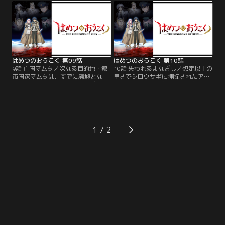
は、なんとしても負の連鎖を止める
そこで見せたものとは……。一方、
べく、必死に言葉をかける。想いが
諜報局局長・シロウサギは、自らア
平行線を辿る中、謎の集団が2人に
ドニスの行方を追っていた。
迫りつつあった。
はめつのおうこく 第09話
はめつのおうこく 第10話
9話 亡国マムタ／次なる目的地・都
10話 失われるまなざし／想定以上の
市国家マムタは、すでに廃墟となっ
早さでシロウサギに捕捉されたアド
ていた。危険であっても正義感で先
ニスとドロカ。不気味な雰囲気を漂
走るドロカを見て、その危機感のな
わせるその刺客は、銃撃をものとも
さに怒るアドニスは、仕方なく1人
しないほどの反応速度と超人的な身
で謎の嬌声が響くホテルを探索す
体能力でアドニスを圧倒する。わず
る。こっそりあとをつけるドロカだ
かにできたシロウサギの隙を突くド
ったが、2人がそこで見たもの
ロカは、愛の魔法「束縛」を試みる
1
は！？
が…。