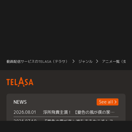
動画配信サービスのTELASA（テラサ）
ジャンル
アニメ一覧（見放
NEWS
See all
2026.08.01
浮所飛貴主演！ 【夏色の風が僕の家にやってきた】 本日よりテラサで独占配信スタート！
2026.07.18
『夏色の雲が恋と嵐をまきおこす』スペシャルメイキング 【Part1】2026年７月18日（土）23時30分～配信スタート！話題のシーンの裏側を大公開！豪華キャスト大集合！ 『武宮家 真夏の家族会議』開催！
2026.07.15
救命医・遥（今田）の《心揺さぶる過去》や、 麻酔科医・権野（船越英一郎）の《謎多きプライベート》など… 《知られざるエピソード》を独占配信！