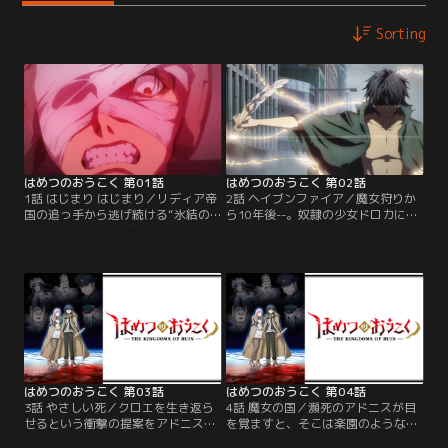
Sorting
はめつのおうこく 第01話
はめつのおうこく 第02話
1話 はじまり はじまり／リディア帝
2話 ヘイブンファイア／魔女狩りか
国の追っ手から逃げ続ける“氷結の
ら10年後--。奴隷の少女ドロカによ
魔女”クロエとその弟子アドニス。
り、偶然にも封印から解き放たれた
よき隣人だった魔女は今や人類の敵
アドニス。羽根筆を奪還したアドニ
と見做され、2人は平穏な生活を求
スは、記述式召喚魔法によって帝国
め魔女に寛容な国を探していた。逃
首都に混乱と災禍をもたらす。「さ
亡生活の中、2人は互いの“想い”を
て殺すか。国民全員」。復讐を果た
吐露するも、突然謎の力に包ま
すべく、人類への蹂躙を開始す
れ…！？
る…。
はめつのおうこく 第03話
はめつのおうこく 第04話
3話 やさしい死／クロエを生き返ら
4話 魔女の国／瀕死のアドニスが目
せるという衝撃の提案をアドニスに
を覚ますと、そこは楽園のような
するも、敵の狙撃で倒れたドロカ。
「魔女の国」。長であるオフィーリ