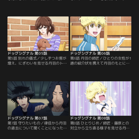
意味する「サンジュ」という名前が
コリーの愛犬・リコシェが、散歩中
付けられた。無事に名前が決まり、
に車やバイクが通りかかるとその場
ようやく丹羽のトレーニングを受け
でグルグル回り出してしまって、危
られることに。しかし未祐のコマン
険なので止めさせたいという。丹羽
ドを聞く様子が見受けられずトレー
は、三宅さんが夫と娘の3人家族で
ニングに集中できていないサンジ
あることを知り、家族全員そろって
ュ。そんなふるまいを見た丹羽は、
のトレーニングが必要だと言う。と
サンジュがそろそろ“去勢手術”を考
ころが三宅さんの表情は思いつめて
える時期にあることを…。
いるようで…。
ドッグシグナル 第05話
ドッグシグナル 第06話
第5話 別れの儀式／少しずつお客が
第6話 丹羽の師匠／ひとりの女性が1
増え、にぎわいを見せる丹羽のトレ
通の紹介状を携えて丹羽のもとにや
ーニング教室。この日カウンセリン
ってきた。その紹介状の差出人は
グにやってきたのは、おどおどした
「藤原愛犬訓練所」の所長・藤原だ
様子のミニチュアダックスフンドの
った。丹羽はひどく動揺し、お客の
ココと、飼い主の小塚さん。家を空
応対も充分せぬまま部屋に閉じこも
けようとするとココが鳴き出してパ
ってしまう。以前、未祐たちが出か
ニック状態になってしまい、留守番
けたディスクドッグの大会の会場で
ができない状態に悩んでいた。
丹羽に声をかけていたあやしげな風
貌の男が藤原ではないかと勘づいた
未祐。
ドッグシグナル 第07話
ドッグシグナル 第08話
第7話 守りたいもの／律佳から丹羽
第8話 ひとりじめ／師匠・藤原との
の過去について聞くことになった未
対立から立ち直る様子を見せる丹羽
祐。丹羽が子どもの頃に、父親と愛
と、あらためて、なりたいドッグト
犬を失ったこと。律佳や鈴之介とと
レーナー像を胸に目標を定めた未