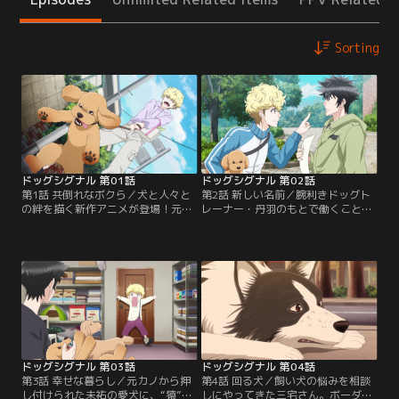
Sorting
ドッグシグナル 第01話
ドッグシグナル 第02話
第1話 共倒れなボクら／犬と人々と
第2話 新しい名前／腕利きドッグト
の絆を描く新作アニメが登場！元カ
レーナー・丹羽のもとで働くことに
ノから押し付けられた愛犬の世話に
なった主人公・佐村未祐は、さっそ
手を焼く主人公・佐村未祐（さむ
く丹羽が代表を務めているトレーニ
ら・みゆ）。ある日、腕利きのドッ
ング教室「プラウドドッグ」を訪ね
グトレーナー・丹羽眞一郎（にわ・
る。そこで未祐が出会ったのは、丹
しんいちろう）に窮地を救われる。
羽の幼なじみでトリマーの泉律佳だ
これまで優柔不断に生きてきた未祐
った。「プラウドドッグ」の大家で
だったが、丹羽との運命的な出会い
もある律佳は、能力はあるのに働こ
をきっかけに、犬と触れあう面白さ
うとしない丹羽に対していらだちを
やドッグトレーナーという…。
隠さずにいた。
ドッグシグナル 第03話
ドッグシグナル 第04話
第3話 幸せな暮らし／元カノから押
第4話 回る犬／飼い犬の悩みを相談
し付けられた未祐の愛犬に、“猿”を
しにやってきた三宅さん。ボーダー