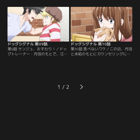
もに通った動物専門学校で敬愛する
祐。2人が働くトレーニング教室に
師匠・藤原誠二（ふじわら・せい
新しいお客がやってきた。ダルメシ
じ）に出会い、理想のドッグトレー
アンの久美（くみ）を連れた、飼い
ナーを目指して腕を磨いていたこ
主の角田（かどた）さん。久美が、
と。そして、その藤原が丹羽の身を
自宅でインターホンが鳴るたびに激
守るためとはいえ、犬に体罰を与え
しく吠えて鳴き止まず…。
てしまい2人が決別したこと…。
ドッグシグナル 第09話
ドッグシグナル 第10話
第9話 サンジュ、おすわり！／ドッ
第10話 食べないワケ／この日、丹羽
グトレーナー・丹羽のもとで、江口
と未祐のもとにカウンセリングにや
さんのレオ、小塚さんのココといっ
ってきたのは、3歳のヨークシャー
しょにトレーニングを受けているサ
テリア・はなと、飼い主の浅沼さ
ンジュ。「おすわり」や「フセ」な
ん。はなが食事のときにごはんを部
ど飼い主からのコマンドを順調にク
屋のあちこちに隠してしまう行為を
リアしていくレオやココとくらべ、
やめさせたいという。丹羽はその原
いまだに一度もコマンドを聞いてく
因を、一緒に暮らす幼い双子の娘た
1
れないサンジュに未祐は焦りをつの
ちに食べ物を取られたくないからで
らせていた。丹羽がアドバイスしよ
はないかと推測。解決法として、は
うとするも…。
なの食事の回数を…。