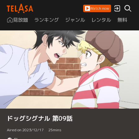
Watch now
見放題
ランキング
ジャンル
レンタル
無料
は
ドッグシグナル 第09話
Aired on 2023/12/17
25
mins