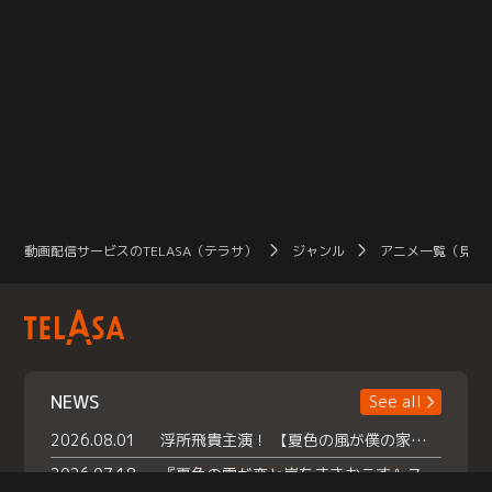
動画配信サービスのTELASA（テラサ）
ジャンル
アニメ一覧（見放
NEWS
See all
2026.08.01
浮所飛貴主演！ 【夏色の風が僕の家にやってきた】 本日よりテラサで独占配信スタート！
2026.07.18
『夏色の雲が恋と嵐をまきおこす』スペシャルメイキング 【Part1】2026年７月18日（土）23時30分～配信スタート！話題のシーンの裏側を大公開！豪華キャスト大集合！ 『武宮家 真夏の家族会議』開催！