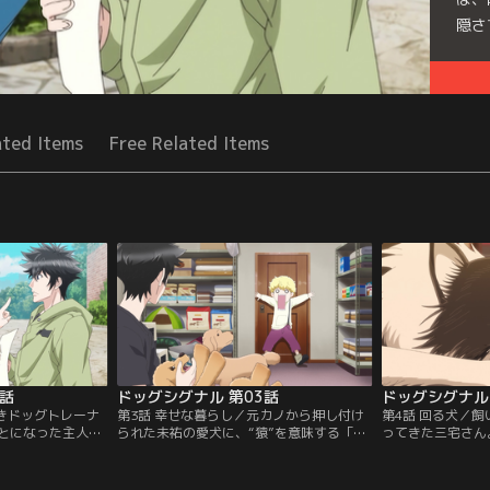
隠さ
Seri
ated Items
Free Related Items
2話
ドッグシグナル 第03話
ドッグシグナル 
利きドッグトレーナ
第3話 幸せな暮らし／元カノから押し付け
第4話 回る犬／
とになった主人
られた未祐の愛犬に、“猿”を意味する「サ
ってきた三宅さん
く丹羽が代表を務
ンジュ」という名前が付けられた。無事に
犬・リコシェが、
室「プラウドドッ
名前が決まり、ようやく丹羽のトレーニン
りかかるとその場
祐が出会ったの
グを受けられることに。しかし未祐のコマ
まって、危険なの