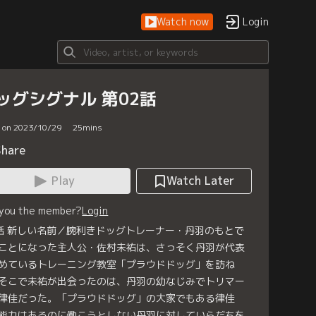
Watch now
Login
ッグシグナル 第02話
d on 2023/10/29
25
mins
Share
Play
Watch Later
 you the member?
Login
話 新しい名前／腕利きドッグトレーナー・丹羽のもとで
ことになった主人公・佐村未祐は、さっそく丹羽が代表
めているトレーニング教室「プラウドドッグ」を訪ね
そこで未祐が出会ったのは、丹羽の幼なじみでトリマー
律佳だった。「プラウドドッグ」の大家でもある律佳
能力はあるのに働こうとしない丹羽に対していらだちを