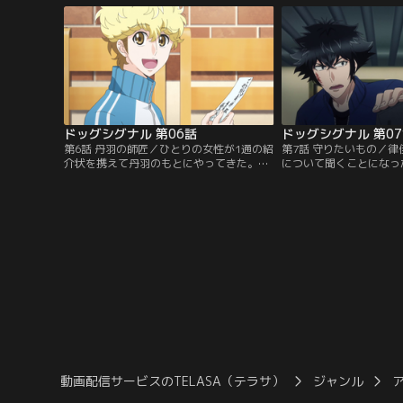
しんいちろう）に窮地を救われる。これま
は、丹羽の幼なじみでト
で優柔不断に生きてきた未祐だったが、丹
った。「プラウドドッグ
羽との運命的な出会いをきっかけに、犬と
律佳は、能力はあるのに
触れあう面白さやドッグトレーナーとい
羽に対していらだちを隠
う…。
ドッグシグナル 第06話
ドッグシグナル 第0
第6話 丹羽の師匠／ひとりの女性が1通の紹
第7話 守りたいもの／
介状を携えて丹羽のもとにやってきた。そ
について聞くことになっ
の紹介状の差出人は「藤原愛犬訓練所」の
どもの頃に、父親と愛犬
所長・藤原だった。丹羽はひどく動揺し、
佳や鈴之介とともに通っ
お客の応対も充分せぬまま部屋に閉じこも
敬愛する師匠・藤原誠二
ってしまう。以前、未祐たちが出かけたデ
じ）に出会い、理想のド
ィスクドッグの大会の会場で丹羽に声をか
目指して腕を磨いていた
けていたあやしげな風貌の男が藤原ではな
の藤原が丹羽の身を守る
いかと勘づいた未祐。
に体罰を与えてしまい2
と…。
動画配信サービスのTELASA（テラサ）
ジャンル