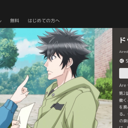
ル
無料
はじめての方へ
ド
Aire
Are
第2
働く
を務
る。
の泉
は、