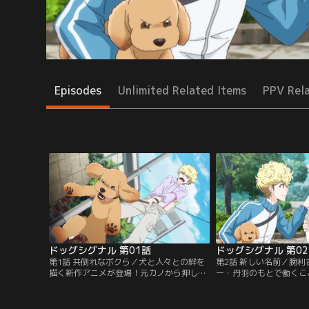
Episodes
Unlimited Related Items
PPV Rel
ドッグシグナル 第01話
ドッグシグナル 第0
第1話 共倒れなボクら／犬と人々との絆を
第2話 新しい名前／腕
描く新作アニメが登場！元カノから押し付
ー・丹羽のもとで働くこ
けられた愛犬の世話に手を焼く主人公・佐
公・佐村未祐は、さっそ
村未祐（さむら・みゆ）。ある日、腕利き
めているトレーニング教
のドッグトレーナー・丹羽眞一郎（にわ・
グ」を訪ねる。そこで未