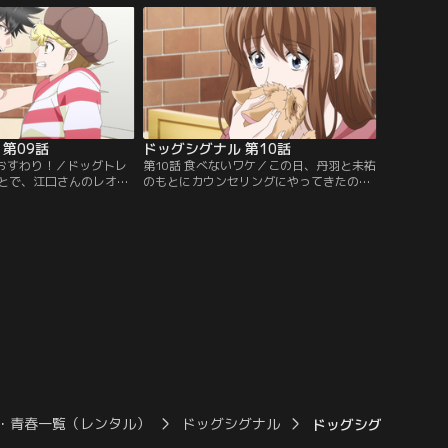
が夫と娘の3人家族であ
を空けようとするとココが鳴き出してパニ
族全員そろってのトレー
ック状態になってしまい、留守番ができな
言う。ところが三宅さん
い状態に悩んでいた。
ているようで…。
第09話
ドッグシグナル 第10話
、おすわり！／ドッグトレ
第10話 食べないワケ／この日、丹羽と未祐
とで、江口さんのレオ、
のもとにカウンセリングにやってきたの
いっしょにトレーニング
は、3歳のヨークシャーテリア・はなと、
ジュ。「おすわり」や
飼い主の浅沼さん。はなが食事のときにご
主からのコマンドを順調
はんを部屋のあちこちに隠してしまう行為
レオやココとくらべ、い
をやめさせたいという。丹羽はその原因
ンドを聞いてくれないサ
を、一緒に暮らす幼い双子の娘たちに食べ
りをつのらせていた。丹
物を取られたくないからではないかと推
ようとするも…。
測。解決法として、はなの食事の回数
を…。
・青春一覧（レンタル）
ドッグシグナル
ドッグシグナル 第02