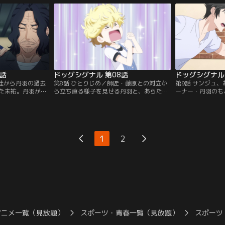
リマーの泉律佳だ
ンドを聞く様子が見受けられずトレーニン
丹羽は、三宅さん
」の大家でもある
グに集中できていないサンジュ。そんなふ
ることを知り、家
働こうとしない丹
るまいを見た丹羽は、サンジュがそろそ
ニングが必要だと
さずにいた。
ろ“去勢手術”を考える時期にあること
の表情は思いつめ
を…。
7話
ドッグシグナル 第08話
ドッグシグナル 
律佳から丹羽の過去
第8話 ひとりじめ／師匠・藤原との対立か
第9話 サンジュ
た未祐。丹羽が子
ら立ち直る様子を見せる丹羽と、あらため
ーナー・丹羽のも
を失ったこと。律
て、なりたいドッグトレーナー像を胸に目
小塚さんのココと
た動物専門学校で
標を定めた未祐。2人が働くトレーニング
を受けているサン
（ふじわら・せい
教室に新しいお客がやってきた。ダルメシ
「フセ」など飼い
ッグトレーナーを
アンの久美（くみ）を連れた、飼い主の角
にクリアしていく
こと。そして、そ
田（かどた）さん。久美が、自宅でインタ
まだに一度もコマ
1
2
ためとはいえ、犬
ーホンが鳴るたびに激しく吠えて鳴き止ま
ンジュに未祐は焦
人が決別したこ
ず…。
羽がアドバイスし
アニメ一覧（見放題）
スポーツ・青春一覧（見放題）
スポーツ