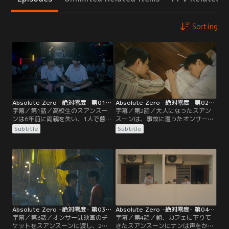
Sorting
Absolute Zero -絶対零度- 第01話／字幕
Absolute Zero -絶対零度- 第02話／字幕
字幕／第1話／高校生のスアンスー
字幕／第2話／大人になったスアン
ンは6年前に両親を失い、1人で暮ら
スーンは、事故に遭ったオンサーが
してきた。ある日、スアンスーンは
意識を取り戻すのを病室で待ってい
Subtitle
Subtitle
隣の部屋に引っ越してきた男と話す
た。いったん帰宅することにしたス
が、自分の誕生日を男が知っている
アンスーンは、タクシーに乗ってオ
ことに驚く。そんな中、映画館に行
ンサーの無事を祈るが、タクシーを
ったスアンスーンは、別の高校に通
降りたあとに、なぜか高校生のオン
うオンサーと出会い、一緒に映画を
サーと出会う。高校生のオンサーは
見る。スアンスーンが帰宅すると、
スアンスーンを怪しいと思いながら
隣室の男はすでに姿を消していた。
も放っておけず、警察に連れてい
く。
Absolute Zero -絶対零度- 第03話／字幕
Absolute Zero -絶対零度- 第04話／字幕
字幕／第3話／オンサーは映画のチ
字幕／第4話／朝、カフェに下りて
ケットをスアンスーンに渡し、2人
きたスアンスーンにナンは声をかけ