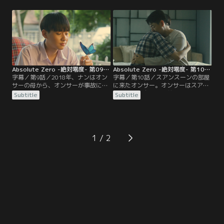
アンスーンの隣の席で映画を見る。
まっていないがルームメートは見つ
上映後、初めて互いに名前を教える
かったと話す。そんな中、オンサー
2人。後日、オンサーは1人で映画館
たちの高校卒業を祝うパーティーが
に行ってG列8番のチケットを買う。
ナンのカフェで開かれ、オンサーた
そんな中、オンサーが通う高校では
ちは、離れ離れになるのが寂しいと
屋外上映会が開かれる。
言う友人のオームを励ます。
Absolute Zero -絶対零度- 第09話／字幕
Absolute Zero -絶対零度- 第10話／字幕
字幕／第9話／2018年、ナンはオン
字幕／第10話／スアンスーンの部屋
サーの母から、オンサーが事故に遭
に来たオンサー。オンサーはスアン
ったと聞いてショックを受ける。
スーンに、自分の名前がオンサーで
Subtitle
Subtitle
2008年、オンサーはポケットに映画
あることや、事実を教えるには条件
のチケットが入っているのを見つ
があることを話す。さらにオンサー
け、1人で映画館に向かう。すると
は、ある方法で大人のスアンスーン
そこにはスアンスーンの姿が…。そ
に手紙を残す。そんな中、オンサー
の後、オンサーはナンに、スアンス
が通う高校では屋外上映会の日を迎
1
ーンという人を知っているかと尋ね
える。一緒に映画を見る人のことを
る。ナンの答えは…？
ナーから尋ねられたオンサーは…？