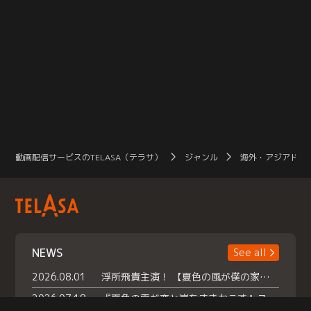
動画配信サービスのTELASA（テラサ）
ジャンル
海外・アジアドラ
NEWS
See all
2026.08.01
浮所飛貴主演！ 【夏色の風が僕の家にやってきた】 本日よりテラサで独占配信スタート！
2026.07.18
『夏色の雲が恋と嵐をまきおこす』スペシャルメイキング 【Part1】2026年７月18日（土）23時30分～配信スタート！話題のシーンの裏側を大公開！豪華キャスト大集合！ 『武宮家 真夏の家族会議』開催！