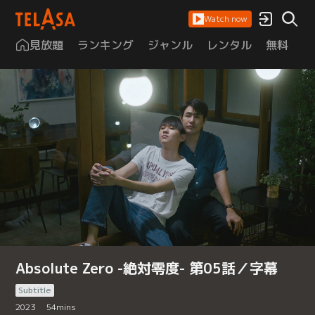
Watch now
見放題
ランキング
ジャンル
レンタル
無料
は
Absolute Zero -絶対零度- 第05話／字幕
Subtitle
2023
54
mins