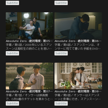
で映画を見に行く約束をするが、ス
る。昨日、オンサーとケンカしたの
Subtitle
Subtitle
アンスーンの気持ちが分からず、友
かと尋ねられたスアンスーンは…？
達のナーに相談する。スアンスーン
その日の午後、友人たちと下校する
は、カフェのオーナーのナンに仕事
オンサーを、スアンスーンが迎えに
を教えてもらい、カフェで働くこと
行く。ナンのカフェから引っ越しす
に。ある夜、オンサーはスアンスー
ることに決めたスアンスーンは新し
ンの部屋のテレビを修理して、2人
い部屋に住み始め、隣の部屋に住む
で映画のDVDを鑑賞する。
高校生に話しかける。
Absolute Zero -絶対零度- 第05話／字幕
Absolute Zero -絶対零度- 第06話／字幕
字幕／第5話／2008年にいるスアン
字幕／第6話／スアンスーンは、オ
スーンは高校生の時のことを思い出
ンサーに宛てて書いた手紙をDVD店
しながら、オンサーと一緒に過ごせ
のおじいさんに預ける。後日、隣の
Subtitle
Subtitle
る時間はあとどのくらいかと考え
部屋に住む高校生と話したあとに違
る。そんな中、オンサーと友人たち
和感を覚えたスアンスーンは、タク
は、勉強を教えてくれたお礼として
シーに乗って、ある場所に向かう。
スアンスーンを食事に誘い、感謝の
そんな中、オンサーはスアンスーン
気持ちを伝える。後日、オンサーは
に会うため、アパートやカフェに行
スアンスーンに“連れていきたい所
くが、スアンスーンを見つけられず
がある”と言うが…。
泣きだしてしまう。
Absolute Zero -絶対零度- 第07話／字幕
Absolute Zero -絶対零度- 第08話／字幕
字幕／第7話／オンサーは映画館
字幕／第8話／オンサーはスアンス
で、G列9番のチケットを買おうとす
ーンと食事に行き、スアンスーンの
る高校生のスアンスーンに声をかけ
高校卒業後の夢について聞く。後日
Subtitle
Subtitle
る。オンサーもチケットを買い、ス
オンサーはナンに、引っ越し先は決