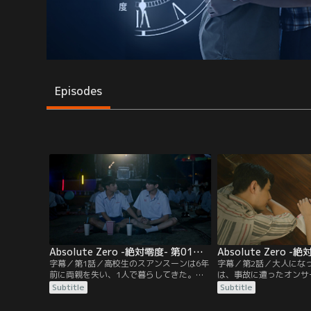
Episodes
Absolute Zero -絶対零度- 第01話／字幕
字幕／第1話／高校生のスアンスーンは6年
字幕／第2話／大人にな
前に両親を失い、1人で暮らしてきた。あ
は、事故に遭ったオンサ
る日、スアンスーンは隣の部屋に引っ越し
すのを病室で待っていた
Subtitle
Subtitle
てきた男と話すが、自分の誕生日を男が知
ることにしたスアンスー
っていることに驚く。そんな中、映画館に
乗ってオンサーの無事を