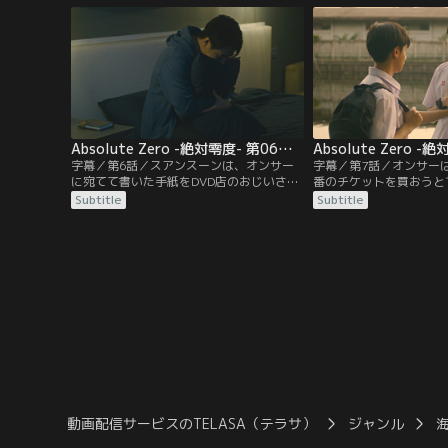
行ったスアンスーンは、別の高校に通うオ
を降りたあとに、なぜか
ンサーと出会い、一緒に映画を見る。スア
と出会う。高校生のオン
ンスーンが帰宅すると、隣室の男はすでに
ンを怪しいと思いながら
姿を消していた。
警察に連れていく。
Absolute Zero -絶対零度- 第06話／字幕
字幕／第6話／スアンスーンは、オンサー
字幕／第7話／オンサー
に宛てて書いた手紙をDVD店のおじいさん
番のチケットを買おうと
に預ける。後日、隣の部屋に住む高校生と
ンスーンに声をかける。
Subtitle
Subtitle
話したあとに違和感を覚えたスアンスーン
トを買い、スアンスーン
は、タクシーに乗って、ある場所に向か
見る。上映後、初めて互
う。そんな中、オンサーはスアンスーンに
2人。後日、オンサーは
会うため、アパートやカフェに行くが、ス
てG列8番のチケットを
アンスーンを見つけられず泣きだしてしま
ンサーが通う高校では屋
う。
る。
動画配信サービスのTELASA（テラサ）
ジャンル