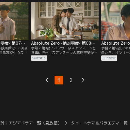
高校生のオンサー
事を教えてもらい、カフェで働くことに。
に行く。ナンのカ
サーはスアンスー
ある夜、オンサーはスアンスーンの部屋の
とに決めたスアン
も放っておけず、
テレビを修理して、2人で映画のDVDを鑑
み始め、隣の部屋
賞する。
る。
Absolute Zero -絶対零度- 第07話／字幕
Absolute Zero -絶対零度- 第08話／字幕
は映画館で、G列9
字幕／第8話／オンサーはスアンスーンと
字幕／第9話／20
する高校生のスア
食事に行き、スアンスーンの高校卒業後の
母から、オンサー
オンサーもチケッ
夢について聞く。後日オンサーはナンに、
ショックを受ける
Subtitle
Subtitle
の隣の席で映画を
引っ越し先は決まっていないがルームメー
ケットに映画のチ
いに名前を教える
トは見つかったと話す。そんな中、オンサ
見つけ、1人で映
1人で映画館に行っ
ーたちの高校卒業を祝うパーティーがナン
こにはスアンスー
買う。そんな中、オ
のカフェで開かれ、オンサーたちは、離れ
ンサーはナンに、
1
2
外上映会が開かれ
離れになるのが寂しいと言う友人のオーム
知っているかと尋
を励ます。
海外・アジアドラマ一覧（見放題）
タイ・ドラマ＆バラエティ一覧