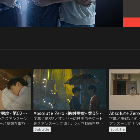
Absolute Zero -絶対零度- 第02話／字幕
Absolute Zero -絶対零度- 第03話／字幕
ったスアンスーン
字幕／第3話／オンサーは映画のチケット
字幕／第4話／朝
ーが意識を取り戻
をスアンスーンに渡し、2人で映画を見に
アンスーンにナン
。いったん帰宅す
行く約束をするが、スアンスーンの気持ち
ンサーとケンカし
Subtitle
Subtitle
ンは、タクシーに
が分からず、友達のナーに相談する。スア
ンスーンは…？そ
祈るが、タクシー
ンスーンは、カフェのオーナーのナンに仕
下校するオンサー