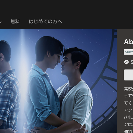
ル
無料
はじめての方へ
Ab
Subt
高校
って
てく
アン
され
ンは
通わ