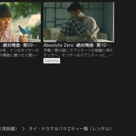
フェから引っ越しするこ
スアンスーンを食事に誘い、感謝の気持ち
スーンは新しい部屋に住
を伝える。後日、オンサーはスアンスーン
に住む高校生に話しかけ
に“連れていきたい所がある”と言うが…。
Absolute Zero -絶対零度- 第09話／字幕
Absolute Zero -絶対零度- 第10話／字幕
18年、ナンはオンサーの
字幕／第10話／スアンスーンの部屋に来た
が事故に遭ったと聞いて
オンサー。オンサーはスアンスーンに、自
。2008年、オンサーはポ
分の名前がオンサーであることや、事実を
Subtitle
ケットが入っているのを
教えるには条件があることを話す。さらに
画館に向かう。するとそ
オンサーは、ある方法で大人のスアンスー
ンの姿が…。その後、オ
ンに手紙を残す。そんな中、オンサーが通
スアンスーンという人を
う高校では屋外上映会の日を迎える。一緒
ねる。ナンの答えは…？
に映画を見る人のことをナーから尋ねられ
たオンサーは…？
（見放題）
タイ・ドラマ＆バラエティ一覧（レンタル）
Abso