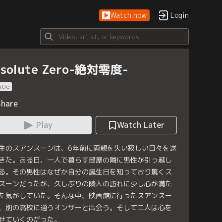
Watch now
Login
solute Zero-絶対零度-
itle
Share
Play
Watch Later
生のスアンスーンは、6年前に両親を失い寂しい日々を送
きた。ある日、一人で暮らす部屋の隣に男性が引っ越し
る。その男性はなぜか自分の誕生日を知っており驚くス
スーンだったが、久しぶりの隣人の訪れに少し心が満た
た気がしていた。そんな中、映画館に行ったスアンスー
、別の高校に通うオンサーと出会う。そして二人は心を
せていくのだった。