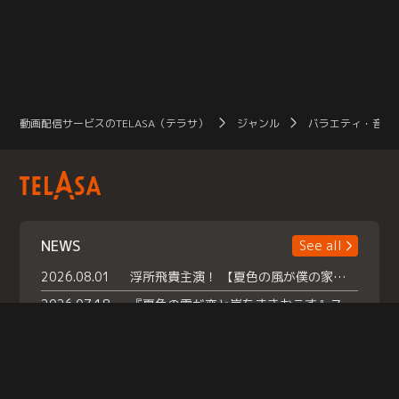
動画配信サービスのTELASA（テラサ）
ジャンル
バラエティ・音楽
NEWS
See all
2026.08.01
浮所飛貴主演！ 【夏色の風が僕の家にやってきた】 本日よりテラサで独占配信スタート！
2026.07.18
『夏色の雲が恋と嵐をまきおこす』スペシャルメイキング 【Part1】2026年７月18日（土）23時30分～配信スタート！話題のシーンの裏側を大公開！豪華キャスト大集合！ 『武宮家 真夏の家族会議』開催！
2026.07.15
救命医・遥（今田）の《心揺さぶる過去》や、 麻酔科医・権野（船越英一郎）の《謎多きプライベート》など… 《知られざるエピソード》を独占配信！