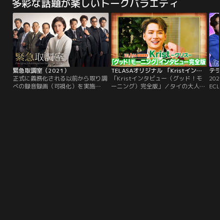
多彩な話題が楽しいトークバラエティ
緊急取調室（2021）
TELASAオリジナル 「Kristインタビュー（グッド！モーニング）完全版」
正式に義務化される以前から取り調
「Kristインタビュー（グッド！モ
20
べの録音録画（可視化）を実施
ーニング）完全版」／タイの大人気
EC
し、“深い人間力”を基盤にした泥臭
俳優Krist（クリス）。2022年8月
ァー
い取り調べで“被疑者の動機解明”に
開催の「GMMTV FAN FEST 2022
ン）
貢献してきたキントリ。ですが、今
LIVE IN JAPAN」のため来日した
Upo
や取り調べの完全可視化は当たり前
Kristに「グッド！モーニング」で
G
の時代。取り調べ動画や監視カメラ
のスペシャルインタビューが実現！
Po
の映像など、逮捕に踏み切る際に最
さらにテレビ朝日を散策する様子に
ィ
重要視される“明確な証拠”も入手し
も密着！
やすくなりました。そんな中…。