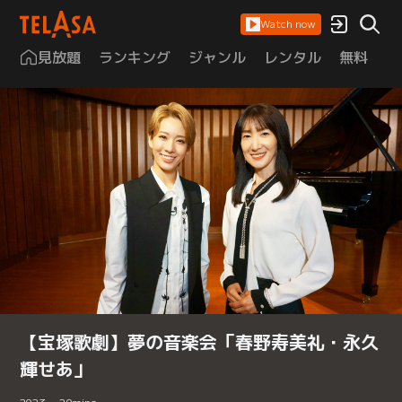
Watch now
見放題
ランキング
ジャンル
レンタル
無料
は
【宝塚歌劇】夢の音楽会「春野寿美礼・永久
輝せあ」